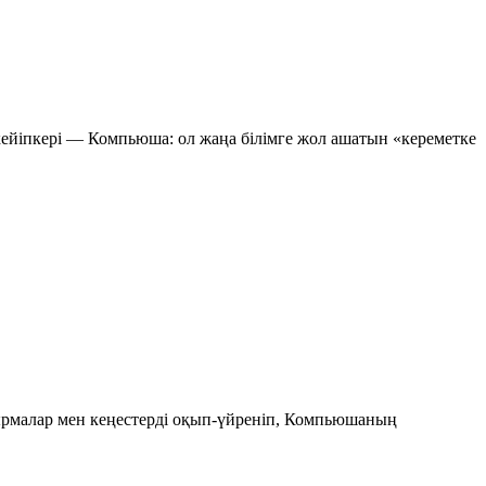
 кейіпкері — Компьюша: ол жаңа білімге жол ашатын «кереметке
ырмалар мен кеңестерді оқып-үйреніп, Компьюшаның