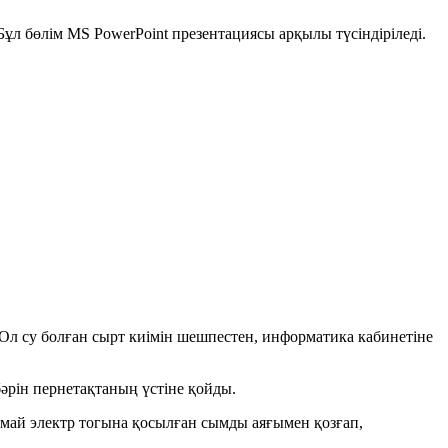
Бұл бөлім MS PowerPoint презентациясы арқылы түсіндіріледі.
 Ол су болған сырт киімін шешпестен, информатика кабинетіне
әрін пернетақтаның үстіне қойды.
амай электр тогына қосылған сымды аяғымен қозғап,