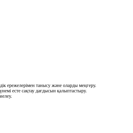
здік ережелерімен танысу және оларды меңгеру.
немі есте сақтау дағдысын қалыптастыру.
иелеу.