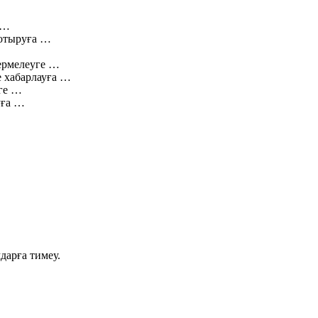
 …
 отыруға …
термелеуге …
е хабарлауға …
ге …
уға …
дарға тимеу.