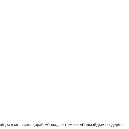
дің мағынасына қарай
«болады»
немесе
«болмайды»
сөздерін