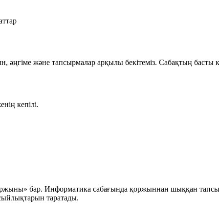
аттар
йын, әңгіме және тапсырмалар арқылы бекітеміз. Сабақтың басты
нің кепілі.
 қоржыны» бар. Информатика сабағында қоржыннан шыққан тапс
 сыйлықтарын таратады.