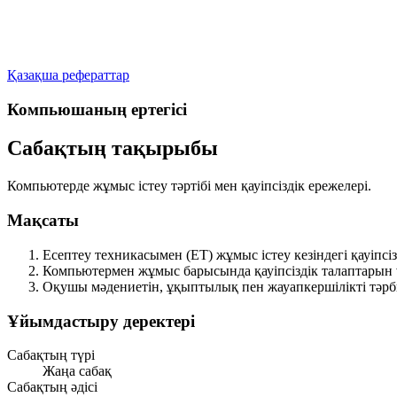
Қазақша рефераттар
Компьюшаның ертегісі
Сабақтың тақырыбы
Компьютерде жұмыс істеу тәртібі мен қауіпсіздік ережелері.
Мақсаты
Есептеу техникасымен (ЕТ) жұмыс істеу кезіндегі қауіпсі
Компьютермен жұмыс барысында қауіпсіздік талаптарын ү
Оқушы мәдениетін, ұқыптылық пен жауапкершілікті тәрб
Ұйымдастыру деректері
Сабақтың түрі
Жаңа сабақ
Сабақтың әдісі