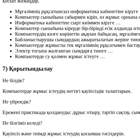
қосып жазыңдар.
Мұғалімнің рұқсатынсыз информатика кабинетіне кіруге
Компьютер сыныбына сабырмен кіріп, өз жұмыс орнына
Информатика кабинетіне сырт киіммен кіруге …
Компьютер сыныбына кірерде бір-біріңді есік алдында и
Компьютердің көзге көрінетін ақауын байқасаң, мұғалімг
Байланыстырушы сымдардың ажыратылатын жеріне тию
Компьютерде жұмысты тек мұғалімнің рұқсатымен баста
Электр тогына жалғанған сымдарға тиюге …
Компьютерде су қолмен жұмыс істеуге …
7) Қорытындылау
Не білдік?
Компьютерде жұмыс істеудің негізгі қауіпсіздік талаптарын.
Не үйрендік?
Ережені практикада қолдануды: дұрыс отыру, тәртіп сақтау, сым
Не білгіміз келеді?
Қауіпсіз және тиімді жұмыс істеудің қосымша тәсілдерін.