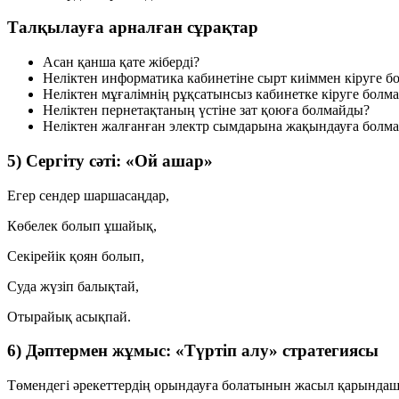
Талқылауға арналған сұрақтар
Асан қанша қате жіберді?
Неліктен информатика кабинетіне сырт киіммен кіруге 
Неліктен мұғалімнің рұқсатынсыз кабинетке кіруге болм
Неліктен пернетақтаның үстіне зат қоюға болмайды?
Неліктен жалғанған электр сымдарына жақындауға болм
5) Сергіту сәті: «Ой ашар»
Егер сендер шаршасаңдар,
Көбелек болып ұшайық,
Секірейік қоян болып,
Суда жүзіп балықтай,
Отырайық асықпай.
6) Дәптермен жұмыс: «Түртіп алу» стратегиясы
Төмендегі әрекеттердің
орындауға болатынын
жасыл қарындаш