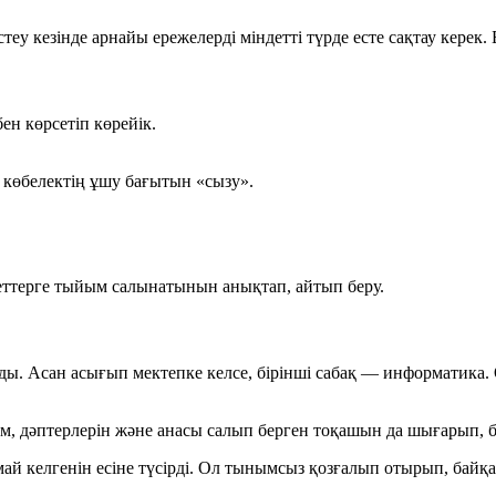
 кезінде арнайы ережелерді міндетті түрде есте сақтау керек. 
ен көрсетіп көрейік.
— көбелектің ұшу бағытын «сызу».
кеттерге тыйым салынатынын анықтап, айтып беру.
ды. Асан асығып мектепке келсе, бірінші сабақ — информатика.
м, дәптерлерін және анасы салып берген тоқашын да шығарып, б
ай келгенін есіне түсірді. Ол тынымсыз қозғалып отырып, байқ