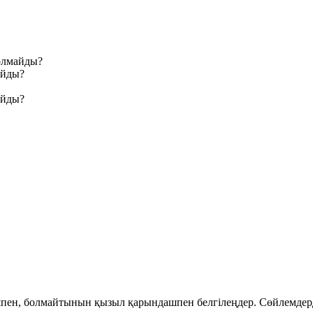
болмайды?
айды?
айды?
пен,
болмайтынын
қызыл қарындашпен белгілеңдер. Сөйлемдер