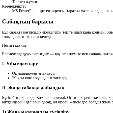
Топпен жұмыс
Көрнекіліктер
MS PowerPoint презентациясы, таратпа материалдар, плак
Сабақтың барысы
Бұл сабақта қауіпсіздік ережелерін тек тыңдап қана қоймай, о
толы қоржынын» ала келеді.
Негізгі қағида
Ережелерді дұрыс орындау — қауіпсіз жұмыс пен сапалы нәтиже
I. Ұйымдастыру
Оқушылармен амандасу.
Жақсы көңіл күй қалыптастыру.
II. Жаңа сабаққа дайындық
Бүгін бізге қонаққа Компьюша келді. Оның «кереметке толы
айтқандарын дәл орындасақ, ол бізбен жақсы дос болады және
1) Жаңа материалды түсіндіру