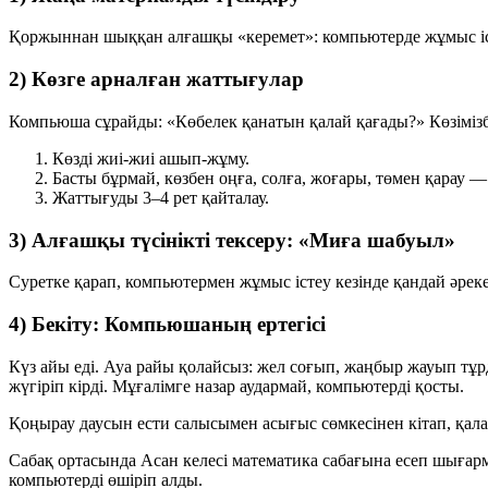
Қоржыннан шыққан алғашқы «керемет»: компьютерде жұмыс істеу
2) Көзге арналған жаттығулар
Компьюша сұрайды:
«Көбелек қанатын қалай қағады?»
Көзімізб
Көзді жиі-жиі ашып-жұму.
Басты бұрмай, көзбен оңға, солға, жоғары, төмен қарау 
Жаттығуды 3–4 рет қайталау.
3) Алғашқы түсінікті тексеру: «Миға шабуыл»
Суретке қарап, компьютермен жұмыс істеу кезінде қандай әре
4) Бекіту: Компьюшаның ертегісі
Күз айы еді. Ауа райы қолайсыз: жел соғып, жаңбыр жауып тұр
жүгіріп кірді. Мұғалімге назар аудармай, компьютерді қосты.
Қоңырау даусын ести салысымен асығыс сөмкесінен кітап, қала
Сабақ ортасында Асан келесі математика сабағына есеп шығарм
компьютерді өшіріп алды.