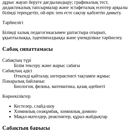
дұрыс жауап беруге дағдыландыру; графикалық тест,
дидактикалық тапсырмалар және эстафеталық есептер арқылы
білімді тереңдетіп, ой-өріс пен есте сақтау қабілетін дамыту.
Тәрбиелігі
Білімді халық педагогикасымен ұштастыра отырып,
ұқыптылыққа, ізденімпаздыққа және үнемділікке тәрбиелеу.
Сабақ сипаттамасы
Сабақтың түрі
Білім тексеру және жарыс сабағы
Сабақтың әдісі
Өткенді қайталау, интерактивті тақтамен жұмыс
Пәнаралық байланыс
Биология, физика, математика, қазақ әдебиеті
Көрнекіліктер
Кестелер, слайд-шоу
Химиялық сөзжұмбақ, химиялық домино
Мақал-мәтелдер, реактивтер, құрал-жабдықтар
Сабақтың барысы