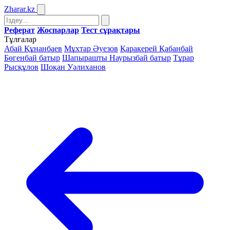
Zharar
.kz
Реферат
Жоспарлар
Тест сұрақтары
Тұлғалар
Абай Құнанбаев
Мұхтар Әуезов
Қаракерей Қабанбай
Бөгенбай батыр
Шапырашты Наурызбай батыр
Тұрар
Рысқұлов
Шоқан Уәлиханов