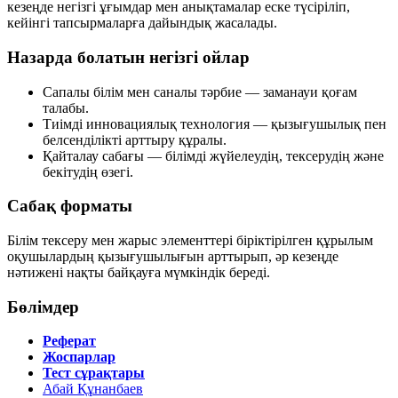
кезеңде негізгі ұғымдар мен анықтамалар еске түсіріліп,
кейінгі тапсырмаларға дайындық жасалады.
Назарда болатын негізгі ойлар
Сапалы білім мен саналы тәрбие — заманауи қоғам
талабы.
Тиімді инновациялық технология — қызығушылық пен
белсенділікті арттыру құралы.
Қайталау сабағы — білімді жүйелеудің, тексерудің және
бекітудің өзегі.
Сабақ форматы
Білім тексеру мен жарыс элементтері біріктірілген құрылым
оқушылардың қызығушылығын арттырып, әр кезеңде
нәтижені нақты байқауға мүмкіндік береді.
Бөлімдер
Реферат
Жоспарлар
Тест сұрақтары
Абай Құнанбаев