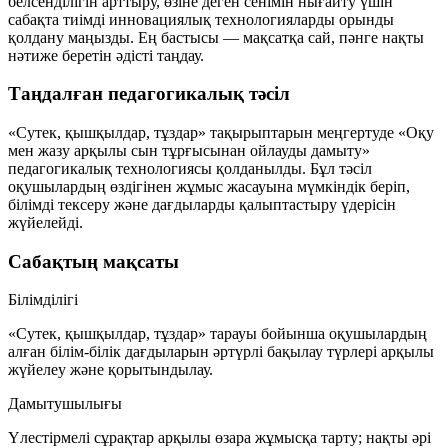
белсенділігін арттыру, өзіне деген сенімін нығайту үшін
сабақта тиімді инновациялық технологияларды орынды
қолдану маңызды. Ең бастысы — мақсатқа сай, пәнге нақты
нәтиже беретін әдісті таңдау.
Таңдалған педагогикалық тәсіл
«Сутек, қышқылдар, тұздар» тақырыптарын меңгертуде «Оқу
мен жазу арқылы сын тұрғысынан ойлауды дамыту»
педагогикалық технологиясы қолданылды. Бұл тәсіл
оқушылардың өздігінен жұмыс жасауына мүмкіндік беріп,
білімді тексеру және дағдыларды қалыптастыру үдерісін
жүйелейді.
Сабақтың мақсаты
Білімділігі
«Сутек, қышқылдар, тұздар» тарауы бойынша оқушылардың
алған білім-білік дағдыларын әртүрлі бақылау түрлері арқылы
жүйелеу және қорытындылау.
Дамытушылығы
Үлестірмелі сұрақтар арқылы өзара жұмысқа тарту; нақты әрі