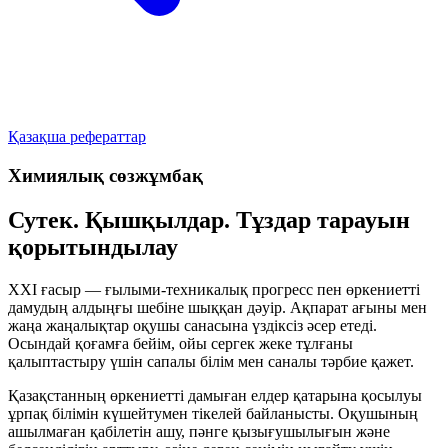
Қазақша рефераттар
Химиялық сөзжұмбақ
Сутек. Қышқылдар. Тұздар тарауын
қорытындылау
XXI ғасыр — ғылыми-техникалық прогресс пен өркениетті
дамудың алдыңғы шебіне шыққан дәуір. Ақпарат ағыны мен
жаңа жаңалықтар оқушы санасына үздіксіз әсер етеді.
Осындай қоғамға бейім, ойы сергек жеке тұлғаны
қалыптастыру үшін сапалы білім мен саналы тәрбие қажет.
Қазақстанның өркениетті дамыған елдер қатарына қосылуы
ұрпақ білімін күшейтумен тікелей байланысты. Оқушының
ашылмаған қабілетін ашу, пәнге қызығушылығын және