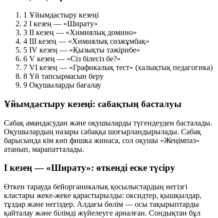
1
Ұйымдастыру кезеңі
2
I кезең — «Ширату»
3
II кезең — «Химиялық домино»
4
III кезең — «Химиялық сөзжұмбақ»
5
IV кезең — «Қызықты тәжірибе»
6
V кезең — «Сіз білесіз бе?»
7
VI кезең — «Графикалық тест» (халықтық педагогика)
8
Үй тапсырмасын беру
9
Оқушыларды бағалау
Ұйымдастыру кезеңі: сабақтың басталуы
Сабақ амандасудан және оқушыларды түгендеуден басталады.
Оқушылардың назары сабаққа шоғырландырылады. Сабақ
барысында кім көп фишка жинаса, сол оқушы «Жеңімпаз»
атанып, марапатталады.
I кезең — «Ширату»: өткенді еске түсіру
Өткен тарауда бейорганикалық қосылыстардың негізгі
кластары жеке-жеке қарастырылды: оксидтер, қышқылдар,
тұздар және негіздер. Алдағы бөлім — осы тақырыптарды
қайталау және білімді жүйелеуге арналған. Сондықтан бұл