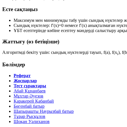
Есте сақтаңыз
Максимум мен минимумды табу үшін
сындық нүктелер
ж
Сындық нүктелер:
f′(x)=0
немесе
f′(x)
анықталмаған нүктел
ҰБТ есептерінде көбіне есептеу
мәндерді салыстыру
арқы
Жаттығу (өз бетіңізше)
Алгоритмді бекіту үшін: сындық нүктелерді тауып,
f(a)
,
f(x
)
,
f(b
i
Бөлімдер
Реферат
Жоспарлар
Тест сұрақтары
Абай Құнанбаев
Мұхтар Әуезов
Қаракерей Қабанбай
Бөгенбай батыр
Шапырашты Наурызбай батыр
Тұрар Рысқұлов
Шоқан Уәлиханов