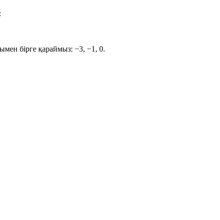
:
арымен бірге қараймыз:
−3, −1, 0
.