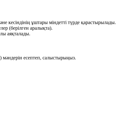
әне
кесіндінің ұштары
міндетті түрде қарастырылады.
ер (берілген аралықта).
лы аяқталады.
)
мәндерін есептеп, салыстырыңыз.