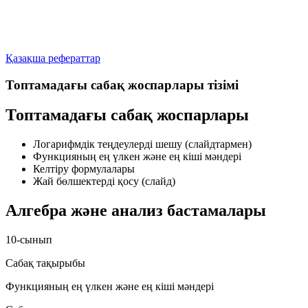
Қазақша рефераттар
Топтамадағы сабақ жоспарлары тізімі
Топтамадағы сабақ жоспарлары
Логарифмдік теңдеулерді шешу
(слайдтармен)
Функцияның ең үлкен және ең кіші мәндері
Келтіру формулалары
Жай бөлшектерді қосу
(слайд)
Алгебра және анализ бастамалары
10-сынып
Сабақ тақырыбы
Функцияның ең үлкен және ең кіші мәндері