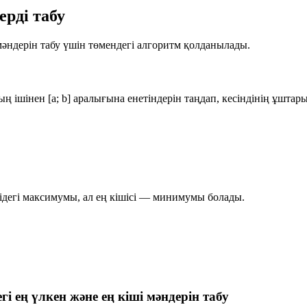
ерді табу
мәндерін табу үшін төмендегі алгоритм қолданылады.
ың ішінен
[a; b]
аралығына енетіндерін таңдап, кесіндінің ұштары
дегі максимумы, ал
ең кішісі
— минимумы болады.
гі ең үлкен және ең кіші мәндерін табу