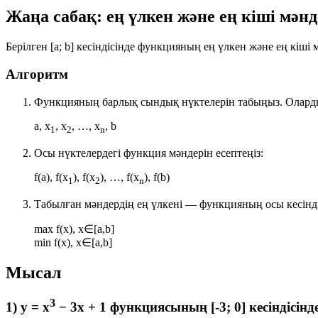
Жаңа сабақ: ең үлкен және ең кіші мәнд
Берілген
[a; b]
кесіндісінде функцияның ең үлкен және ең кіші 
Алгоритм
Функцияның барлық
сындық нүктелерін
табыңыз. Олард
a, x
, x
, …, x
, b
1
2
n
Осы нүктелердегі функция мәндерін есептеңіз:
f(a), f(x
), f(x
), …, f(x
), f(b)
1
2
n
Табылған мәндердің
ең үлкені
— функцияның осы кесінді
max f(x), x∈[a,b]
min f(x), x∈[a,b]
Мысал
3
1) y = x
− 3x + 1 функциясының [-3; 0] кесіндісінде