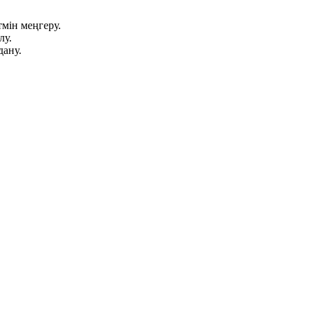
мін меңгеру.
лу.
дану.