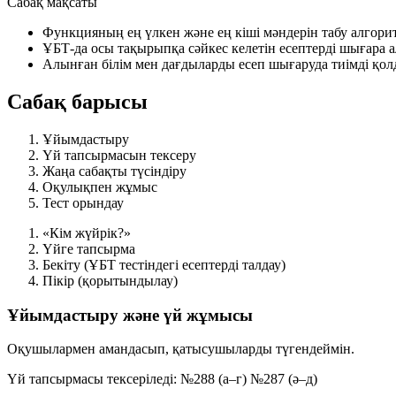
Сабақ мақсаты
Функцияның ең үлкен және ең кіші мәндерін табу алгорит
ҰБТ-да осы тақырыпқа сәйкес келетін есептерді шығара а
Алынған білім мен дағдыларды есеп шығаруда тиімді қол
Сабақ барысы
Ұйымдастыру
Үй тапсырмасын тексеру
Жаңа сабақты түсіндіру
Оқулықпен жұмыс
Тест орындау
«Кім жүйрік?»
Үйге тапсырма
Бекіту
(ҰБТ тестіндегі есептерді талдау)
Пікір
(қорытындылау)
Ұйымдастыру және үй жұмысы
Оқушылармен амандасып, қатысушыларды түгендеймін.
Үй тапсырмасы тексеріледі:
№288 (а–г)
№287 (ә–д)