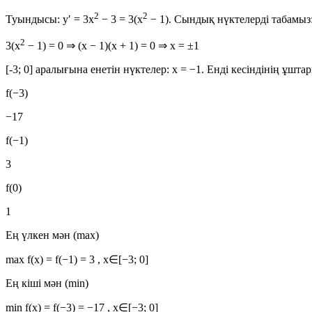
2
2
Туындысы:
y′ = 3x
− 3 = 3(x
− 1)
. Сындық нүктелерді табамыз
2
3(x
− 1) = 0 ⇒ (x − 1)(x + 1) = 0 ⇒ x = ±1
[-3; 0] аралығына енетін нүктелер:
x = −1
. Енді кесіндінің ұшт
f(−3)
−17
f(−1)
3
f(0)
1
Ең үлкен мән (max)
max f(x) = f(−1) = 3
, x∈[−3; 0]
Ең кіші мән (min)
min f(x) = f(−3) = −17
, x∈[−3; 0]