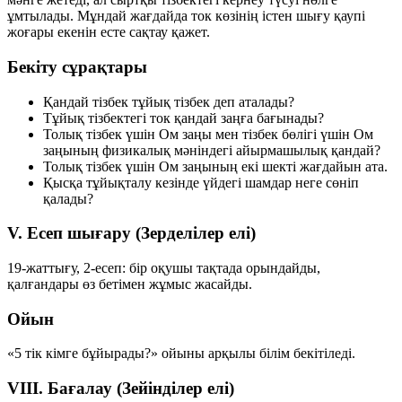
ұмтылады. Мұндай жағдайда ток көзінің істен шығу қаупі
жоғары екенін есте сақтау қажет.
Бекіту сұрақтары
Қандай тізбек тұйық тізбек деп аталады?
Тұйық тізбектегі ток қандай заңға бағынады?
Толық тізбек үшін Ом заңы мен тізбек бөлігі үшін Ом
заңының физикалық мәніндегі айырмашылық қандай?
Толық тізбек үшін Ом заңының екі шекті жағдайын ата.
Қысқа тұйықталу кезінде үйдегі шамдар неге сөніп
қалады?
V. Есеп шығару (Зерделілер елі)
19-жаттығу, 2-есеп: бір оқушы тақтада орындайды,
қалғандары өз бетімен жұмыс жасайды.
Ойын
«5 тік кімге бұйырады?» ойыны арқылы білім бекітіледі.
VIII. Бағалау (Зейінділер елі)