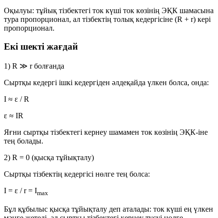
Оқылуы: тұйық тізбектегі ток күші ток көзінің ЭҚК шамасына
тура пропорционал, ал тізбектің толық кедергісіне (
R + r
) кері
пропорционал.
Екі шекті жағдай
1) R ≫ r болғанда
Сыртқы кедергі ішкі кедергіден әлдеқайда үлкен болса, онда:
I ≈ ε / R
ε ≈ IR
Яғни сыртқы тізбектегі кернеу шамамен ток көзінің ЭҚК-іне
тең болады.
2) R = 0 (қысқа тұйықталу)
Сыртқы тізбектің кедергісі нөлге тең болса:
I = ε / r = I
max
Бұл құбылыс
қысқа тұйықталу
деп аталады: ток күші ең үлкен
мәнге жетеді, ал сыртқы тізбектегі кернеу түсуі нөлге