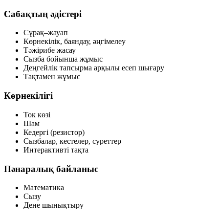
Сабақтың әдістері
Сұрақ–жауап
Көрнекілік, баяндау, әңгімелеу
Тәжірибе жасау
Сызба бойынша жұмыс
Деңгейлік тапсырма арқылы есеп шығару
Тақтамен жұмыс
Көрнекілігі
Ток көзі
Шам
Кедергі (резистор)
Сызбалар, кестелер, суреттер
Интерактивті тақта
Пәнаралық байланыс
Математика
Сызу
Дене шынықтыру