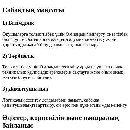
Сабақтың мақсаты
1) Білімділік
Оқушыларға толық тізбек үшін Ом заңын меңгерту, оны тізбек
бөлігі үшін Ом заңынан ажырата алуына көмектесу және
қорытынды жасай білу дағдысын қалыптастыру.
2) Тәрбиелік
Толық тізбек үшін Ом заңын түсіндіру арқылы ұқыптылыққа,
техникалық қауіпсіздік ережелерін сақтауға және ойын анық
жеткізе білуге тәрбиелеу.
3) Дамытушылық
Логикалық есептеу дағдыларын дамыту, сабаққа
қызығушылықты арттыру, ой-өріс пен дүниетанымды кеңейту.
Әдістер, көрнекілік және пәнаралық
байланыс