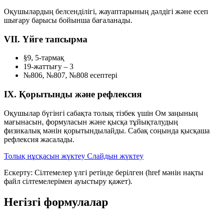
Оқушылардың белсенділігі, жауаптарының дәлдігі және есеп
шығару барысы бойынша бағаланады.
VII. Үйге тапсырма
§9, 5-тармақ
19-жаттығу – 3
№806, №807, №808 есептері
IX. Қорытынды және рефлексия
Оқушылар бүгінгі сабақта толық тізбек үшін Ом заңының
мағынасын, формуласын және қысқа тұйықталудың
физикалық мәнін қорытындылайды. Сабақ соңында қысқаша
рефлексия жасалады.
Толық нұсқасын жүктеу
Слайдын жүктеу
Ескерту: Сілтемелер үлгі ретінде берілген (href мәнін нақты
файл сілтемелерімен ауыстыру қажет).
Негізгі формулалар