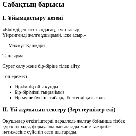
Сабақтың барысы
I. Ұйымдастыру кезеңі
«Білімдіден сөз тыңдасаң, күш тасыр,
Үйренгенді желге ұшырмай, іске асыр.»
— Махмұт Қашқари
Тапсырма:
Сурет салу және бір-біріне тілек айту.
Топ ережесі
Әркімнің ойы құнды.
Бір-бірімізді тыңдаймыз.
Әр мүше бүгінгі сабаққа белсенді қатысады.
II. Үй жұмысын тексеру (Зерттеушілер елі)
Оқушылар өткізгіштерді параллель жалғау бойынша тізбек
құрастырады, формулаларын жазады және тәжірибе
нәтижесіне сүйеніп есеп шығарады.