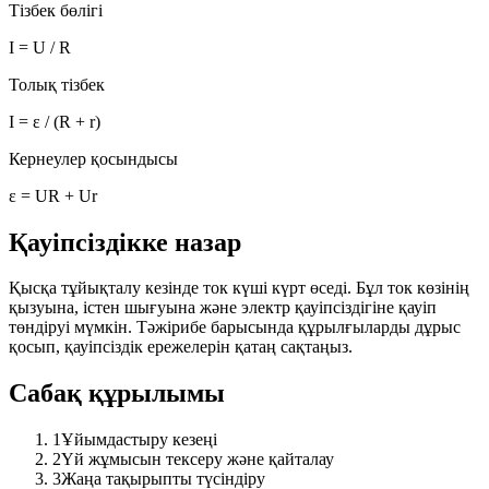
Тізбек бөлігі
I = U / R
Толық тізбек
I = ε / (R + r)
Кернеулер қосындысы
ε = UR + Ur
Қауіпсіздікке назар
Қысқа тұйықталу кезінде ток күші күрт өседі. Бұл ток көзінің
қызуына, істен шығуына және электр қауіпсіздігіне қауіп
төндіруі мүмкін. Тәжірибе барысында құрылғыларды дұрыс
қосып, қауіпсіздік ережелерін қатаң сақтаңыз.
Сабақ құрылымы
1
Ұйымдастыру кезеңі
2
Үй жұмысын тексеру және қайталау
3
Жаңа тақырыпты түсіндіру