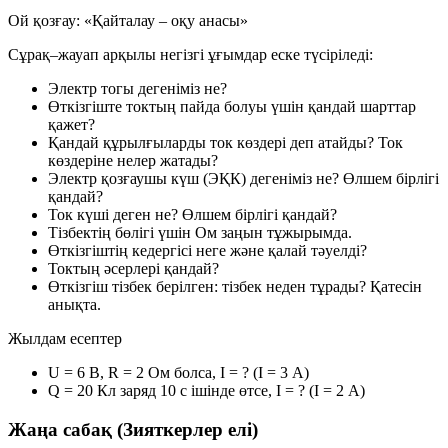
Ой қозғау: «Қайталау – оқу анасы»
Сұрақ–жауап арқылы негізгі ұғымдар еске түсіріледі:
Электр тогы дегеніміз не?
Өткізгіште токтың пайда болуы үшін қандай шарттар
қажет?
Қандай құрылғыларды ток көздері деп атайды? Ток
көздеріне нелер жатады?
Электр қозғаушы күш (ЭҚК) дегеніміз не? Өлшем бірлігі
қандай?
Ток күші деген не? Өлшем бірлігі қандай?
Тізбектің бөлігі үшін Ом заңын тұжырымда.
Өткізгіштің кедергісі неге және қалай тәуелді?
Токтың әсерлері қандай?
Өткізгіш тізбек берілген: тізбек неден тұрады? Қатесін
анықта.
Жылдам есептер
U = 6 В, R = 2 Ом болса, I = ?
(I = 3 А)
Q = 20 Кл заряд 10 с ішінде өтсе, I = ?
(I = 2 А)
Жаңа сабақ (Зияткерлер елі)