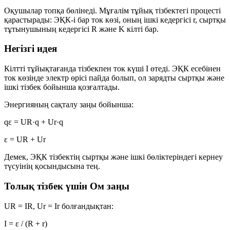
Оқушылар топқа бөлінеді. Мұғалім тұйық тізбектегі процесті
қарастырады: ЭҚК-і бар ток көзі, оның ішкі кедергісі
r
, сыртқы
тұтынушының кедергісі
R
және
K
кілті бар.
Негізгі идея
Кілтті тұйықтағанда тізбекпен ток күші
I
өтеді. ЭҚК есебінен
ток көзінде электр өрісі пайда болып, ол зарядты сыртқы және
ішкі тізбек бойынша қозғалтады.
Энергияның сақталу заңы бойынша:
qε = UR·q + Ur·q
ε = UR + Ur
Демек, ЭҚК тізбектің сыртқы және ішкі бөліктеріндегі кернеу
түсуінің қосындысына тең.
Толық тізбек үшін Ом заңы
UR = IR
,
Ur = Ir
болғандықтан:
I = ε / (R + r)