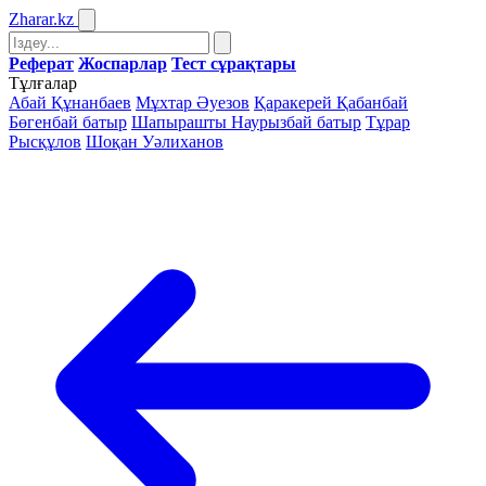
Zharar
.kz
Реферат
Жоспарлар
Тест сұрақтары
Тұлғалар
Абай Құнанбаев
Мұхтар Әуезов
Қаракерей Қабанбай
Бөгенбай батыр
Шапырашты Наурызбай батыр
Тұрар
Рысқұлов
Шоқан Уәлиханов