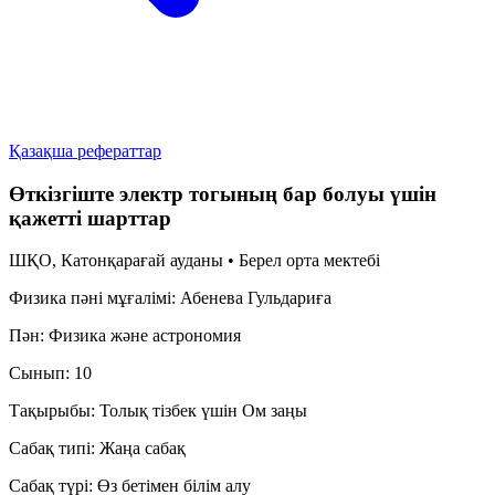
Қазақша рефераттар
Өткізгіште электр тогының бар болуы үшін
қажетті шарттар
ШҚО, Катонқарағай ауданы • Берел орта мектебі
Физика пәні мұғалімі:
Абенева Гульдариға
Пән:
Физика және астрономия
Сынып:
10
Тақырыбы:
Толық тізбек үшін Ом заңы
Сабақ типі:
Жаңа сабақ
Сабақ түрі:
Өз бетімен білім алу