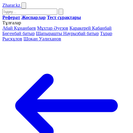
Zharar
.kz
Реферат
Жоспарлар
Тест сұрақтары
Тұлғалар
Абай Құнанбаев
Мұхтар Әуезов
Қаракерей Қабанбай
Бөгенбай батыр
Шапырашты Наурызбай батыр
Тұрар
Рысқұлов
Шоқан Уәлиханов