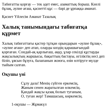
Табиғатты қорғау — тек әдет емес, азаматтық борыш. Киелі
бұлақ, әулие ағаш, қасиетті құс — бәрі де ұрпаққа аманат.
Қасиет
Үйлесім
Аманат
Тазалық
Халық танымындағы табиғатқа
құрмет
Халық табиғаттағы қастер тұтқан орындарын
«әулие бұлақ»,
«әулие ағаш»
деп атап, оларды көздің қарашығындай
қорғаған. Сондай-ақ қарлығаш, аққу, ұлар секілді құстарды
жақсылықтың жаршысы, бақыттың бастауы, игіліктің иесі деп
біліп,
ұясын бұзуға, балапанын жоюға, өзін өлтіруге
мүлде
тыйым салған.
Оқушы үні
Сұлу дала! Менің сүйген еркемсің,
Жаным сенен жаратылған өлкемсің.
Қандай жақсы қазақ болып туғаным,
О, туған жер! Тамашасың, көркемсің.
1-оқушы — Жұмакүл