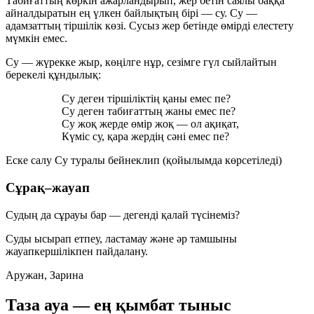
Табиғаттың көркін ажарландырып, жер бетін саялы баққа
айналдыратын ең үлкен байлықтың бірі —
су
. Су —
адамзаттың тіршілік көзі. Сусыз жер бетінде өмірді елестету
мүмкін емес.
Су — жүрекке жыр, көңілге нұр, сезімге гүл сыйлайтын
берекелі құндылық:
Су деген тіршіліктің қаны емес пе?
Су деген табиғаттың жаны емес пе?
Су жоқ жерде өмір жоқ — ол ақиқат,
Күміс су, қара жердің сәні емес пе?
Еске салу
Су туралы бейнеклип (қойылымда көрсетіледі)
Сұрақ–жауап
Судың да сұрауы бар — дегенді қалай түсінеміз?
Суды ысырап етпеу, ластамау және әр тамшыны
жауапкершілікпен пайдалану.
Аружан, Зарина
Таза ауа — ең қымбат тыныс