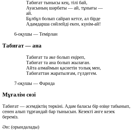
Табиғат тынысы кең, тілі бай,
Ауасының шәрбаты — ай, тұнығы —
ай.
Бұлбұл болып сайрап кетсе, ал бірде
Адамдарша сөйлейді екен, күнім-ай!
6-оқушы — Темірлан
Табиғат — ана
Табиғат та әке болып еңіреп,
Табиғат та ана болып жылаған.
Айта алмаймын қасиетін толық мен,
Табиғаттан жаратылғам, гүлдегем.
7-оқушы — Фарида
Мұғалім сөзі
Табиғат — әсемдіктің төркіні. Адам баласы бір өзіңе табынып,
сенен алып тұрғандай бар тынысын. Кезекті әнге кезек
береміз.
Ән: (орындалады)