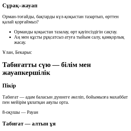
Сұрақ–жауап
Орман-тоғайды, бақтарды күл-қоқыстан тазартып, өрттен
қалай қорғаймыз?
Орманды қоқыстан тазалау, өрт қауіпсіздігін сақтау.
Аң мен құсты рұқсатсыз атуға тыйым салу, қамқорлық
жасау.
Ұлан, Бекарыс
Табиғатты сүю — білім мен
жауапкершілік
Пікір
Табиғат — адам баласын дүниеге әкеліп, бойымызға махаббат
пен мейірім ұялатқан аяулы орта.
8-оқушы — Рауан
Табиғат — алтын ұя