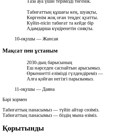
Таза ауа үшін терімізді төгейік.
Табиғаттың құшағы кең, шуақты,
Көргенім жоқ оған теңдес қуатты.
Күйіп-пісіп табиғат та кейде бір
Адамдарша күңіренетін сияқты.
10-оқушы — Жансая
Мақсат пен ұстаным
2030-дың барысының
Еш нәрседен саспайтын арысымыз.
Өркениетті елімізді гүлдендіреміз —
Алға қойған негізгі парызымыз.
11-оқушы — Даяна
Бәрі хормен
Табиғаттың панасымыз — түйіп айтар сөзіміз.
Табиғаттың панасымыз — біздің мына өзіміз.
Қорытынды