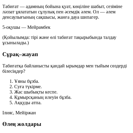
Табиғат — адамның бойына қуат, көңіліне шабыт, сезіміне
ләззат ұялататын сұлулық пен әсемдік әлем. Ол — әлем
денсаулығының сақшысы, жанға дауа шипагер.
5-оқушы — Мейрамбек
(Қойылымда: тірі және өлі табиғат тақырыбында талдау
ұсынылады.)
Сұрақ–жауап
Табиғатқа байланысты қандай ырымдар мен тыйым сөздерді
білесіңдер?
Ұяны бұзба.
Суға түкірме.
Жас шыбықты кеспе.
Құмырсқаның илеуін бұзба.
Аққуды атпа.
Ілияс, Мейіржан
Өлең жолдары