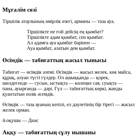
Мұғалім сөзі
Тіршілік атаулының өмірлік өзегі, арманы —
таза ауа
.
Тіршілікте не ғой дейсің ең қымбат?
Тіршілікте адам қымбат, сен қымбат.
Ал адамға ауа қымбат бәрінен —
Ауа қымбат, алатын дем қымбат.
Өсімдік — табиғаттың жасыл тынысы
Табиғат — өсімдік әлемі. Өсімдік — жасыл желек, көк майса,
құрақ, алуан түсті гүлдер. Ол ашыққанда — қорек,
шөлдегенде — сусын, ыстықта — көлеңке сая, суықта —
пана, ауырғанда — дәрі. Гүл — табиғаттың көркі, жанды
қуантатын нәзік әсемдік.
Өсімдік — таза ауаның кепілі, ел дәулетінің бір тірегі — жасыл
желек орман.
4-оқушы — Диас
Аққу — табиғаттың сұлу нышаны