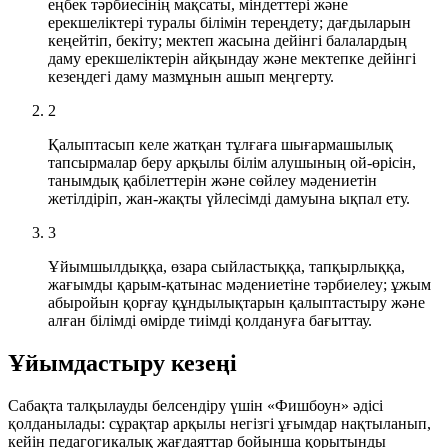
еңбек тәрбиесінің мақсаты, міндеттері және
ерекшеліктері туралы білімін тереңдету; дағдыларын
кеңейтіп, бекіту; мектеп жасына дейінгі балалардың
даму ерекшеліктерін айқындау және мектепке дейінгі
кезеңдегі даму мазмұнын ашып меңгерту.
2
Қалыптасып келе жатқан тұлғаға шығармашылық
тапсырмалар беру арқылы білім алушының ой-өрісін,
танымдық қабілеттерін және сөйлеу мәдениетін
жетілдіріп, жан-жақты үйлесімді дамуына ықпал ету.
3
Ұйымшылдыққа, өзара сыйластыққа, тапқырлыққа,
жағымды қарым-қатынас мәдениетіне тәрбиелеу; ұжым
абыройын қорғау құндылықтарын қалыптастыру және
алған білімді өмірде тиімді қолдануға бағыттау.
Ұйымдастыру кезеңі
Сабақта талқылауды белсендіру үшін
«Фишбоун» әдісі
қолданылады: сұрақтар арқылы негізгі ұғымдар нақтыланып,
кейін педагогикалық жағдаяттар бойынша қорытынды