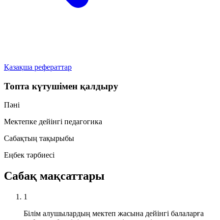
Қазақша рефераттар
Топта күтушімен қалдыру
Пәні
Мектепке дейінгі педагогика
Сабақтың тақырыбы
Еңбек тәрбиесі
Сабақ мақсаттары
1
Білім алушылардың мектеп жасына дейінгі балаларға