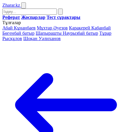
Zharar
.kz
Реферат
Жоспарлар
Тест сұрақтары
Тұлғалар
Абай Құнанбаев
Мұхтар Әуезов
Қаракерей Қабанбай
Бөгенбай батыр
Шапырашты Наурызбай батыр
Тұрар
Рысқұлов
Шоқан Уәлиханов