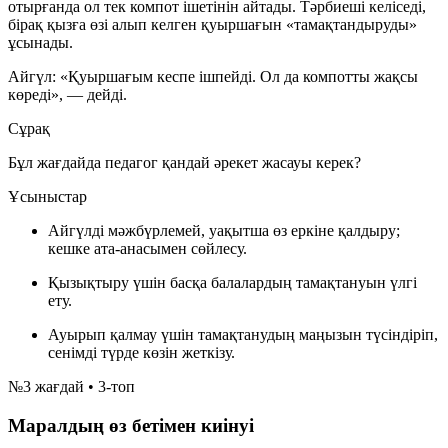
отырғанда ол тек компот ішетінін айтады. Тәрбиеші келіседі,
бірақ қызға өзі алып келген қуыршағын «тамақтандыруды»
ұсынады.
Айгүл:
«Қуыршағым кеспе ішпейді. Ол да компотты жақсы
көреді»
, — дейді.
Сұрақ
Бұл жағдайда педагог қандай әрекет жасауы керек?
Ұсыныстар
Айгүлді мәжбүрлемей, уақытша өз еркіне қалдыру;
кешке ата-анасымен сөйлесу.
Қызықтыру үшін басқа балалардың тамақтануын үлгі
ету.
Ауырып қалмау үшін тамақтанудың маңызын түсіндіріп,
сенімді түрде көзін жеткізу.
№3 жағдай • 3-топ
Маралдың өз бетімен киінуі