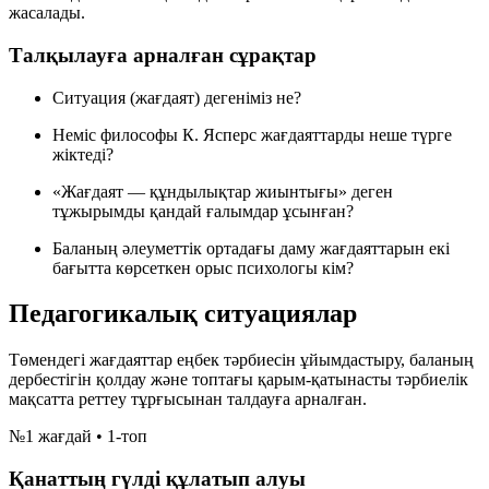
жасалады.
Талқылауға арналған сұрақтар
Ситуация (жағдаят) дегеніміз не?
Неміс философы К. Ясперс жағдаяттарды неше түрге
жіктеді?
«Жағдаят — құндылықтар жиынтығы» деген
тұжырымды қандай ғалымдар ұсынған?
Баланың әлеуметтік ортадағы даму жағдаяттарын екі
бағытта көрсеткен орыс психологы кім?
Педагогикалық ситуациялар
Төмендегі жағдаяттар еңбек тәрбиесін ұйымдастыру, баланың
дербестігін қолдау және топтағы қарым-қатынасты тәрбиелік
мақсатта реттеу тұрғысынан талдауға арналған.
№1 жағдай • 1-топ
Қанаттың гүлді құлатып алуы