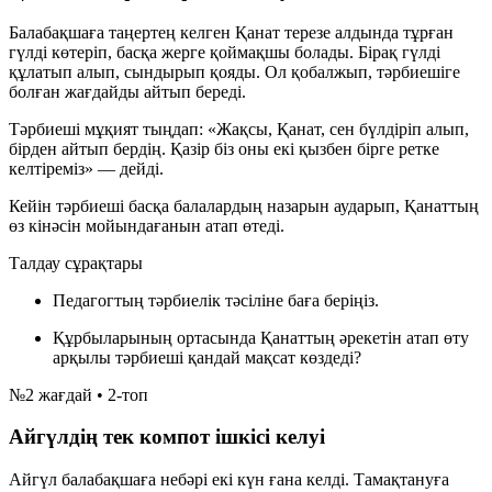
Балабақшаға таңертең келген Қанат терезе алдында тұрған
гүлді көтеріп, басқа жерге қоймақшы болады. Бірақ гүлді
құлатып алып, сындырып қояды. Ол қобалжып, тәрбиешіге
болған жағдайды айтып береді.
Тәрбиеші мұқият тыңдап:
«Жақсы, Қанат, сен бүлдіріп алып,
бірден айтып бердің. Қазір біз оны екі қызбен бірге ретке
келтіреміз»
— дейді.
Кейін тәрбиеші басқа балалардың назарын аударып, Қанаттың
өз кінәсін мойындағанын атап өтеді.
Талдау сұрақтары
Педагогтың тәрбиелік тәсіліне баға беріңіз.
Құрбыларының ортасында Қанаттың әрекетін атап өту
арқылы тәрбиеші қандай мақсат көздеді?
№2 жағдай • 2-топ
Айгүлдің тек компот ішкісі келуі
Айгүл балабақшаға небәрі екі күн ғана келді. Тамақтануға