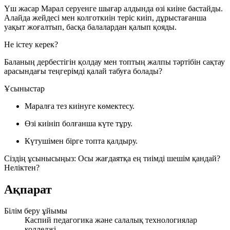
Үш жасар Марал серуенге шығар алдында өзі киіне бастайды.
Алайда жейдесі мен колготкиін теріс киіп, дұрыстағанша
уақыт жоғалтып, басқа балалардан қалып қояды.
Не істеу керек?
Баланың дербестігін қолдау мен топтың жалпы тәртібін сақтау
арасындағы теңгерімді қалай табуға болады?
Ұсыныстар
Маралға тез киінуге көмектесу.
Өзі киініп болғанша күте тұру.
Күтушімен бірге топта қалдыру.
Сіздің ұсынысыңыз:
Осы жағдаятқа ең тиімді шешім қандай?
Неліктен?
Ақпарат
Білім беру ұйымы
Каспий педагогика және салалық технологиялар
колледжі