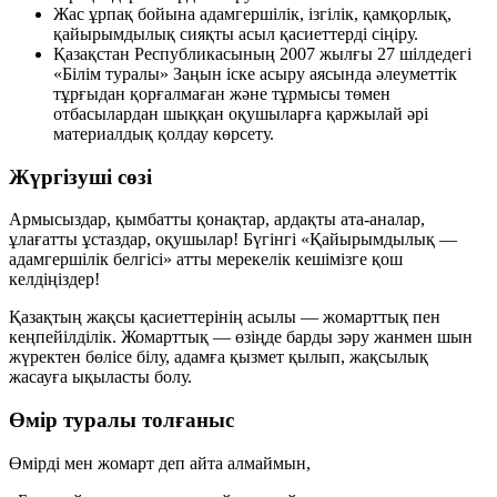
Жас ұрпақ бойына
адамгершілік, ізгілік, қамқорлық,
қайырымдылық
сияқты асыл қасиеттерді сіңіру.
Қазақстан Республикасының
2007 жылғы 27 шілдедегі
«Білім туралы»
Заңын іске асыру аясында әлеуметтік
тұрғыдан қорғалмаған және тұрмысы төмен
отбасылардан шыққан оқушыларға қаржылай әрі
материалдық қолдау көрсету.
Жүргізуші сөзі
Армысыздар, қымбатты қонақтар, ардақты ата-аналар,
ұлағатты ұстаздар, оқушылар! Бүгінгі
«Қайырымдылық —
адамгершілік белгісі»
атты мерекелік кешімізге қош
келдіңіздер!
Қазақтың жақсы қасиеттерінің асылы —
жомарттық
пен
кеңпейілділік
. Жомарттық — өзіңде барды зәру жанмен шын
жүректен бөлісе білу, адамға қызмет қылып, жақсылық
жасауға ықыласты болу.
Өмір туралы толғаныс
Өмірді мен жомарт деп айта алмаймын,