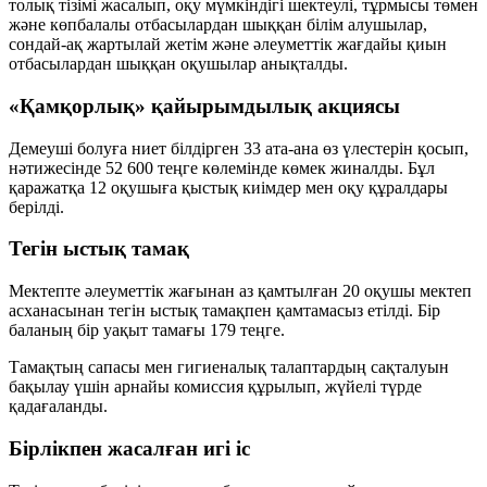
толық тізімі жасалып, оқу мүмкіндігі шектеулі, тұрмысы төмен
және көпбалалы отбасылардан шыққан білім алушылар,
сондай-ақ жартылай жетім және әлеуметтік жағдайы қиын
отбасылардан шыққан оқушылар анықталды.
«Қамқорлық» қайырымдылық акциясы
Демеуші болуға ниет білдірген
33 ата-ана
өз үлестерін қосып,
нәтижесінде
52 600 теңге
көлемінде көмек жиналды. Бұл
қаражатқа
12 оқушыға
қыстық киімдер мен оқу құралдары
берілді.
Тегін ыстық тамақ
Мектепте әлеуметтік жағынан аз қамтылған
20 оқушы
мектеп
асханасынан тегін ыстық тамақпен қамтамасыз етілді. Бір
баланың бір уақыт тамағы
179 теңге
.
Тамақтың сапасы мен гигиеналық талаптардың сақталуын
бақылау үшін арнайы комиссия құрылып, жүйелі түрде
қадағаланды.
Бірлікпен жасалған игі іс