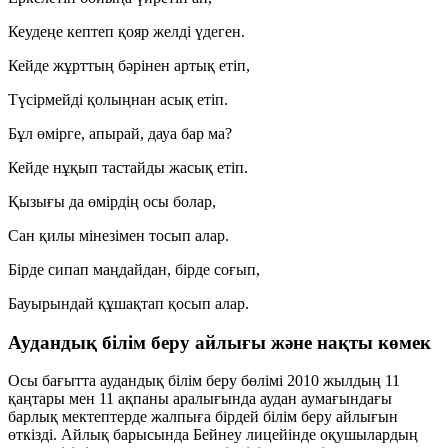
Кеудеңе кептеп қояр желді үдеген.
Кейде жұрттың бәрінен артық етіп,
Түсірмейді қолыңнан асық етіп.
Бұл өмірге, апырай, дауа бар ма?
Кейде нұқып тастайды жасық етіп.
Қызығы да өмірдің осы болар,
Сан қилы мінезімен тосып алар.
Бірде сипап маңдайдан, бірде соғып,
Бауырындай құшақтап қосып алар.
Аудандық білім беру айлығы және нақты көмек
Осы бағытта аудандық білім беру бөлімі
2010 жылдың 11
қаңтары мен 11 ақпаны
аралығында аудан аумағындағы
барлық мектептерде
жалпыға бірдей білім беру айлығын
өткізді. Айлық барысында Бейнеу лицейінде оқушылардың