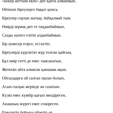
«Бекер айттым екен» деп қайта алмаймын.
Өйткені біреулерге бақыт қонса,
Біреулер сорлап жатыр, байқалмай тым.
Өмірді жұмақ деп те таңданбаймын,
Сазды әуенге елітіп алданбаймын.
Бір әумесер есірсе, есі кетіп,
Біреулерді күрсінтіп жүр толған қайғың.
Бұл өмір тәтті де емес тамсанатын,
Жеткізіп айта алмаған қаншама ақын.
Ойсыздарға ой салған оқпан болып,
Асып-тасқан жерінде ән салатын.
Күлкі емес күмбір қағып мөлдіреген,
Анаңның жүрегі емес елжіреген.
Еркелетіп бойыңа үйретіп ап,