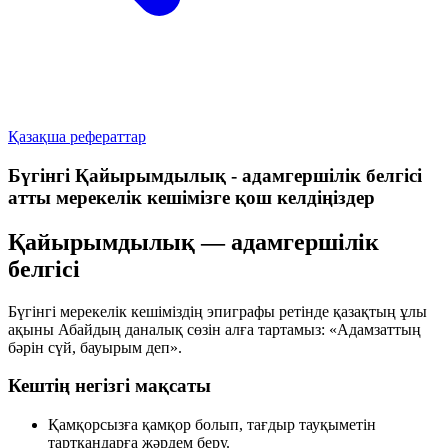
Қазақша рефераттар
Бүгінгі Қайырымдылық - адамгершілік белгісі
атты мерекелік кешімізге қош келдіңіздер
Қайырымдылық — адамгершілік
белгісі
Бүгінгі мерекелік кешіміздің эпиграфы ретінде қазақтың ұлы
ақыны Абайдың даналық сөзін алға тартамыз:
«Адамзаттың
бәрін сүй, бауырым деп»
.
Кештің негізгі мақсаты
Қамқорсызға қамқор болып, тағдыр тауқыметін
тартқандарға жәрдем беру.