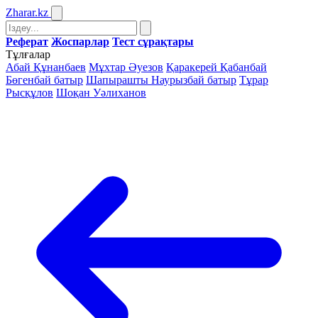
Zharar
.kz
Реферат
Жоспарлар
Тест сұрақтары
Тұлғалар
Абай Құнанбаев
Мұхтар Әуезов
Қаракерей Қабанбай
Бөгенбай батыр
Шапырашты Наурызбай батыр
Тұрар
Рысқұлов
Шоқан Уәлиханов