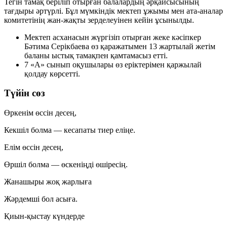
Тегін тамақ беріліп отырған балалардың әрқайсысының
тағдыры әртүрлі. Бұл мүмкіндік мектеп ұжымы мен ата-аналар
комитетінің жан-жақты зерделеуінен кейін ұсынылды.
Мектеп асханасын жүргізіп отырған жеке кәсіпкер
Бәтима Серікбаева
өз қаражатымен
13 жартылай жетім
баланы
ыстық тамақпен қамтамасыз етті.
7 «А»
сынып оқушылары өз еріктерімен қаржылай
қолдау көрсетті.
Түйін сөз
Өркенім өссін десең,
Кекшіл болма — кесапаты тиер еліңе.
Елім өссін десең,
Өршіл болма — өскеніңді өшіресің.
Жанашыры жоқ жарлыға
Жәрдемші бол асыға.
Қиын-қыстау күндерде