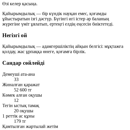
Өзі келер қасыңа.
Қайырымдылық — бір күндік науқан емес, қоғамды
ұйыстыратын ізгі дәстүр. Бүгінгі игі істер әр баланың
жүрегіне үміт ұялатып, ертеңгі елдің еңсесін биіктетеді.
Негізгі ой
Қайырымдылық — адамгершіліктің айқын белгісі: мұқтажға
қолдау, жас ұрпаққа өнеге, қоғамға бірлік.
Сандар сөйлейді
Демеуші ата-ана
33
Жиналған қаражат
52 600 тг
Көмек алған оқушы
12
Тегін ыстық тамақ
20 оқушы
1 реттік ас құны
179 тг
Қамтылған жартылай жетім