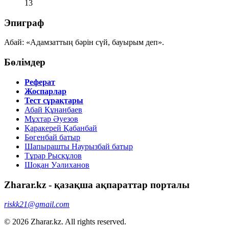
13
Эпиграф
Абай:
«Адамзаттың бәрін сүй, бауырым деп».
Бөлімдер
Реферат
Жоспарлар
Тест сұрақтары
Абай Құнанбаев
Мұхтар Әуезов
Қаракерей Қабанбай
Бөгенбай батыр
Шапырашты Наурызбай батыр
Тұрар Рысқұлов
Шоқан Уәлиханов
Zharar.kz - қазақша ақпараттар порталы
riskk21@gmail.com
© 2026 Zharar.kz. All rights reserved.