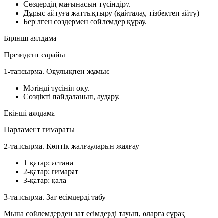
Сөздердің мағынасын түсіндіру.
Дұрыс айтуға жаттықтыру (қайталау, тізбектеп айту).
Берілген сөздермен сөйлемдер құрау.
Бірінші аялдама
Президент сарайы
1-тапсырма. Оқулықпен жұмыс
Мәтінді түсініп оқу.
Сөздікті пайдаланып, аудару.
Екінші аялдама
Парламент ғимараты
2-тапсырма. Көптік жалғауларын жалғау
1-қатар:
астана
2-қатар:
ғимарат
3-қатар:
қала
3-тапсырма. Зат есімдерді табу
Мына сөйлемдерден зат есімдерді тауып, оларға сұрақ