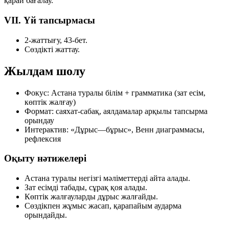
қарай бағалау.
VII. Үй тапсырмасы
2-жаттығу, 43-бет.
Сөздікті жаттау.
Жылдам шолу
Фокус:
Астана туралы білім + грамматика (зат есім,
көптік жалғау)
Формат:
саяхат-сабақ, аялдамалар арқылы тапсырма
орындау
Интерактив:
«Дұрыс—бұрыс», Венн диаграммасы,
рефлексия
Оқыту нәтижелері
Астана туралы негізгі мәліметтерді айта алады.
Зат есімді табады, сұрақ қоя алады.
Көптік жалғауларды дұрыс жалғайды.
Сөздікпен жұмыс жасап, қарапайым аударма
орындайды.