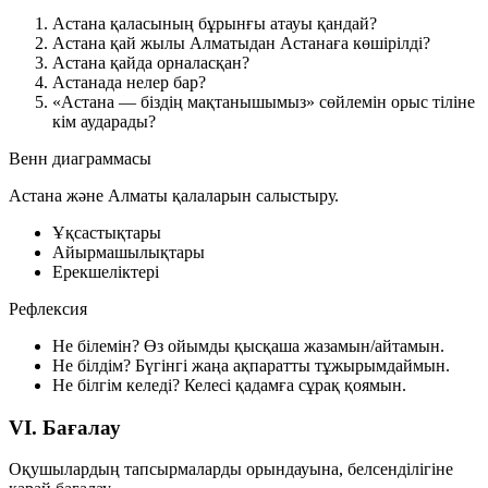
Астана қаласының бұрынғы атауы қандай?
Астана қай жылы Алматыдан Астанаға көшірілді?
Астана қайда орналасқан?
Астанада нелер бар?
«Астана — біздің мақтанышымыз» сөйлемін орыс тіліне
кім аударады?
Венн диаграммасы
Астана және Алматы қалаларын салыстыру.
Ұқсастықтары
Айырмашылықтары
Ерекшеліктері
Рефлексия
Не білемін?
Өз ойымды қысқаша жазамын/айтамын.
Не білдім?
Бүгінгі жаңа ақпаратты тұжырымдаймын.
Не білгім келеді?
Келесі қадамға сұрақ қоямын.
VI. Бағалау
Оқушылардың тапсырмаларды орындауына, белсенділігіне