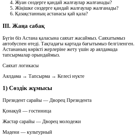
Жуан сөздерге қандай жалғаулар жалғанады?
Жіңішке сөздерге қандай жалғаулар жалғанады?
Қазақстанның астанасы қай қала?
III. Жаңа сабақ
Бүгін біз Астана қаласына
саяхат
жасаймыз. Саяхатымыз
автобуспен өтеді. Тақтадағы картада бағытымыз белгіленген.
Астананың көрікті жерлеріне жету үшін әр аялдамада
тапсырмалар орындаймыз.
Саяхат логикасы
Аялдама → Тапсырма → Келесі нүкте
1) Сөздік жұмысы
Президент сарайы
— Дворец Президента
Қонақүй
— гостиница
Жастар сарайы
— Дворец молодежи
Мәдени
— культурный