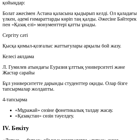
қойыңдар:
Болат әжесімен Астана қаласына қыдырып келді. Ол қаладағы
үлкен, әдемі ғимараттарды көріп таң қалды. Әжесіне Бәйтерек
пен «Қазақ елі» монументтері қатты ұнады.
Сергіту сәті
Қысқа қимыл-қозғалыс жаттығулары арқылы бой жазу.
Келесі аялдама
Л. Гумилев атындағы Еуразия ұлттық университеті
және
Жастар сарайы
Бұл университетте дарынды студенттер оқиды. Олар бізге
тапсырмалар жолдапты.
4-тапсырма
«Мұражай»
сөзіне фонетикалық талдау жасау.
«Қазақстан»
сөзін тәуелдеу.
IV. Бекіту