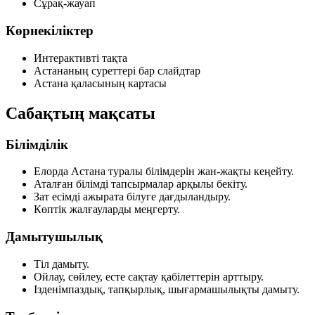
Сұрақ-жауап
Көрнекіліктер
Интерактивті тақта
Астананың суреттері бар слайдтар
Астана қаласының картасы
Сабақтың мақсаты
Білімділік
Елорда Астана туралы білімдерін жан-жақты кеңейту.
Аталған білімді тапсырмалар арқылы бекіту.
Зат есімді ажырата білуге дағдыландыру.
Көптік жалғауларды меңгерту.
Дамытушылық
Тіл дамыту.
Ойлау, сөйлеу, есте сақтау қабілеттерін арттыру.
Ізденімпаздық, тапқырлық, шығармашылықты дамыту.