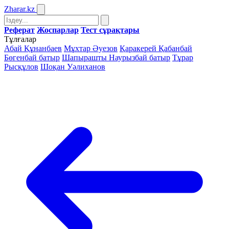
Zharar
.kz
Реферат
Жоспарлар
Тест сұрақтары
Тұлғалар
Абай Құнанбаев
Мұхтар Әуезов
Қаракерей Қабанбай
Бөгенбай батыр
Шапырашты Наурызбай батыр
Тұрар
Рысқұлов
Шоқан Уәлиханов