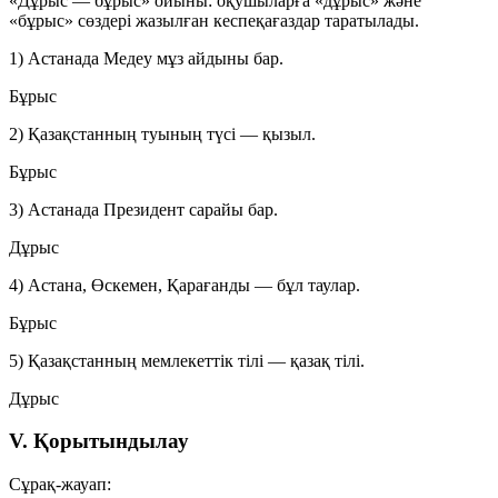
«Дұрыс — бұрыс»
ойыны: оқушыларға «дұрыс» және
«бұрыс» сөздері жазылған кеспеқағаздар таратылады.
1) Астанада Медеу мұз айдыны бар.
Бұрыс
2) Қазақстанның туының түсі — қызыл.
Бұрыс
3) Астанада Президент сарайы бар.
Дұрыс
4) Астана, Өскемен, Қарағанды — бұл таулар.
Бұрыс
5) Қазақстанның мемлекеттік тілі — қазақ тілі.
Дұрыс
V. Қорытындылау
Сұрақ-жауап: