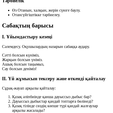
Тәрбиелік
Өз Отанын, халқын, жерін сүюге баулу.
Отансүйгіштікке тәрбиелеу.
Сабақтың барысы
I. Ұйымдастыру кезеңі
Сәлемдесу. Оқушылардың назарын сабаққа аудару.
Сәтті болсын күніміз,
Жарқын болсын үніміз.
Ашық болсын таңымыз,
Сау болсын деніміз!
II. Үй жұмысын тексеру және өткенді қайталау
Сұрақ-жауап арқылы қайталау:
Қазақ әліпбиінде қанша дауыссыз дыбыс бар?
Дауыссыз дыбыстар қандай топтарға бөлінеді?
Қазақ тілінде сөздің көпше түрі қандай жалғаулар
арқылы жасалады?