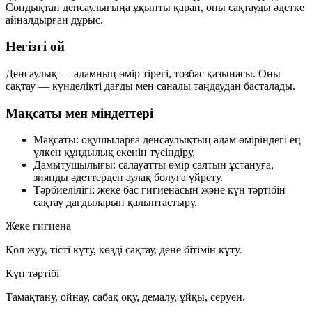
Сондықтан денсаулығыңа ұқыпты қарап, оны сақтауды әдетке
айналдырған дұрыс.
Негізгі ой
Денсаулық — адамның өмір тірегі, тозбас қазынасы. Оны
сақтау — күнделікті дағды мен саналы таңдаудан басталады.
Мақсаты мен міндеттері
Мақсаты:
оқушыларға денсаулықтың адам өміріндегі ең
үлкен құндылық екенін түсіндіру.
Дамытушылығы:
салауатты өмір салтын ұстануға,
зиянды әдеттерден аулақ болуға үйрету.
Тәрбиелілігі:
жеке бас гигиенасын және күн тәртібін
сақтау дағдыларын қалыптастыру.
Жеке гигиена
Қол жуу, тісті күту, көзді сақтау, дене бітімін күту.
Күн тәртібі
Тамақтану, ойнау, сабақ оқу, демалу, ұйқы, серуен.