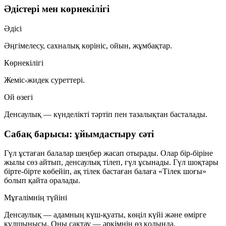
Әдістері мен көрнекілігі
Әдісі
Әңгімелесу, сахналық көрініс, ойын, жұмбақтар.
Көрнекілігі
Жеміс-жидек суреттері.
Ой өзегі
Денсаулық — күнделікті тәртіп пен тазалықтан басталады.
Сабақ барысы: ұйымдастыру сәті
Гүл ұстаған балалар шеңбер жасап отырады. Олар бір-біріне
жылы сөз айтып, денсаулық тілеп, гүл ұсынады. Гүл шоқтары
бірте-бірте көбейіп, ақ тілек бастаған балаға «Тілек шоғы»
болып қайта оралады.
Мұғалімнің түйіні
Денсаулық — адамның күш-қуаты, көңіл күйі және өмірге
құлшынысы. Оны сақтау — әркімнің өз қолында.