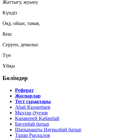
Жаттығу, жуыну
Күндіз
Оқу, ойын, тамақ
Кеш
Серуен, демалыс
Түн
Ұйқы
Бөлімдер
Реферат
Жоспарлар
Тест сұрақтары
Абай Құнанбаев
Мұхтар Әуезов
Қаракерей Қабанбай
Бөгенбай батыр
Шапырашты Наурызбай батыр
Тұрар Рысқұлов