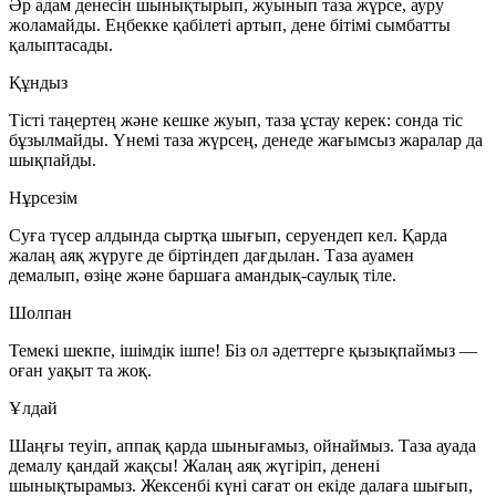
Әр адам денесін шынықтырып, жуынып таза жүрсе, ауру
жоламайды. Еңбекке қабілеті артып, дене бітімі сымбатты
қалыптасады.
Құндыз
Тісті таңертең және кешке жуып, таза ұстау керек: сонда тіс
бұзылмайды. Үнемі таза жүрсең, денеде жағымсыз жаралар да
шықпайды.
Нұрсезім
Суға түсер алдында сыртқа шығып, серуендеп кел. Қарда
жалаң аяқ жүруге де біртіндеп дағдылан. Таза ауамен
демалып, өзіңе және баршаға амандық-саулық тіле.
Шолпан
Темекі шекпе, ішімдік ішпе! Біз ол әдеттерге қызықпаймыз —
оған уақыт та жоқ.
Ұлдай
Шаңғы теуіп, аппақ қарда шынығамыз, ойнаймыз. Таза ауада
демалу қандай жақсы! Жалаң аяқ жүгіріп, денені
шынықтырамыз. Жексенбі күні сағат он екіде далаға шығып,