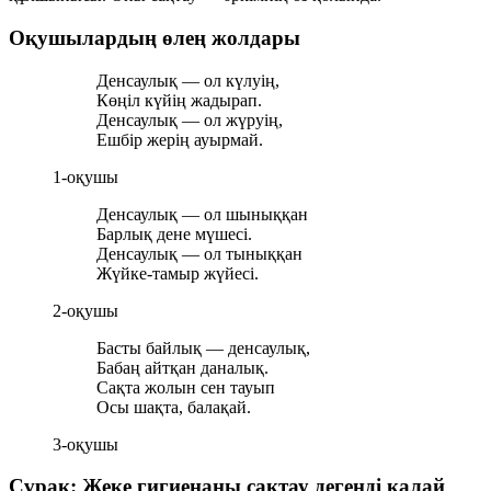
Оқушылардың өлең жолдары
Денсаулық — ол күлуің,
Көңіл күйің жадырап.
Денсаулық — ол жүруің,
Ешбір жерің ауырмай.
1-оқушы
Денсаулық — ол шыныққан
Барлық дене мүшесі.
Денсаулық — ол тыныққан
Жүйке-тамыр жүйесі.
2-оқушы
Басты байлық — денсаулық,
Бабаң айтқан даналық.
Сақта жолын сен тауып
Осы шақта, балақай.
3-оқушы
Сұрақ: Жеке гигиенаны сақтау дегенді қалай