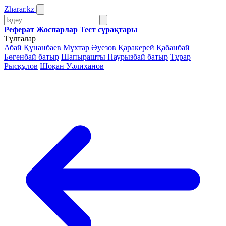
Zharar
.kz
Реферат
Жоспарлар
Тест сұрақтары
Тұлғалар
Абай Құнанбаев
Мұхтар Әуезов
Қаракерей Қабанбай
Бөгенбай батыр
Шапырашты Наурызбай батыр
Тұрар
Рысқұлов
Шоқан Уәлиханов