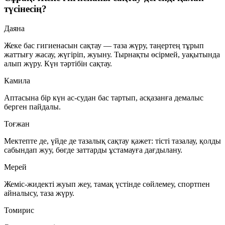
түсінесің?
Даяна
Жеке бас гигиенасын сақтау — таза жүру, таңертең тұрып
жаттығу жасау, жүгіріп, жуыну. Тырнақты өсірмей, уақытында
алып жүру. Күн тәртібін сақтау.
Камила
Аптасына бір күн ас-судан бас тартып, асқазанға демалыс
берген пайдалы.
Тоғжан
Мектепте де, үйде де тазалық сақтау қажет: тісті тазалау, қолды
сабындап жуу, бөгде заттарды ұстамауға дағдылану.
Мерей
Жеміс-жидекті жуып жеу, тамақ үстінде сөйлемеу, спортпен
айналысу, таза жүру.
Томирис