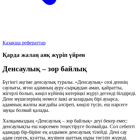
Қазақша рефераттар
Қарда жалаң аяқ жүріп үйрен
Денсаулық – зор байлық
Бүгінгі әңгіме денсаулық туралы. «Денсаулық» сөзі деннің
саулығы, яғни адамның ауру-сырқаудан аман, қайратты,
жігерлі болып, көңіл күйінің көтеріңкі жүруі дегенді білдіреді.
Дене мүшелерінің немесе ішкі ағзалардың бірі ауырса,
адамның жалпы жағдайы әлсіреп, көңілі түсіп, еш нәрсеге
зауқы болмай қалады.
Халқымыздың «Денсаулық – зор байлық» деуі бекер емес:
денсаулықты еш нәрсемен теңестіруге болмайды. Сол себепті
адамдар бір-біріне ең алдымен денсаулық тілейді. Дені сау
адам сергек, қуатты, жүзінен шаттық нұры төгіліп жүреді.