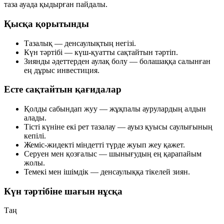
таза ауада қыдырған пайдалы.
Қысқа қорытынды
Тазалық — денсаулықтың негізі.
Күн тәртібі — күш-қуатты сақтайтын тәртіп.
Зиянды әдеттерден аулақ болу — болашаққа салынған
ең дұрыс инвестиция.
Есте сақтайтын қағидалар
Қолды сабындап жуу — жұқпалы аурулардың алдын
алады.
Тісті күніне екі рет тазалау — ауыз қуысы саулығының
кепілі.
Жеміс-жидекті міндетті түрде жуып жеу қажет.
Серуен мен қозғалыс — шынығудың ең қарапайым
жолы.
Темекі мен ішімдік — денсаулыққа тікелей зиян.
Күн тәртібіне шағын нұсқа
Таң