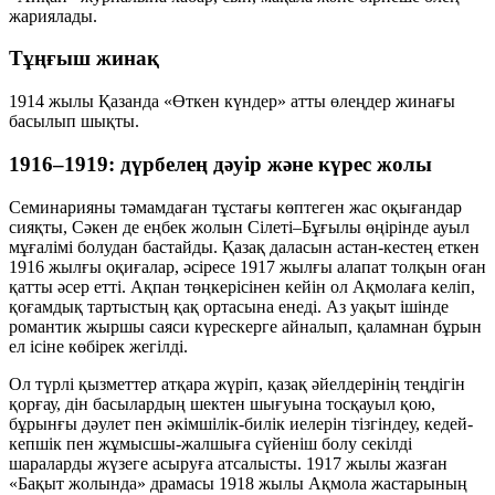
жариялады.
Тұңғыш жинақ
1914 жылы Қазанда «Өткен күндер» атты өлеңдер жинағы
басылып шықты.
1916–1919: дүрбелең дәуір және күрес жолы
Семинарияны тәмамдаған тұстағы көптеген жас оқығандар
сияқты, Сәкен де еңбек жолын Сілеті–Бұғылы өңірінде ауыл
мұғалімі болудан бастайды. Қазақ даласын астан-кестең еткен
1916 жылғы оқиғалар, әсіресе 1917 жылғы алапат толқын оған
қатты әсер етті. Ақпан төңкерісінен кейін ол Ақмолаға келіп,
қоғамдық тартыстың қақ ортасына енеді. Аз уақыт ішінде
романтик жыршы саяси күрескерге айналып, қаламнан бұрын
ел ісіне көбірек жегілді.
Ол түрлі қызметтер атқара жүріп, қазақ әйелдерінің теңдігін
қорғау, дін басылардың шектен шығуына тосқауыл қою,
бұрынғы дәулет пен әкімшілік-билік иелерін тізгіндеу, кедей-
кепшік пен жұмысшы-жалшыға сүйеніш болу секілді
шараларды жүзеге асыруға атсалысты. 1917 жылы жазған
«Бақыт жолында» драмасы 1918 жылы Ақмола жастарының