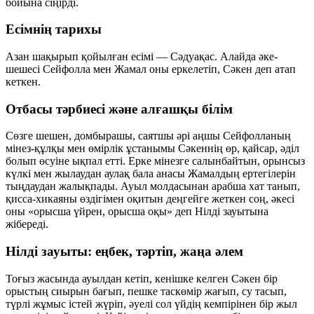
бойына сіңірді.
Есімнің тарихы
Азан шақырып қойылған есімі — Сәдуақас. Алайда әке-
шешесі Сейфолла мен Жамал оны еркелетіп, Сәкен деп атап
кеткен.
Отбасы тәрбиесі және алғашқы білім
Сөзге шешен, домбырашы, саятшы әрі аңшы Сейфолланың
мінез-құлқы мен өмірлік ұстанымы Сәкеннің өр, қайсар, әділ
болып өсуіне ықпал етті. Ерке мінезге салынбайтын, орынсыз
күлкі мен жылаудан аулақ бала анасы Жамалдың ертегілерін
тыңдаудан жалықпады. Ауыл молдасынан арабша хат танып,
қисса-хикаяны өздігімен оқитын деңгейге жеткен соң, әкесі
оны «орысша үйрен, орысша оқы» деп Нілді зауытына
жібереді.
Нілді зауыты: еңбек, тәртіп, жаңа әлем
Тоғыз жасында ауылдан кетіп, кенішке келген Сәкен бір
орыстың сиырын бағып, пешке таскөмір жағып, су тасып,
түрлі жұмыс істей жүріп, әуелі сол үйдің кемпірінен бір жыл