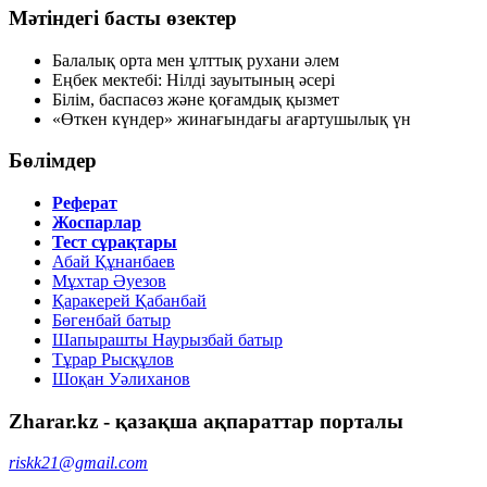
Мәтіндегі басты өзектер
Балалық орта мен ұлттық рухани әлем
Еңбек мектебі: Нілді зауытының әсері
Білім, баспасөз және қоғамдық қызмет
«Өткен күндер» жинағындағы ағартушылық үн
Бөлімдер
Реферат
Жоспарлар
Тест сұрақтары
Абай Құнанбаев
Мұхтар Әуезов
Қаракерей Қабанбай
Бөгенбай батыр
Шапырашты Наурызбай батыр
Тұрар Рысқұлов
Шоқан Уәлиханов
Zharar.kz - қазақша ақпараттар порталы
riskk21@gmail.com