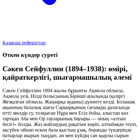
Қазақша рефераттар
Өткен күндер суреті
Сәкен Сейфуллин (1894–1938): өмірі,
қайраткерлігі, шығармашылық әлемі
Сәкен Сейфуллин 1894 жылы бұрынғы Ақмола облысы,
Ақмола уезі, Нілді болысының Бірінші ауылында (қазіргі
Жезқазған облысы, Жаңаарқа ауданы) дүниеге келді. Болашақ
ақынның балалық шағы Сарыарқаның сағымды даласында
өтті: мөлдір су, толқыған Нұра мен Есіл бойы, алыстан көз
тартқан Аба мен Ор тауларының бауыры — оның «алтын
бесігі» болды. Жаз жайлаудың рақатын көріп, алтыбақан теуіп,
ақсүйек ойнап өскен бала қыстың ұзақ, боранды түндерінде
батырлар жырын тыңдап, ән мен күйдің сан қырлы сырын