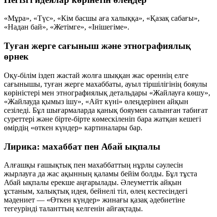
«Мұра», «Түс», «Кім басшы аға халыққа», «Қазақ сабағы»,
«Надан бай», «Жетімге», «Інішегіме».
Туған жерге сағыныш және этнографиялық
өрнек
Оқу-білім іздеп жастай жолға шыққан жас өреннің елге
сағынышы, туған жерге махаббаты, ауыл тіршілігінің бояулы
көріністері мен этнографиялық детальдары «Жайлауға көшу»,
«Жайлауда қымыз ішу», «Айт күні» өлеңдерінен айқын
сезіледі. Бұл шығармаларда қанық бояумен салынған табиғат
суреттері және бірте-бірте көмескіленіп бара жатқан кешегі
өмірдің «өткен күндер» картиналары бар.
Лирика: махаббат пен Абай ықпалы
Алғашқы ғашықтық пен махаббаттың нұрлы сәулесін
жырлауға да жас ақынның қаламы бейім болды. Бұл тұста
Абай ықпалы ерекше аңғарылады. Әлеуметтік айқын
ұстаным, халықтық идея, бейнелі тіл, өлең кестесіндегі
мәдениет — «Өткен күндер» жинағы қазақ әдебиетіне
тегеурінді таланттың келгенін айғақтады.