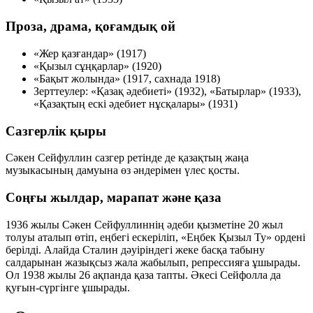
Проза, драма, қоғамдық ой
«Жер қазғандар» (1917)
«Қызыл сұңқарлар» (1920)
«Бақыт жолында» (1917, сахнада 1918)
Зерттеулер: «Қазақ әдебиеті» (1932), «Батырлар» (1933),
«Қазақтың ескі әдебиет нұсқалары» (1931)
Сазгерлік қыры
Сәкен Сейфуллин сазгер ретінде де қазақтың жаңа
музыкасының дамуына өз әндерімен үлес қосты.
Соңғы жылдар, марапат және қаза
1936 жылы Сәкен Сейфуллиннің әдеби қызметіне 20 жыл
толуы аталып өтіп, еңбегі ескеріліп, «Еңбек Қызыл Ту» ордені
берілді. Алайда Сталин дәуіріндегі жеке басқа табыну
салдарынан жазықсыз жала жабылып, репрессияға ұшырады.
Ол 1938 жылы 26 ақпанда қаза тапты. Әкесі Сейфолла да
қуғын-сүргінге ұшырады.