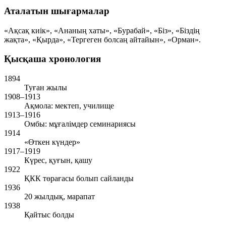
Аталатын шығармалар
«Ақсақ киік», «Ананың хаты», «Бурабай», «Біз», «Біздің
жақта», «Қырда», «Тергеген болсаң айтайын», «Орман».
Қысқаша хронология
1894
Туған жылы
1908–1913
Ақмола: мектеп, училище
1913–1916
Омбы: мұғалімдер семинариясы
1914
«Өткен күндер»
1917–1919
Күрес, қуғын, қашу
1922
ҚКК төрағасы болып сайланды
1936
20 жылдық, марапат
1938
Қайтыс болды