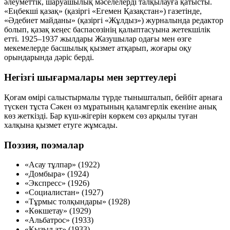
әлеуметтік, шаруашылық мәселелерді талқылауға қатысты.
«Еңбекші қазақ» (қазіргі «Егемен Қазақстан») газетінде,
«Әдебиет майданы» (қазіргі «Жұлдыз») журналында редактор
болып, қазақ кеңес баспасөзінің қалыптасуына жетекшілік
етті. 1925–1937 жылдары Жазушылар одағы мен өзге
мекемелерде басшылық қызмет атқарып, жоғары оқу
орындарында дәріс берді.
Негізгі шығармалары мен зерттеулері
Қоғам өмірі салыстырмалы түрде тынышталып, бейбіт арнаға
түскен тұста Сәкен өз мұратының қаламгерлік екеніне анық
көз жеткізді. Бар күш-жігерін көркем сөз арқылы туған
халқына қызмет етуге жұмсады.
Поэзия, поэмалар
«Асау тұлпар» (1922)
«Домбыра» (1924)
«Экспресс» (1926)
«Социалистан» (1927)
«Тұрмыс толқындары» (1928)
«Көкшетау» (1929)
«Альбатрос» (1933)
«Қызыл ат» (1933)