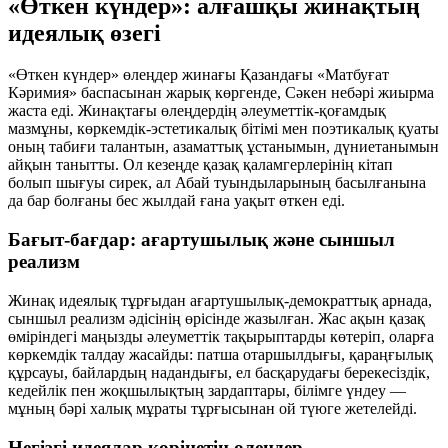
«Өткен күндер»: алғашқы жинақтың
идеялық өзегі
«Өткен күндер» өлеңдер жинағы Қазандағы «Матбуғат
Кәримия» баспасынан жарық көргенде, Сәкен небәрі жиырма
жаста еді. Жинақтағы өлеңдердің әлеуметтік-қоғамдық
мазмұны, көркемдік-эстетикалық бітімі мен поэтикалық қуаты
оның табиғи талантын, азаматтық ұстанымын, дүниетанымын
айқын танытты. Ол кезеңде қазақ қаламгерлерінің кітап
болып шығуы сирек, ал Абай туындыларының басылғанына
да бар болғаны бес жылдай ғана уақыт өткен еді.
Бағыт-бағдар: ағартушылық және сыншыл
реализм
Жинақ идеялық тұрғыдан ағартушылық-демократтық арнада,
сыншыл реализм әдісінің өрісінде жазылған. Жас ақын қазақ
өміріндегі маңызды әлеуметтік тақырыптарды көтеріп, оларға
көркемдік талдау жасайды: патша отаршылдығы, қараңғылық
құрсауы, байлардың надандығы, ел басқарудағы берекесіздік,
кедейлік пен жоқшылықтың зардаптары, білімге үндеу —
мұның бәрі халық мұраты тұрғысынан ой түюге жетелейді.
Негізгі идеялар көрінетін өлеңдер