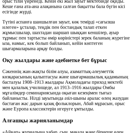
орыс тілін үйренеді. Кейін екі жыл зауыт мектебінде оқиды.
Кеше ғана ата-ана алақанына салған бақытты бала бүгін кісі
есігінде жүрді.
Түтіні аспанға шаншылған зауыт, көк темірді «сағызша
илеген» ұсталар, теңдік пен бостандық талап еткен
жұмысшылар, шахтадан шаршап шыққан кеншілер, ауыр
тұрмыс пен тартысты өмір көріністері зерек баланың жүрегіне
ыза, намыс, кек болып байланып, кейін көптеген
шығармаларына арқау болды.
Оқу жылдары және әдебиетке бет бұрыс
Сәкеннің жан-жақты білім алуы, азаматтық-әлеуметтік
көзқарасының қалыптасуы және шығармашылық қадамының
басталуы 1908–1913 жылдары Ақмоладағы приход мектебі
мен қалалық училищеде, ал 1913–1916 жылдары Омбы
мұғалімдер семинариясында оқыған кезеңімен тығыз
байланысты. Нілді зауытында әзіл-шыны аралас өлең жазудан
бастаған жас дарын қазақ фольклорын, Абай мұрасын, орыс
және Еуропа классиктерін игеруге ұмтылды.
Алғашқы жарияланымдар
«Айқап» журналына хабар, сын, мақала және бірнеше өлең