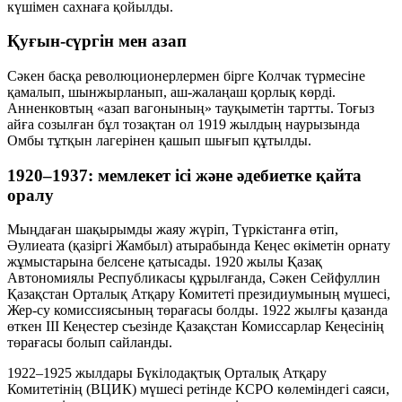
күшімен сахнаға қойылды.
Қуғын-сүргін мен азап
Сәкен басқа революционерлермен бірге Колчак түрмесіне
қамалып, шынжырланып, аш-жалаңаш қорлық көрді.
Анненковтың «азап вагонының» тауқыметін тартты. Тоғыз
айға созылған бұл тозақтан ол 1919 жылдың наурызында
Омбы тұтқын лагерінен қашып шығып құтылды.
1920–1937: мемлекет ісі және әдебиетке қайта
оралу
Мыңдаған шақырымды жаяу жүріп, Түркістанға өтіп,
Әулиеата (қазіргі Жамбыл) атырабында Кеңес өкіметін орнату
жұмыстарына белсене қатысады. 1920 жылы Қазақ
Автономиялы Республикасы құрылғанда, Сәкен Сейфуллин
Қазақстан Орталық Атқару Комитеті президиумының мүшесі,
Жер-су комиссиясының төрағасы болды. 1922 жылғы қазанда
өткен ІІІ Кеңестер съезінде Қазақстан Комиссарлар Кеңесінің
төрағасы болып сайланды.
1922–1925 жылдары Бүкілодақтық Орталық Атқару
Комитетінің (ВЦИК) мүшесі ретінде КСРО көлеміндегі саяси,