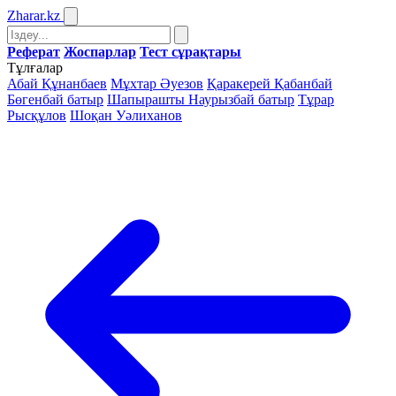
Zharar
.kz
Реферат
Жоспарлар
Тест сұрақтары
Тұлғалар
Абай Құнанбаев
Мұхтар Әуезов
Қаракерей Қабанбай
Бөгенбай батыр
Шапырашты Наурызбай батыр
Тұрар
Рысқұлов
Шоқан Уәлиханов