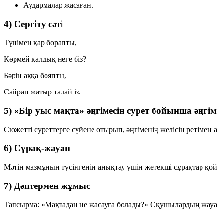
Аудармалар жасаған.
4) Сергіту сәті
Түнімен қар борапты,
Көрмей қалдық неге біз?
Бәрін аққа бояпты,
Сайрап жатыр талай із.
5) «Бір уыс мақта» әңгімесін сурет бойынша әңгім
Сюжетті суреттерге сүйене отырып, әңгіменің желісін ретімен
6) Сұрақ-жауап
Мәтін мазмұнын түсінгенін анықтау үшін жетекші сұрақтар қо
7) Дәптермен жұмыс
Тапсырма:
«Мақтадан не жасауға болады?»
Оқушылардың жауапт