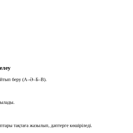
елеу
 айтып беру (А–Ә–Б–В).
йылады.
ары тақтаға жазылып, дәптерге көшіріледі.