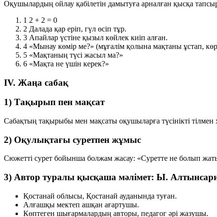
Оқушылардың ойлау қабілетін дамытуға арналған қысқа тапсы
1
2 + 2 = 0
2
Далада қар еріп, гүл өсіп тұр.
3
Апайлар үстіне қызыл көйлек киіп алған.
4
«Мынау көмір ме?» (мұғалім қолына мақтаны ұстап, көр
5
«Мақтаның түсі жасыл ма?»
6
«Мақта не үшін керек?»
IV. Жаңа сабақ
1) Тақырып пен мақсат
Сабақтың тақырыбы мен мақсаты оқушыларға түсінікті тілмен 
2) Оқулықтағы суретпен жұмыс
Сюжетті сурет бойынша болжам жасау: «Суретте не болып жаты
3) Автор туралы қысқаша мәлімет: Ы. Алтынсар
Қостанай облысы, Қостанай ауданында туған.
Алғашқы мектеп ашқан ағартушы.
Көптеген шығармалардың авторы, педагог әрі жазушы.