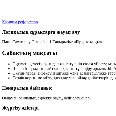
Қазақша рефераттар
Логикалық сұрақтарға жауап алу
Пәні: Сауат ашу
Сыныбы: 1
Тақырыбы: «Бір уыс мақта»
Сабақтың мақсаты
Әңгімені қатесіз, буындап және түсініп оқуға үйрету; ма
Шешесінің қызына айтқан ақылын түсіндіру арқылы Ы. А
Оқушыларды еңбексүйгіштікке және адамгершілікке тәрб
Сөздік қорын молайту, қиялдау мен ойлау қабілеттерін да
Пәнаралық байланыс
Өмірмен байланыс, еңбекке баулу, бейнелеу өнері.
Жүргізу әдістері