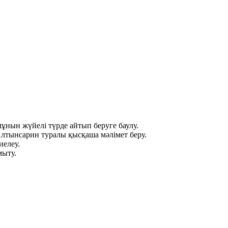
змұнын жүйелі түрде айтып беруге баулу.
лтынсарин туралы қысқаша мәлімет беру.
иелеу.
мыту.