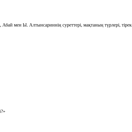
р, Абай мен Ы. Алтынсариннің суреттері, мақтаның түрлері, тірек
й?»