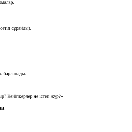
рмалар.
сетіп сұрайды).
хабарланады.
р? Кейіпкерлер не істеп жүр?»
ин