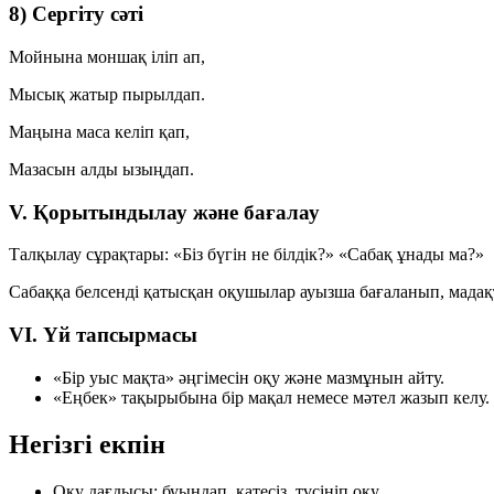
8) Сергіту сәті
Мойнына моншақ іліп ап,
Мысық жатыр пырылдап.
Маңына маса келіп қап,
Мазасын алды ызыңдап.
V. Қорытындылау және бағалау
Талқылау сұрақтары:
«Біз бүгін не білдік?»
«Сабақ ұнады ма?»
Сабаққа белсенді қатысқан оқушылар ауызша бағаланып, мадақ
VI. Үй тапсырмасы
«Бір уыс мақта» әңгімесін оқу және мазмұнын айту.
«Еңбек» тақырыбына бір мақал немесе мәтел жазып келу.
Негізгі екпін
Оқу дағдысы:
буындап, қатесіз, түсініп оқу.