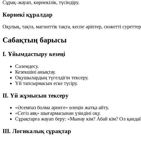
Сұрақ–жауап, көрнекілік, түсіндіру.
Көрнекі құралдар
Оқулық, тақта, магниттік тақта, кеспе әріптер, сюжетті суретте
Сабақтың барысы
I. Ұйымдастыру кезеңі
Сәлемдесу.
Кезекшіні анықтау.
Оқушылардың түгелдігін тексеру.
Үй тапсырмасын еске түсіру.
II. Үй жұмысын тексеру
«Әсемпаз болма әрнеге» өлеңін жатқа айту.
«Сегіз аяқ» шығармасынан үзіндіні оқу.
Сұрақтарға жауап беру: «Мынау кім? Абай кім? Ол қанда
III. Логикалық сұрақтар