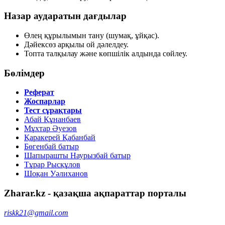
Назар аударатын дағдылар
Өлең құрылымын тану (шумақ, ұйқас).
Дәйексөз арқылы ой дәлелдеу.
Топта талқылау және көпшілік алдында сөйлеу.
Бөлімдер
Реферат
Жоспарлар
Тест сұрақтары
Абай Құнанбаев
Мұхтар Әуезов
Қаракерей Қабанбай
Бөгенбай батыр
Шапырашты Наурызбай батыр
Тұрар Рысқұлов
Шоқан Уәлиханов
Zharar.kz - қазақша ақпараттар порталы
riskk21@gmail.com