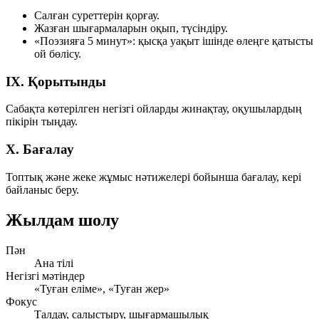
Салған суреттерін қорғау.
Жазған шығармаларын оқып, түсіндіру.
«Поэзияға 5 минут»: қысқа уақыт ішінде өлеңге қатысты
ой бөлісу.
IX. Қорытынды
Сабақта көтерілген негізгі ойларды жинақтау, оқушылардың
пікірін тыңдау.
X. Бағалау
Топтық және жеке жұмыс нәтижелері бойынша бағалау, кері
байланыс беру.
Жылдам шолу
Пән
Ана тілі
Негізгі мәтіндер
«Туған еліме», «Туған жер»
Фокус
Талдау, салыстыру, шығармашылық