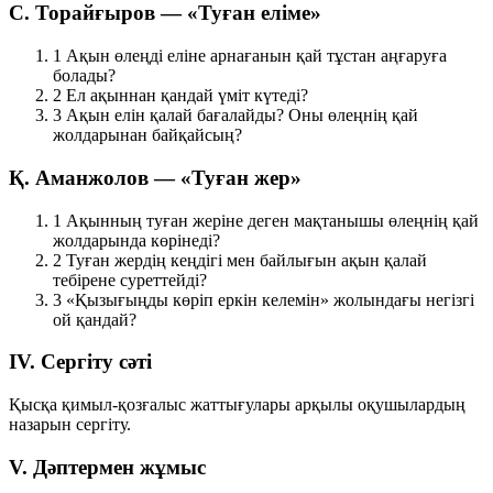
С. Торайғыров — «Туған еліме»
1
Ақын өлеңді еліне арнағанын қай тұстан аңғаруға
болады?
2
Ел ақыннан қандай үміт күтеді?
3
Ақын елін қалай бағалайды? Оны өлеңнің қай
жолдарынан байқайсың?
Қ. Аманжолов — «Туған жер»
1
Ақынның туған жеріне деген мақтанышы өлеңнің қай
жолдарында көрінеді?
2
Туған жердің кеңдігі мен байлығын ақын қалай
тебірене суреттейді?
3
«Қызығыңды көріп еркін келемін» жолындағы негізгі
ой қандай?
IV. Сергіту сәті
Қысқа қимыл-қозғалыс жаттығулары арқылы оқушылардың
назарын сергіту.
V. Дәптермен жұмыс