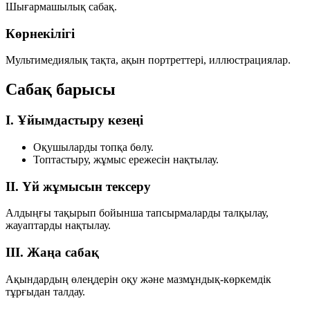
Шығармашылық сабақ.
Көрнекілігі
Мультимедиялық тақта, ақын портреттері, иллюстрациялар.
Сабақ барысы
I. Ұйымдастыру кезеңі
Оқушыларды топқа бөлу.
Топтастыру, жұмыс ережесін нақтылау.
II. Үй жұмысын тексеру
Алдыңғы тақырып бойынша тапсырмаларды талқылау,
жауаптарды нақтылау.
III. Жаңа сабақ
Ақындардың өлеңдерін оқу және мазмұндық-көркемдік
тұрғыдан талдау.