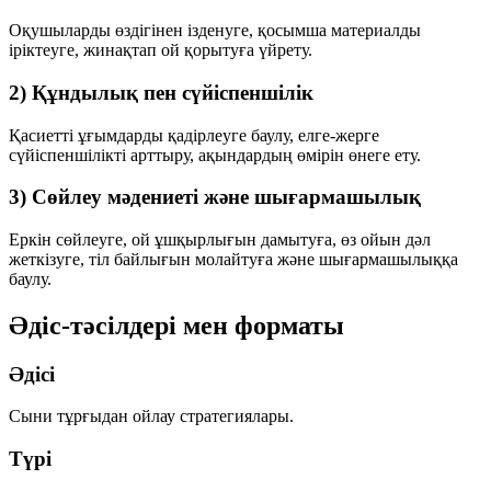
Оқушыларды өздігінен ізденуге, қосымша материалды
іріктеуге, жинақтап ой қорытуға үйрету.
2) Құндылық пен сүйіспеншілік
Қасиетті ұғымдарды қадірлеуге баулу, елге-жерге
сүйіспеншілікті арттыру, ақындардың өмірін өнеге ету.
3) Сөйлеу мәдениеті және шығармашылық
Еркін сөйлеуге, ой ұшқырлығын дамытуға, өз ойын дәл
жеткізуге, тіл байлығын молайтуға және шығармашылыққа
баулу.
Әдіс-тәсілдері мен форматы
Әдісі
Сыни тұрғыдан ойлау стратегиялары.
Түрі