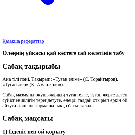
Қазақша рефераттар
Өлеңнің ұйқасы қай кестеге сай келетінін табу
Сабақ тақырыбы
Ана тілі пәні. Тақырып:
«Туған еліме»
(С. Торайғыров),
«Туған жер»
(Қ. Аманжолов).
Сабақ мазмұны оқушылардың туған елге, туған жерге деген
сүйіспеншілігін тереңдетуге, өлеңді талдай отырып еркін ой
айтуға және шығармашылыққа бағытталады.
Сабақ мақсаты
1) Ізденіс пен ой қорыту