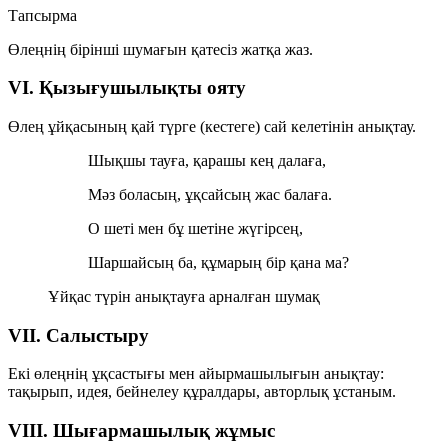
Тапсырма
Өлеңнің бірінші шумағын қатесіз жатқа жаз.
VI. Қызығушылықты ояту
Өлең ұйқасының қай түрге (кестеге) сай келетінін анықтау.
Шықшы тауға, қарашы кең далаға,
Мәз боласың, ұқсайсың жас балаға.
О шеті мен бұ шетіне жүгірсең,
Шаршайсың ба, құмарың бір қана ма?
Ұйқас түрін анықтауға арналған шумақ
VII. Салыстыру
Екі өлеңнің ұқсастығы мен айырмашылығын анықтау:
тақырып, идея, бейнелеу құралдары, авторлық ұстаным.
VIII. Шығармашылық жұмыс