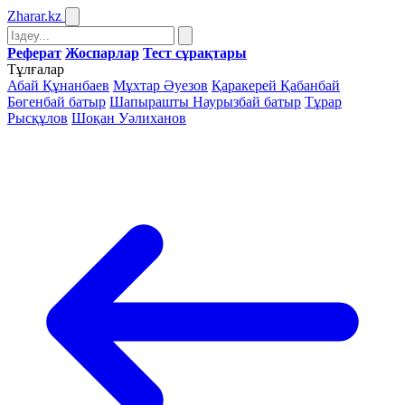
Zharar
.kz
Реферат
Жоспарлар
Тест сұрақтары
Тұлғалар
Абай Құнанбаев
Мұхтар Әуезов
Қаракерей Қабанбай
Бөгенбай батыр
Шапырашты Наурызбай батыр
Тұрар
Рысқұлов
Шоқан Уәлиханов