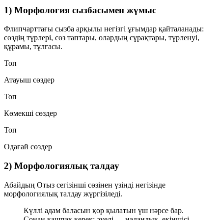
1) Морфология сызбасымен жұмыс
Флипчарттағы сызба арқылы негізгі ұғымдар қайталанады:
сөздің түрлері
,
сөз таптары
, олардың
сұрақтары
,
түрленуі
,
құрамы
,
тұлғасы
.
Топ
Атауыш сөздер
Топ
Көмекші сөздер
Топ
Одағай сөздер
2) Морфологиялық талдау
Абайдың
Отыз сегізінші сөзінен
үзінді негізінде
морфологиялық талдау жүргізіледі.
Күллі адам баласын қор қылатын үш нәрсе бар.
Сонан қашпақ керек: әуелі — надандық, екіншісі