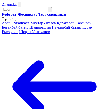
Zharar
.kz
Реферат
Жоспарлар
Тест сұрақтары
Тұлғалар
Абай Құнанбаев
Мұхтар Әуезов
Қаракерей Қабанбай
Бөгенбай батыр
Шапырашты Наурызбай батыр
Тұрар
Рысқұлов
Шоқан Уәлиханов