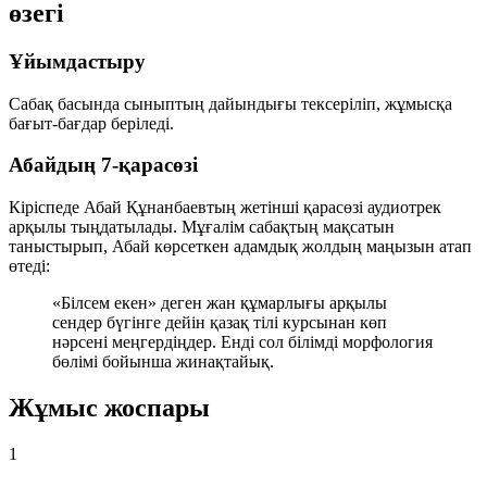
өзегі
Ұйымдастыру
Сабақ басында сыныптың дайындығы тексеріліп, жұмысқа
бағыт-бағдар беріледі.
Абайдың 7-қарасөзі
Кіріспеде Абай Құнанбаевтың жетінші қарасөзі аудиотрек
арқылы тыңдатылады. Мұғалім сабақтың мақсатын
таныстырып, Абай көрсеткен адамдық жолдың маңызын атап
өтеді:
«Білсем екен» деген жан құмарлығы арқылы
сендер бүгінге дейін қазақ тілі курсынан көп
нәрсені меңгердіңдер. Енді сол білімді морфология
бөлімі бойынша жинақтайық.
Жұмыс жоспары
1