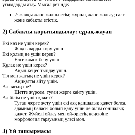
ұғымдарды атау. Мысал ретінде:
2
: жалқы және жалпы есім; жұрнақ және жалғау; салт
және сабақты етістік.
2) Сабақты қорытындылау: сұрақ-жауап
Екі көз не үшін керек?
Жақсыларды көру үшін.
Екі қолың не үшін керек?
Елге көмек беру үшін.
Құлақ не үшін керек?
Ақыл-кеңес тыңдау үшін.
Тіл мен жағың не үшін керек?
Ақиқатты айту үшін.
Ал аяғың ше?
Шетте жүрсем, туған жерге қайту үшін.
Ал білім не үшін қажет?
Туған жерге жету үшін екі аяқ қаншалық қажет болса,
адамның баласы болып қалу үшін де білім соншалық
қажет. Жүйелі ойлау мен ой-өрістің кеңеюіне
морфология тарауының үлесі мол.
3) Үй тапсырмасы