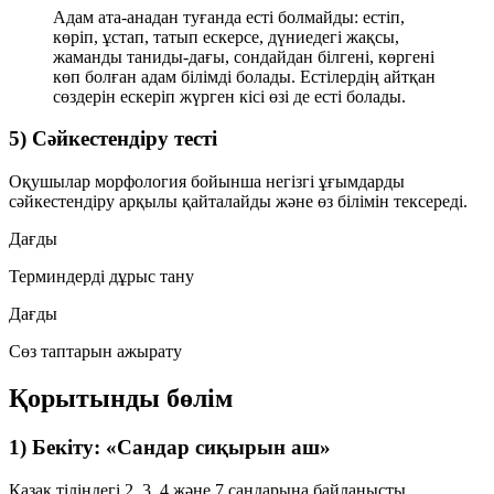
Адам ата-анадан туғанда есті болмайды: естіп,
көріп, ұстап, татып ескерсе, дүниедегі жақсы,
жаманды таниды-дағы, сондайдан білгені, көргені
көп болған адам білімді болады. Естілердің айтқан
сөздерін ескеріп жүрген кісі өзі де есті болады.
5) Сәйкестендіру тесті
Оқушылар морфология бойынша негізгі ұғымдарды
сәйкестендіру арқылы қайталайды және өз білімін тексереді.
Дағды
Терминдерді дұрыс тану
Дағды
Сөз таптарын ажырату
Қорытынды бөлім
1) Бекіту: «Сандар сиқырын аш»
Қазақ тіліндегі
2, 3, 4
және
7
сандарына байланысты