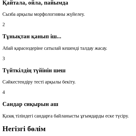
Қайтала, ойла, пайымда
Сызба арқылы морфологияны жүйелеу.
2
Тұнықтан қанып іш...
Абай қарасөздеріне сатылай кешенді талдау жасау.
3
Түйткілдің түйінін шеш
Сәйкестендіру тесті арқылы бекіту.
4
Сандар сиқырын аш
Қазақ тіліндегі сандарға байланысты ұғымдарды еске түсіру.
Негізгі бөлім