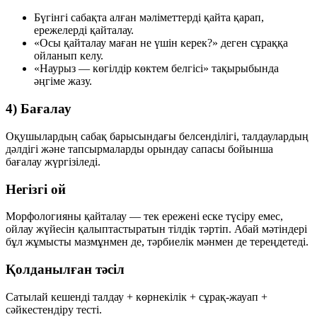
Бүгінгі сабақта алған мәліметтерді қайта қарап,
ережелерді қайталау.
«Осы қайталау маған не үшін керек?» деген сұраққа
ойланып келу.
«Наурыз — көгілдір көктем белгісі» тақырыбында
әңгіме жазу.
4) Бағалау
Оқушылардың сабақ барысындағы белсенділігі, талдаулардың
дәлдігі және тапсырмаларды орындау сапасы бойынша
бағалау жүргізіледі.
Негізгі ой
Морфологияны қайталау — тек ережені еске түсіру емес,
ойлау жүйесін қалыптастыратын тілдік тәртіп. Абай мәтіндері
бұл жұмысты мазмұнмен де, тәрбиелік мәнмен де тереңдетеді.
Қолданылған тәсіл
Сатылай кешенді талдау + көрнекілік + сұрақ-жауап +
сәйкестендіру тесті.