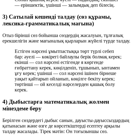
— еріншектік, үшінші — залымдық деп білесің.
3) Сатылай кешенді талдау (сөз құрамы,
лексика-грамматикалық мағына)
Отыз бірінші сөз
бойынша сөздердің жасалуын, тұлғалық
ерекшелігін және мағыналық қырларын жүйелі түрде талдау.
Естіген нәрсені ұмытпастыққа төрт түрлі себеп
бар: әуелі — көкірегі байлаулы берік болмақ керек;
екінші — сол нәрсені естігенде я көргенде
ғибраттану керек, көңілденіп, тұшынып, ынтамен
ұғу керек; үшінші — сол нәрсені ішінен бірнеше
уақыт қайтарып ойланып, көңілге бекіту керек;
төртінші — ой кеселді нәрселерден қашық болу
керек.
4) Дыбыстарға математикалық жолмен
мінездеме беру
Берілген сөздердегі дыбыс санын, дауысты-дауыссыздардың
қатынасын және өзге де көрсеткіштерді есептеу арқылы
талдау жасалады. Тірек мәтін:
Он тоғызыншы сөз
.