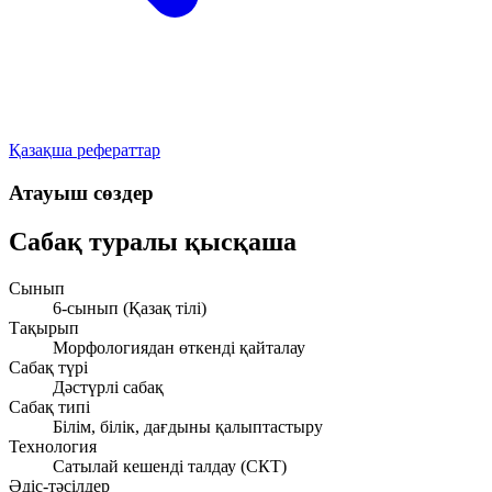
Қазақша рефераттар
Атауыш сөздер
Сабақ туралы қысқаша
Сынып
6-сынып (Қазақ тілі)
Тақырып
Морфологиядан өткенді қайталау
Сабақ түрі
Дәстүрлі сабақ
Сабақ типі
Білім, білік, дағдыны қалыптастыру
Технология
Сатылай кешенді талдау (СКТ)
Әдіс-тәсілдер