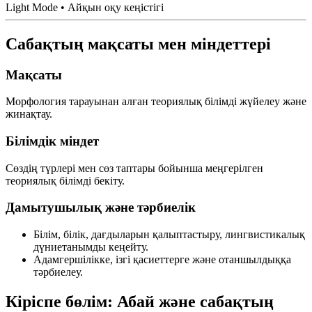
Light Mode • Айқын оқу кеңістігі
Сабақтың мақсаты мен міндеттері
Мақсаты
Морфология тарауынан алған теориялық білімді жүйелеу және
жинақтау.
Білімдік міндет
Сөздің түрлері мен сөз таптары бойынша меңгерілген
теориялық білімді бекіту.
Дамытушылық және тәрбиелік
Білім, білік, дағдыларын қалыптастыру, лингвистикалық
дүниетанымды кеңейту.
Адамгершілікке, ізгі қасиеттерге және отаншылдыққа
тәрбиелеу.
Кіріспе бөлім: Абай және сабақтың