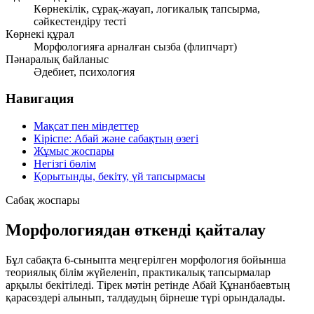
Көрнекілік, сұрақ-жауап, логикалық тапсырма,
сәйкестендіру тесті
Көрнекі құрал
Морфологияға арналған сызба (флипчарт)
Пәнаралық байланыс
Әдебиет, психология
Навигация
Мақсат пен міндеттер
Кіріспе: Абай және сабақтың өзегі
Жұмыс жоспары
Негізгі бөлім
Қорытынды, бекіту, үй тапсырмасы
Сабақ жоспары
Морфологиядан өткенді қайталау
Бұл сабақта 6-сыныпта меңгерілген морфология бойынша
теориялық білім жүйеленіп, практикалық тапсырмалар
арқылы бекітіледі. Тірек мәтін ретінде Абай Құнанбаевтың
қарасөздері алынып, талдаудың бірнеше түрі орындалады.