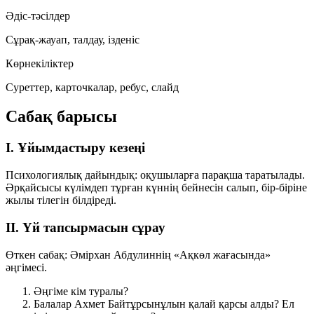
Әдіс-тәсілдер
Сұрақ-жауап, талдау, ізденіс
Көрнекіліктер
Суреттер, карточкалар, ребус, слайд
Сабақ барысы
I. Ұйымдастыру кезеңі
Психологиялық дайындық: оқушыларға парақша таратылады.
Әрқайсысы күлімдеп тұрған күннің бейнесін салып, бір-біріне
жылы тілегін білдіреді.
II. Үй тапсырмасын сұрау
Өткен сабақ: Әмірхан Абдулиннің «Ақкөл жағасында»
әңгімесі.
Әңгіме кім туралы?
Балалар Ахмет Байтұрсынұлын қалай қарсы алды? Ел