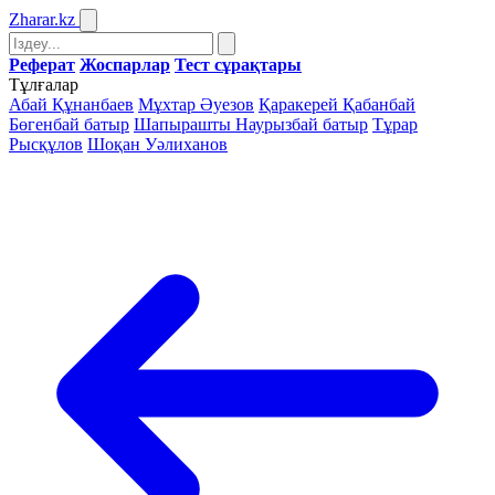
Zharar
.kz
Реферат
Жоспарлар
Тест сұрақтары
Тұлғалар
Абай Құнанбаев
Мұхтар Әуезов
Қаракерей Қабанбай
Бөгенбай батыр
Шапырашты Наурызбай батыр
Тұрар
Рысқұлов
Шоқан Уәлиханов