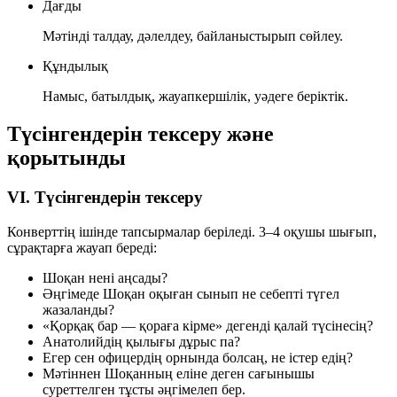
Дағды
Мәтінді талдау, дәлелдеу, байланыстырып сөйлеу.
Құндылық
Намыс, батылдық, жауапкершілік, уәдеге беріктік.
Түсінгендерін тексеру және
қорытынды
VI. Түсінгендерін тексеру
Конверттің ішінде тапсырмалар беріледі. 3–4 оқушы шығып,
сұрақтарға жауап береді:
Шоқан нені аңсады?
Әңгімеде Шоқан оқыған сынып не себепті түгел
жазаланды?
«Қорқақ бар — қораға кірме» дегенді қалай түсінесің?
Анатолийдің қылығы дұрыс па?
Егер сен офицердің орнында болсаң, не істер едің?
Мәтіннен Шоқанның еліне деген сағынышы
суреттелген тұсты әңгімелеп бер.