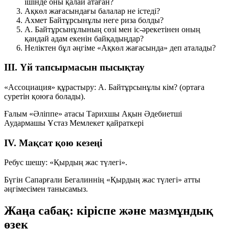
ішінде оны қалай атаған?
Ақкөл жағасындағы балалар не істеді?
Ахмет Байтұрсынұлы неге риза болды?
А. Байтұрсынұлының сөзі мен іс-әрекетінен оның
қандай адам екенін байқадыңдар?
Неліктен бұл әңгіме «Ақкөл жағасында» деп аталады?
III. Үй тапсырмасын пысықтау
«Ассоциация» құрастыру:
А. Байтұрсынұлы кім?
(ортаға
суретін қоюға болады).
Ғалым
«Әліппе» атасы
Тарихшы
Ақын
Әдебиетші
Аудармашы
Ұстаз
Мемлекет қайраткері
IV. Мақсат қою кезеңі
Ребус шешу:
«Қырдың жас түлегі»
.
Бүгін Сапарғали Бегалиннің «Қырдың жас түлегі» атты
әңгімесімен танысамыз.
Жаңа сабақ: кіріспе және мазмұндық
өзек