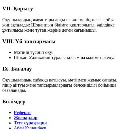
VII. Қорыту
Оқушылардың жауаптары арқылы әңгіменің негізгі ойы
жинақталады: Шоқанның білімге құштарлығы, әділдікке
ұмтылысы және туған жеріне деген сағынышы.
VIII. Үй тапсырмасы
Мәтінді түсініп оқу.
Шоқан Уәлиханов туралы қосымша мәлімет әкелу.
IX. Бағалау
Оқушылардың сабаққа қатысуы, мәтінмен жұмыс сапасы,
пікір айтуы және тапсырмалардағы белсенділігі бойынша
бағаланады.
Бөлімдер
Реферат
Жоспарлар
Тест сұрақтары
Абай Құнанбаев