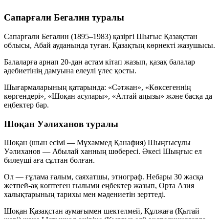
Сапарғали Бегалин туралы
Сапарғали Бегалин (1895–1983) қазіргі Шығыс Қазақстан
облысы, Абай ауданында туған. Қазақтың көрнекті жазушысы.
Балаларға арнап 20-дан астам кітап жазып, қазақ балалар
әдебиетінің дамуына елеулі үлес қосты.
Шығармаларының қатарында:
«Сәтжан»
,
«Көксегеннің
көргендері»
,
«Шоқан асулары»
,
«Алтай аңызы»
және басқа да
еңбектер бар.
Шоқан Уәлиханов туралы
Шоқан (шын есімі — Мұхаммед Қанафия) Шыңғысұлы
Уәлиханов — Абылай ханның шөбересі. Әкесі Шыңғыс ел
билеуші аға сұлтан болған.
Ол — ғұлама ғалым, саяхатшы, этнограф. Небары 30 жасқа
жетпей-ақ көптеген ғылыми еңбектер жазып, Орта Азия
халықтарының тарихы мен мәдениетін зерттеді.
Шоқан Қазақстан аумағымен шектелмей, Құлжаға (Қытай