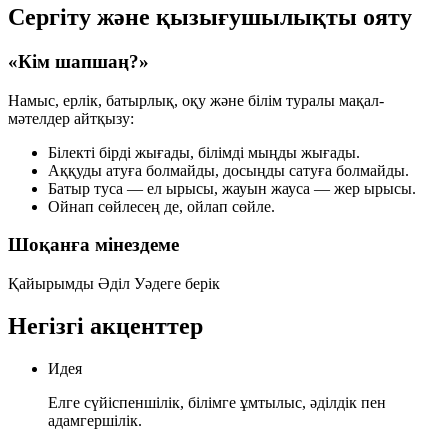
Сергіту және қызығушылықты ояту
«Кім шапшаң?»
Намыс, ерлік, батырлық, оқу және білім туралы мақал-
мәтелдер айтқызу:
Білекті бірді жығады,
білімді мыңды жығады
.
Аққуды атуға болмайды,
досыңды сатуға болмайды
.
Батыр туса — ел ырысы,
жауын жауса — жер ырысы
.
Ойнап сөйлесең де,
ойлап сөйле
.
Шоқанға мінездеме
Қайырымды
Әділ
Уәдеге берік
Негізгі акценттер
Идея
Елге сүйіспеншілік, білімге ұмтылыс, әділдік пен
адамгершілік.