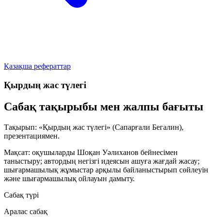
Қазақша рефераттар
Қырдың жас түлегі
Сабақ тақырыбы мен жалпы бағыты
Тақырып:
«Қырдың жас түлегі» (Сапарғали Бегалин),
презентациямен.
Мақсат:
оқушыларды Шоқан Уәлиханов бейнесімен
таныстыру; автордың негізгі идеясын ашуға жағдай жасау;
шығармашылық жұмыстар арқылы байланыстырып сөйлеуін
және шығармашылық ойлауын дамыту.
Сабақ түрі
Аралас сабақ