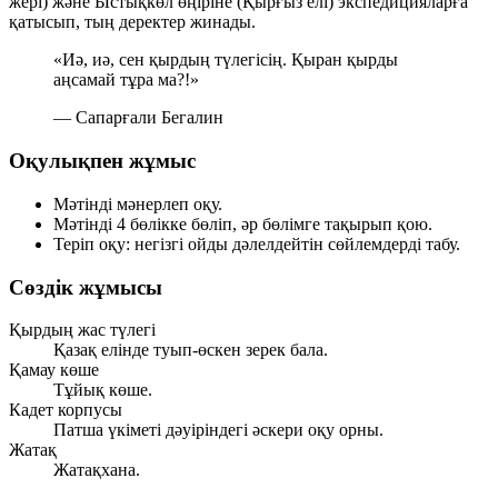
жері) және Ыстықкөл өңіріне (Қырғыз елі) экспедицияларға
қатысып, тың деректер жинады.
«Иә, иә, сен қырдың түлегісің. Қыран қырды
аңсамай тұра ма?!»
— Сапарғали Бегалин
Оқулықпен жұмыс
Мәтінді мәнерлеп оқу.
Мәтінді 4 бөлікке бөліп, әр бөлімге тақырып қою.
Теріп оқу: негізгі ойды дәлелдейтін сөйлемдерді табу.
Сөздік жұмысы
Қырдың жас түлегі
Қазақ елінде туып-өскен зерек бала.
Қамау көше
Тұйық көше.
Кадет корпусы
Патша үкіметі дәуіріндегі әскери оқу орны.
Жатақ
Жатақхана.