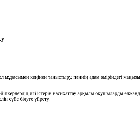
су
мол мұрасымен кеңінен таныстыру, пәннің адам өміріндегі маңызы
кейіпкерлердің игі істерін насихаттау арқылы оқушыларды елжа
ін сүйе білуге үйрету.