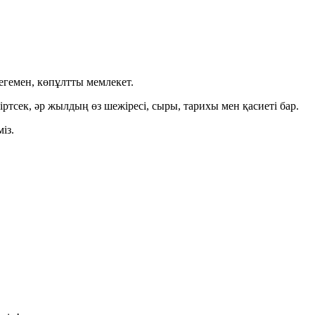
егемен, көпұлтты мемлекет.
тсек, әр жылдың өз шежіресі, сыры, тарихы мен қасиеті бар.
із.