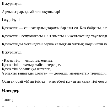
ІІ жүргізуші
Армысыздар, қымбатты оқушылар!
І жүргізуші
Қазақстан — сан ғасырлық тарихы бар азат ел. Көк байрағы, ел
Қазақстан Республикасы 1991 жылғы 16 желтоқсанда тәуелсізді
Қазақстанды мекендеген барша халықтың ұлттық мәдениетін кө
ІІ жүргізуші
«Қазақ тілі — өміріңде, өлеңде,
Қазақ тілі — тамыр жайған тереңге.
Қазақ тілі болашаққа жетелеп,
Ұрпақты танытады әлемге», — демекші, мемлекеттік тіліміздің 
Осыған орай «Мәңгілік ел – мәртебелі тіл» атты қазақ тілі мен 
Өлеңдер
1-өлең