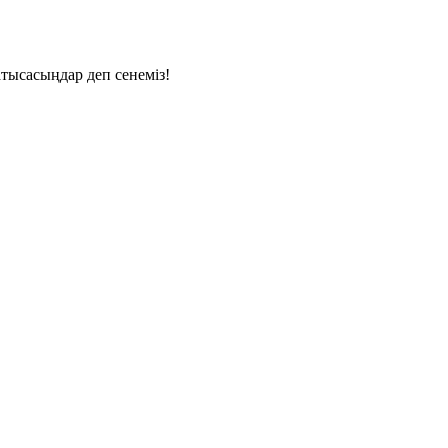
атысасыңдар деп сенеміз!