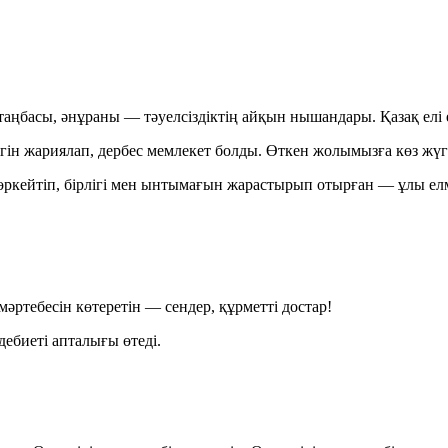
таңбасы, әнұраны — тәуелсіздіктің айқын нышандары. Қазақ елі 
гін жариялап, дербес мемлекет болды. Өткен жолымызға көз жүгір
ркейтіп, бірлігі мен ынтымағын жарастырып отырған — ұлы елм
мәртебесін көтеретін — сендер, құрметті достар!
әдебиеті апталығы өтеді.