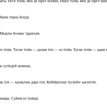
ғы. Өссе тілім, мен де бірге өсемін, Өшсе тілім, мен де бірге өш
Мәнін терең білуді.
, Мықты болмас тұрағым.
з тілім. Туған тілім — далам тілі — өз тілім, Туған тілім — адам т
қ сүтіндей ананың.
ақ тілі — қазақтың дара тілі, Кейбіреулер түсінбес қасиетін.
лымды. Сүйем өз тілімді.