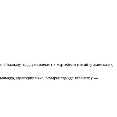
н айқындау, тілдің мемлекеттік мәртебесін нығайту және қазақ
ндылыққа, адамгершілікке, бауырмалдыққа тәрбиелеу —