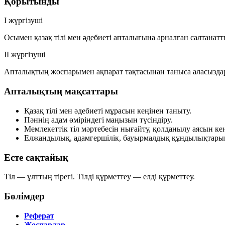
Қорытынды
І жүргізуші
Осымен қазақ тілі мен әдебиеті апталығына арналған салтанатт
ІІ жүргізуші
Апталықтың жоспарымен ақпарат тақтасынан таныса аласыздар.
Апталықтың мақсаттары
Қазақ тілі мен әдебиеті мұрасын кеңінен таныту.
Пәннің адам өміріндегі маңызын түсіндіру.
Мемлекеттік тіл мәртебесін нығайту, қолданылу аясын ке
Елжандылық, адамгершілік, бауырмалдық құндылықтарын
Есте сақтайық
Тіл — ұлттың тірегі. Тілді құрметтеу — елді құрметтеу.
Бөлімдер
Реферат
Жоспарлар