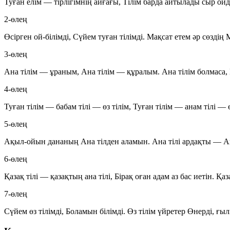
Туған елім — тірлігімнің айғағы, Тілім барда айтылады сыр ойда
2-өлең
Өсірген ой-білімді, Сүйем туған тілімді. Мақсат етем әр сөздің 
3-өлең
Ана тілім — ұраным, Ана тілім — құралым. Ана тілім болмаса
4-өлең
Туған тілім — бабам тілі — өз тілім, Туған тілім — анам тілі — ө
5-өлең
Ақыл-ойын дананың Ана тілден аламын. Ана тілі ардақты — А
6-өлең
Қазақ тілі — қазақтың ана тілі, Бірақ оған адам аз бас иетін. Қаз
7-өлең
Сүйем өз тілімді, Боламын білімді. Өз тілім үйретер Өнерді, ғы