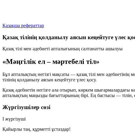
Қазақша рефераттар
Қазақ тілінің қолданылу аясын кеңейтуге үлес қо
Қазақ тілі мен әдебиеті апталығының салтанатты ашылуы
«Мәңгілік ел – мәртебелі тіл»
Бұл апталықтың негізгі мақсаты — қазақ тілі мен әдебиетінің 
тілінің қолданылу аясын кеңейтуге үлес қосу.
Қазақ әдебиетін негізге ала отырып, көркем шығармалардағы 
апталықтың маңызды бағыттарының бірі. Ең бастысы — тілін, ел
Жүргізушілер сөзі
І жүргізуші
Қайырлы таң, құрметті ұстаздар!