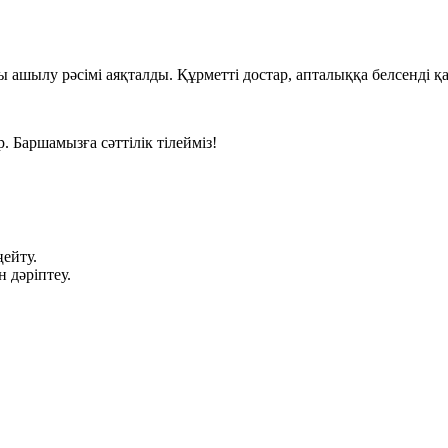
ы ашылу рәсімі аяқталды. Құрметті достар, апталыққа белсенді қ
 Баршамызға сәттілік тілейміз!
ңейту.
 дәріптеу.