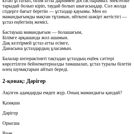
кітап ұстатып, білім атты дариямен достастырамыз. Мектепке
тарыдай болып кіріп, таудай болып шығасыңдар. Сол жолда
сіздерге бағыт беретін — ұстаздар қауымы. Мен өз
мамандығымды мақтан тұтамын, өйткені шәкірт жетістігі —
ұстаз еңбегінің жемісі.
Бастауыш мамандығым — болашағым,
Білімге әрқашанда жол ашамын.
Дақ келтірмей ұстаз атты есімге,
Данасына ұстаздардың ұласамын.
Балалар интерактивті тақтадан ұстаздың еңбек сәттері
көрсетілген бейнематериалды тамашалап, ұстаз туралы білетін
өлең шумақтарын айтып береді.
2-қонақ: Дәрігер
Ақілгек адамдарды емдеп жүр. Оның мамандығы қандай?
Қазақша
Дәрігер
Орысша
Врач