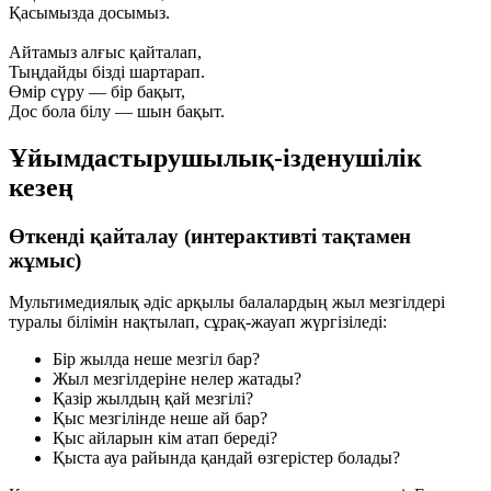
Қасымызда досымыз.
Айтамыз алғыс қайталап,
Тыңдайды бізді шартарап.
Өмір сүру — бір бақыт,
Дос бола білу — шын бақыт.
Ұйымдастырушылық-ізденушілік
кезең
Өткенді қайталау (интерактивті тақтамен
жұмыс)
Мультимедиялық әдіс арқылы балалардың жыл мезгілдері
туралы білімін нақтылап, сұрақ-жауап жүргізіледі:
Бір жылда неше мезгіл бар?
Жыл мезгілдеріне нелер жатады?
Қазір жылдың қай мезгілі?
Қыс мезгілінде неше ай бар?
Қыс айларын кім атап береді?
Қыста ауа райында қандай өзгерістер болады?