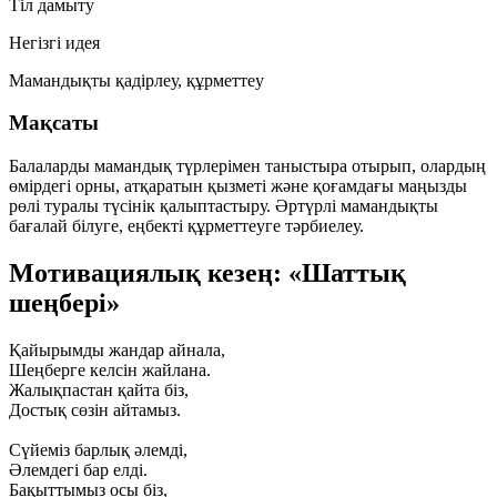
Тіл дамыту
Негізгі идея
Мамандықты қадірлеу, құрметтеу
Мақсаты
Балаларды мамандық түрлерімен таныстыра отырып, олардың
өмірдегі орны, атқаратын қызметі және қоғамдағы маңызды
рөлі туралы түсінік қалыптастыру. Әртүрлі мамандықты
бағалай білуге, еңбекті құрметтеуге тәрбиелеу.
Мотивациялық кезең: «Шаттық
шеңбері»
Қайырымды жандар айнала,
Шеңберге келсін жайлана.
Жалықпастан қайта біз,
Достық сөзін айтамыз.
Сүйеміз барлық әлемді,
Әлемдегі бар елді.
Бақыттымыз осы біз,