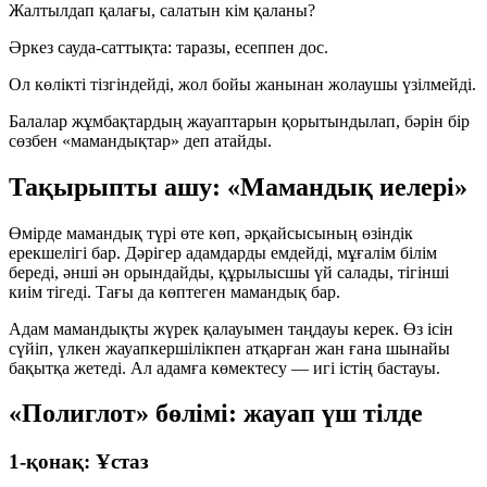
Жалтылдап қалағы, салатын кім қаланы?
Әркез сауда-саттықта: таразы, есеппен дос.
Ол көлікті тізгіндейді, жол бойы жанынан жолаушы үзілмейді.
Балалар жұмбақтардың жауаптарын қорытындылап, бәрін бір
сөзбен
«мамандықтар»
деп атайды.
Тақырыпты ашу: «Мамандық иелері»
Өмірде мамандық түрі өте көп, әрқайсысының өзіндік
ерекшелігі бар.
Дәрігер
адамдарды емдейді,
мұғалім
білім
береді,
әнші
ән орындайды,
құрылысшы
үй салады,
тігінші
киім тігеді. Тағы да көптеген мамандық бар.
Адам мамандықты
жүрек қалауымен
таңдауы керек. Өз ісін
сүйіп, үлкен жауапкершілікпен атқарған жан ғана шынайы
бақытқа жетеді. Ал адамға көмектесу — игі істің бастауы.
«Полиглот» бөлімі: жауап үш тілде
1-қонақ: Ұстаз