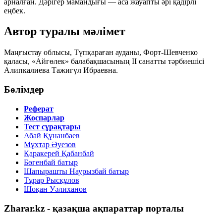
арналған. Дәрігер мамандығы — аса жауапты әрі қадірлі
еңбек.
Автор туралы мәлімет
Маңғыстау облысы, Түпқараған ауданы, Форт-Шевченко
қаласы, «Айгөлек» балабақшасының II санатты тәрбиешісі
Алипкалиева Тажигүл Ибраевна
.
Бөлімдер
Реферат
Жоспарлар
Тест сұрақтары
Абай Құнанбаев
Мұхтар Әуезов
Қаракерей Қабанбай
Бөгенбай батыр
Шапырашты Наурызбай батыр
Тұрар Рысқұлов
Шоқан Уәлиханов
Zharar.kz - қазақша ақпараттар порталы