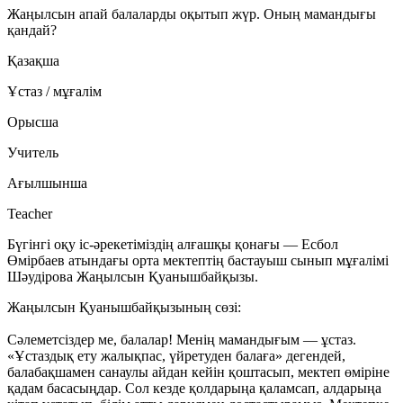
Жаңылсын апай балаларды оқытып жүр. Оның мамандығы
қандай?
Қазақша
Ұстаз / мұғалім
Орысша
Учитель
Ағылшынша
Teacher
Бүгінгі оқу іс-әрекетіміздің алғашқы қонағы — Есбол
Өмірбаев атындағы орта мектептің бастауыш сынып мұғалімі
Шәудірова Жаңылсын Қуанышбайқызы
.
Жаңылсын Қуанышбайқызының сөзі:
Сәлеметсіздер ме, балалар! Менің мамандығым — ұстаз.
«Ұстаздық ету жалықпас, үйретуден балаға» дегендей,
балабақшамен санаулы айдан кейін қоштасып, мектеп өміріне
қадам басасыңдар. Сол кезде қолдарыңа қаламсап, алдарыңа