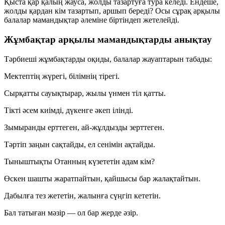
Қыста қар қалың жауса, жолды тазартуға тура келеді. Ендеше,
жолды қардан кім тазартып, аршып береді? Осы сұрақ арқылы
балалар мамандықтар әлеміне біртіндеп жетелейді.
Жұмбақтар арқылы мамандықтарды анықтау
Тәрбиеші жұмбақтарды оқиды, балалар жауаптарын табады:
Мектептің жүрегі, білімнің тірегі.
Сырқатты сауықтырар, жылы үнмен тіл қатты.
Тікті әсем киімді, дүкенге әкеп ілінді.
Зымыранды ерттеген, ай-жұлдызды зерттеген.
Тәртіп заңын сақтайды, ел сенімін ақтайды.
Тыныштықты Отанның күзететін адам кім?
Өскен шашты жаратпайтын, қайшысы бар жалақтайтын.
Дабылға тез жететін, жалынға сүңгіп кететін.
Бал татыған мәзір — ол бар жерде әзір.