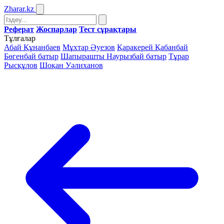
Zharar
.kz
Реферат
Жоспарлар
Тест сұрақтары
Тұлғалар
Абай Құнанбаев
Мұхтар Әуезов
Қаракерей Қабанбай
Бөгенбай батыр
Шапырашты Наурызбай батыр
Тұрар
Рысқұлов
Шоқан Уәлиханов