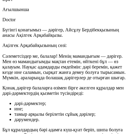
Ағылшынша
Doctor
Бүгінгі қонағымыз — дәрігер, Айсұлу Бердібекқызының
анасы
Ақілгек Арқабайқызы
.
Ақілгек Арқабайқызының сөзі:
Сәлеметсіздер ме, балалар! Менің мамандығым — дәрігер.
Мен өз мамандығымды мақтан етемін, өйткені бұл — өз
қалауым. Науқас адамдарды емдеймін: дәрі беремін, қажет
кезде ине саламын, сырқат жанға демеу болуға тырысамын.
Мүмкін, араларыңда болашақ дәрігерлер де отырған шығар.
Қонақ дәрігер балаларға өзімен бірге әкелген құралдар мен
дәрі-дәрмектердің қызметін түсіндіреді:
дәрі-дәрмектер;
ине;
тамыр арқылы берілетін сұйық дәрілер;
дәрумендер.
Бұл құралдардың бәрі адамға күш-қуат беріп, шипа болуға