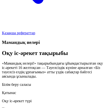
Қазақша рефераттар
Мамандық иелері
Оқу іс-әрекет тақырыбы
«Мамандық иелері!»
тақырыбындағы ұйымдастырылған оқу
іс-әрекеті
16 желтоқсан — Тәуелсіздік күніне
арналған
«Біз
тәуелсіз елдің ұрпағымыз»
атты үздік сабақтар бәйгесі
аясында ұсынылады.
Білім беру саласы
Қатынас
Оқу іс-әрекет түрі