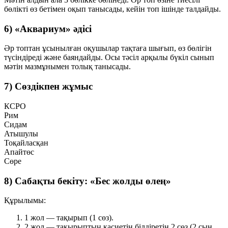
бөлікті өз бетімен оқып танысады, кейін топ ішінде талдайды.
6) «Аквариум» әдісі
Әр топтан ұсынылған оқушылар тақтаға шығып, өз бөлігін
түсіндіреді және баяндайды. Осы тәсіл арқылы бүкіл сынып
мәтін мазмұнымен толық танысады.
7) Сөздікпен жұмыс
КСРО
Рим
Сидам
Атышулы
Тоқайласқан
Апайтөс
Сөре
8) Сабақты бекіту: «Бес жолды өлең»
Құрылымы:
1 жол — тақырып (1 сөз).
2 жол — тақырыптың қасиетін білдіретін 2 сөз (2 сын