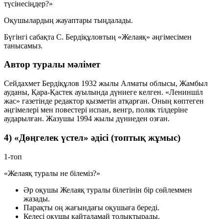
түсінесіңдер?»
Оқушылардың жауаптары тыңдалады.
Бүгінгі сабақта С. Бердіқұловтың
«Желаяқ»
әңгімесімен
танысамыз.
Автор туралы мәлімет
Сейдахмет Бердіқұлов 1932 жылы Алматы облысы, Жамбыл
ауданы, Қара-Қастек ауылында дүниеге келген. «Лениншіл
жас» газетінде редактор қызметін атқарған. Оның көптеген
әңгімелері мен повестері испан, венгр, поляк тілдеріне
аударылған. Жазушы 1994 жылы дүниеден озған.
4) «Дөңгелек үстел» әдісі (топтық жұмыс)
1-топ
«Желаяқ туралы не білеміз?»
Әр оқушы Желаяқ туралы білетінін бір сөйлеммен
жазады.
Парақты оң жағындағы оқушыға береді.
Келесі оқушы қайталамай толықтырады.