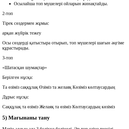
Осылайша топ мүшелері ойларын жинақтайды.
2-топ
Тірек сөздермен жұмыс
арқан
жүйрік
тежеу
Осы сөздерді қатыстыра отырып, топ мүшелері шағын әңгіме
құрастырады.
3-топ
«Шатасқан шумақтар»
Берілген нұсқа:
Та өзіміз саққұлақ Өзіміз та желаяқ Көзіміз көлтаусардың
Дұрыс нұсқа:
Саққұлақ та өзіміз Желаяқ та өзіміз Көлтаусардың көзіміз
5) Мағынаны тану
Мәтін алдын ала 3 бөлікке бөлінеді. Әр топ өзіне тиесілі