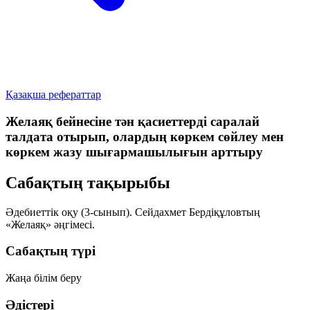
Қазақша рефераттар
Желаяқ бейнесіне тән қасиеттерді саралай
талдата отырып, олардың көркем сөйлеу мен
көркем жазу шығармашылығын арттыру
Сабақтың тақырыбы
Әдебиеттік оқу (3-сынып). Сейдахмет Бердіқұловтың
«Желаяқ»
әңгімесі.
Сабақтың түрі
Жаңа білім беру
Әдістері