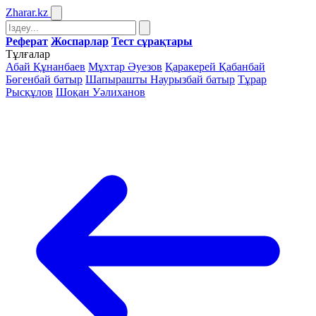
Zharar
.kz
Реферат
Жоспарлар
Тест сұрақтары
Тұлғалар
Абай Құнанбаев
Мұхтар Әуезов
Қаракерей Қабанбай
Бөгенбай батыр
Шапырашты Наурызбай батыр
Тұрар
Рысқұлов
Шоқан Уәлиханов