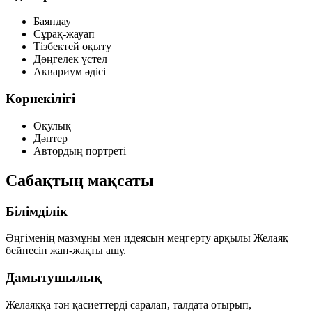
Баяндау
Сұрақ-жауап
Тізбектей оқыту
Дөңгелек үстел
Аквариум әдісі
Көрнекілігі
Оқулық
Дәптер
Автордың портреті
Сабақтың мақсаты
Білімділік
Әңгіменің мазмұны мен идеясын меңгерту арқылы
Желаяқ
бейнесін жан-жақты ашу.
Дамытушылық
Желаяққа тән қасиеттерді саралап, талдата отырып,