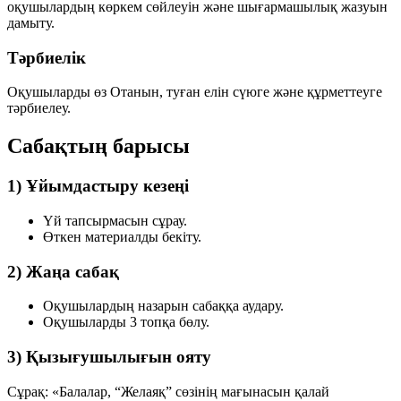
оқушылардың көркем сөйлеуін және шығармашылық жазуын
дамыту.
Тәрбиелік
Оқушыларды өз Отанын, туған елін сүюге және құрметтеуге
тәрбиелеу.
Сабақтың барысы
1) Ұйымдастыру кезеңі
Үй тапсырмасын сұрау.
Өткен материалды бекіту.
2) Жаңа сабақ
Оқушылардың назарын сабаққа аудару.
Оқушыларды 3 топқа бөлу.
3) Қызығушылығын ояту
Сұрақ:
«Балалар, “Желаяқ” сөзінің мағынасын қалай