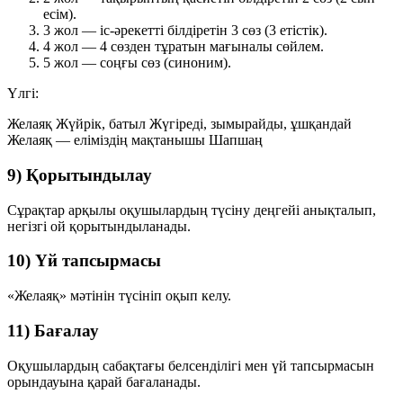
есім).
3 жол — іс-әрекетті білдіретін 3 сөз (3 етістік).
4 жол — 4 сөзден тұратын мағыналы сөйлем.
5 жол — соңғы сөз (синоним).
Үлгі:
Желаяқ Жүйрік, батыл Жүгіреді, зымырайды, ұшқандай
Желаяқ — еліміздің мақтанышы Шапшаң
9) Қорытындылау
Сұрақтар арқылы оқушылардың түсіну деңгейі анықталып,
негізгі ой қорытындыланады.
10) Үй тапсырмасы
«Желаяқ» мәтінін түсініп оқып келу.
11) Бағалау
Оқушылардың сабақтағы белсенділігі мен үй тапсырмасын
орындауына қарай бағаланады.