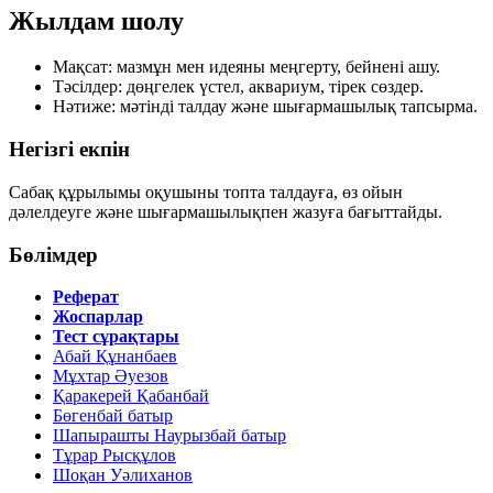
Жылдам шолу
Мақсат:
мазмұн мен идеяны меңгерту, бейнені ашу.
Тәсілдер:
дөңгелек үстел, аквариум, тірек сөздер.
Нәтиже:
мәтінді талдау және шығармашылық тапсырма.
Негізгі екпін
Сабақ құрылымы оқушыны
топта талдауға
,
өз ойын
дәлелдеуге
және
шығармашылықпен жазуға
бағыттайды.
Бөлімдер
Реферат
Жоспарлар
Тест сұрақтары
Абай Құнанбаев
Мұхтар Әуезов
Қаракерей Қабанбай
Бөгенбай батыр
Шапырашты Наурызбай батыр
Тұрар Рысқұлов
Шоқан Уәлиханов