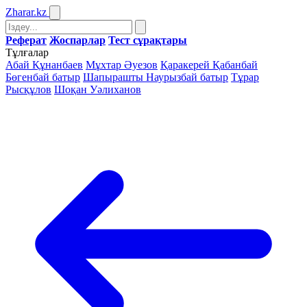
Zharar
.kz
Реферат
Жоспарлар
Тест сұрақтары
Тұлғалар
Абай Құнанбаев
Мұхтар Әуезов
Қаракерей Қабанбай
Бөгенбай батыр
Шапырашты Наурызбай батыр
Тұрар
Рысқұлов
Шоқан Уәлиханов