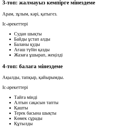
3-топ: жалмауыз кемпірге мінездеме
Арам, зұлым, кәрі, қатыгез.
Іс-әрекеттері
Судан шықты
Байды ұстап алды
Баланы қуды
Ағаш түбін қазды
Жазаға ұшырап, жеңілді
4-топ: балаға мінездеме
Ақылды, тапқыр, қайырымды.
Іс-әрекеттері
Тайға мінді
Алтын сақасын тапты
Қашты
Терек басына шықты
Көмек сұрады
Құтылды