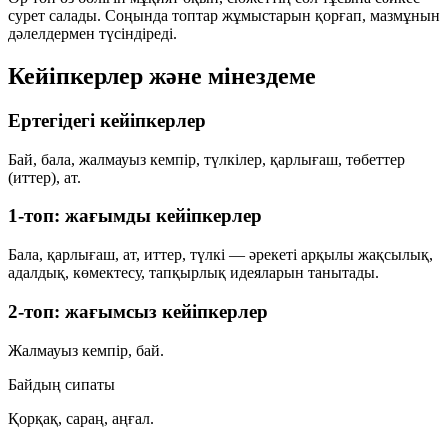
сурет салады. Соңында топтар жұмыстарын қорғап, мазмұнын
дәлелдермен түсіндіреді.
Кейіпкерлер және мінездеме
Ертегідегі кейіпкерлер
Бай, бала, жалмауыз кемпір, түлкілер, қарлығаш, төбеттер
(иттер), ат.
1-топ: жағымды кейіпкерлер
Бала, қарлығаш, ат, иттер, түлкі — әрекеті арқылы жақсылық,
адалдық, көмектесу, тапқырлық идеяларын танытады.
2-топ: жағымсыз кейіпкерлер
Жалмауыз кемпір, бай.
Байдың сипаты
Қорқақ, сараң, аңғал.