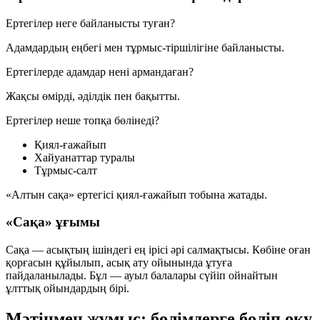
Ертегілер неге байланысты туған?
Адамдардың еңбегі мен тұрмыс-тіршілігіне байланысты.
Ертегілерде адамдар нені армандаған?
Жақсы өмірді, әділдік пен бақытты.
Ертегілер неше топқа бөлінеді?
Қиял-ғажайып
Хайуанаттар туралы
Тұрмыс-салт
«Алтын сақа»
ертегісі
қиял-ғажайып
тобына жатады.
«Сақа» ұғымы
Сақа
— асықтың ішіндегі ең ірісі әрі салмақтысы. Көбіне оған
қорғасын құйылып, асық ату ойынында ұтуға
пайдаланылады. Бұл — ауыл балалары сүйіп ойнайтын
ұлттық ойындардың бірі.
Мәтінмен жұмыс: бөлімдерге бөліп оқу