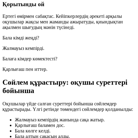
Қорытынды ой
Ертегі өмірмен сабақтас. Кейіпкерлердің әрекеті арқылы
оқушылар жақсы мен жаманды ажыратуды, қиындықтан
ақылмен шығудың мәнін түсінеді.
Бала кімді жеңді?
Жалмауыз кемпірді.
Балаға кімдер көмектесті?
Қарлығаш пен иттер.
Сөйлем құрастыру: оқушы суреттері
бойынша
Оқушылар үйде салған суреттері бойынша сөйлемдер
құрастырады. Үлгі ретінде төмендегі сөйлемдер қолданылды:
Жалмауыз кемпірдің жанында сақа жатыр.
Қарлығаш баламен дос.
Бала көлге келді.
Бала алтын сақасын алды.