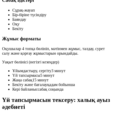
Сабақ әдістері
Сұрақ-жауап
Бір-біріне түсіндіру
Баяндау
Оқу
Бекіту
Жұмыс форматы
Оқушылар 4 топқа бөлініп, мәтінмен жұмыс, талдау, сурет
салу және қорғау жұмыстарын орындайды.
Уақыт бөлінісі (негізгі кезеңдер)
Ұйымдастыру, сергіту
3 минут
Үй тапсырмасы
5 минут
Жаңа сабақ
15 минут
Бекіту және бағалау
қадам бойынша
Кері байланыс
сабақ соңында
Үй тапсырмасын тексеру: халық ауыз
әдебиеті