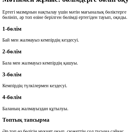
Ертегі мазмұнын нақтылау үшін мәтін мағыналық бөліктерге
бөлініп, әр топ өзіне берілген бөлімді ертегіден тауып, оқиды.
1-бөлім
Бай мен жалмауыз кемпірдің кездесуі.
2-бөлім
Бала мен жалмауыз кемпірдің қашуы.
3-бөлім
Кемпірдің түлкілермен кездесуі.
4-бөлім
Баланың жалмауыздан құтылуы.
Топтық тапсырма
Әр топ өз бөлігін мұқият оқып, сюжеттің сол тұсына сәйкес