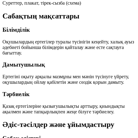
Суреттер, плакат, тірек-сызба (схема)
Сабақтың мақсаттары
Білімділік
Оқушылардың ертегілер туралы түсінігін кеңейту, халық ауыз
әдебиеті бойынша білімдерін қайталау және есте сақтауға
бағыттау.
Дамытушылық
Ертегіні оқыту арқылы мазмұны мен мәнін түсінуге үйрету,
оқушылардың ойлау қабілетін және сөздік қорын дамыту.
Тәрбиелік
Қазақ ертегілеріне қызығушылықты арттыру, қиындықты
ақылмен және тапқырлықпен жеңе білуге тәрбиелеу.
Әдіс-тәсілдер және ұйымдастыру