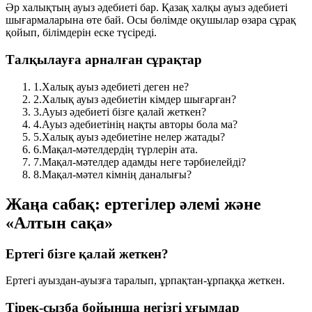
Әр халықтың ауыз әдебиеті бар. Қазақ халқы ауыз әдебиеті
шығармаларына өте бай. Осы бөлімде оқушылар өзара сұрақ
қойып, білімдерін еске түсіреді.
Талқылауға арналған сұрақтар
1.
Халық ауыз әдебиеті деген не?
2.
Халық ауыз әдебиетін кімдер шығарған?
3.
Ауыз әдебиеті бізге қалай жеткен?
4.
Ауыз әдебиетінің нақты авторы бола ма?
5.
Халық ауыз әдебиетіне нелер жатады?
6.
Мақал-мәтелдердің түрлерін ата.
7.
Мақал-мәтелдер адамды неге тәрбиелейді?
8.
Мақал-мәтел кімнің даналығы?
Жаңа сабақ: ертегілер әлемі және
«Алтын сақа»
Ертегі бізге қалай жеткен?
Ертегі ауыздан-ауызға таралып, ұрпақтан-ұрпаққа жеткен.
Тірек-сызба бойынша негізгі ұғымдар