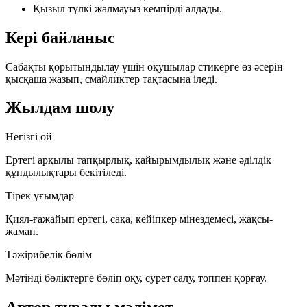
Қызыл түлкі жалмауыз кемпірді алдады.
Кері байланыс
Сабақты қорытындылау үшін оқушылар стикерге өз әсерін
қысқаша жазып, смайликтер тақтасына іледі.
Жылдам шолу
Негізгі ой
Ертегі арқылы тапқырлық, қайырымдылық және әділдік
құндылықтары бекітіледі.
Тірек ұғымдар
Қиял-ғажайып ертегі, сақа, кейіпкер мінездемесі, жақсы-
жаман.
Тәжірибелік бөлім
Мәтінді бөліктерге бөліп оқу, сурет салу, топпен қорғау.