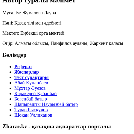
Автор туралы мәлімет
Мұғалім:
Жумалова Лаура
Пәні:
Қазақ тілі мен әдебиеті
Мектеп:
Еңбекші орта мектебі
Өңір:
Алматы облысы, Панфилов ауданы, Жаркент қаласы
Бөлімдер
Реферат
Жоспарлар
Тест сұрақтары
Абай Құнанбаев
Мұхтар Әуезов
Қаракерей Қабанбай
Бөгенбай батыр
Шапырашты Наурызбай батыр
Тұрар Рысқұлов
Шоқан Уәлиханов
Zharar.kz - қазақша ақпараттар порталы