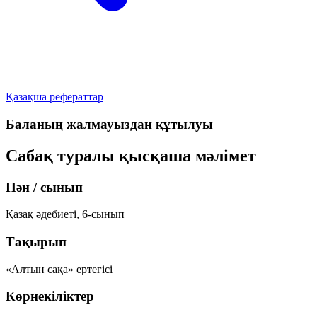
Қазақша рефераттар
Баланың жалмауыздан құтылуы
Сабақ туралы қысқаша мәлімет
Пән / сынып
Қазақ әдебиеті, 6-сынып
Тақырып
«Алтын сақа» ертегісі
Көрнекіліктер