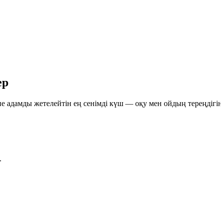
ер
не адамды жетелейтін ең сенімді күш — оқу мен ойдың тереңдігін
.