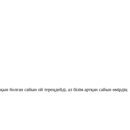
қын болған сайын ой тереңдейді, ал білім артқан сайын өмірдің