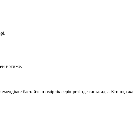
рі.
кен нәтиже.
емелдікке бастайтын өмірлік серік ретінде танытады. Кітапқа жа