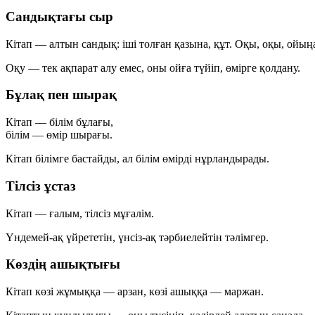
Сандықтағы сыр
Кітап — алтын сандық:
іші толған қазына, құт.
Оқы, оқы,
ойыңа
Оқу — тек ақпарат алу емес, оны ойға түйіп, өмірге қолдану.
Бұлақ пен шырақ
Кітап
— білім бұлағы,
білім
— өмір шырағы.
Кітап білімге бастайды, ал білім өмірді нұрландырады.
Тілсіз ұстаз
Кітап
— ғалым,
тілсіз мұғалім.
Үндемей-ақ үйрететін, үнсіз-ақ тәрбиелейтін тәлімгер.
Көздің ашықтығы
Кітап көзі жұмыққа — арзан,
көзі ашыққа — маржан.