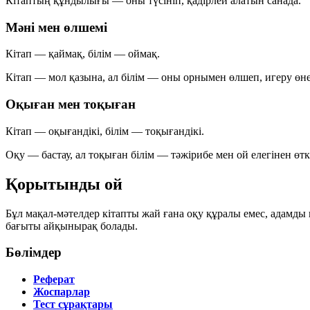
Кітаптың құндылығы — оны түсініп, қадірлей алатын санада.
Мәні мен өлшемі
Кітап
— қаймақ,
білім
— оймақ.
Кітап — мол қазына, ал білім — оны орнымен өлшеп, игеру өне
Оқыған мен тоқыған
Кітап
— оқығандікі,
білім
— тоқығандікі.
Оқу — бастау, ал тоқыған білім — тәжірибе мен ой елегінен өт
Қорытынды ой
Бұл мақал-мәтелдер кітапты жай ғана оқу құралы емес, адамды к
бағыты айқынырақ болады.
Бөлімдер
Реферат
Жоспарлар
Тест сұрақтары