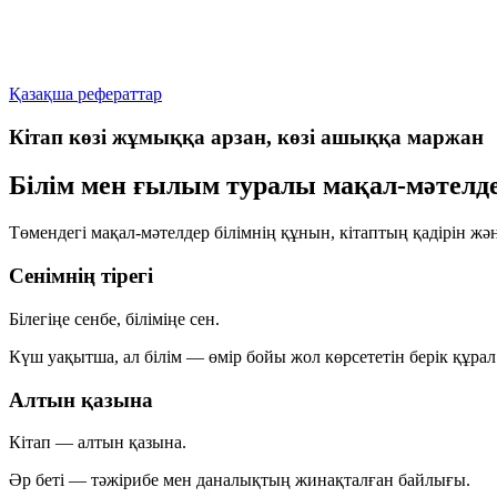
Қазақша рефераттар
Кітап көзі жұмыққа арзан, көзі ашыққа маржан
Білім мен ғылым туралы мақал-мәтелд
Төмендегі мақал-мәтелдер білімнің құнын, кітаптың қадірін жә
Сенімнің тірегі
Білегіңе сенбе,
біліміңе сен.
Күш уақытша, ал білім — өмір бойы жол көрсететін берік құрал
Алтын қазына
Кітап
—
алтын қазына.
Әр беті — тәжірибе мен даналықтың жинақталған байлығы.