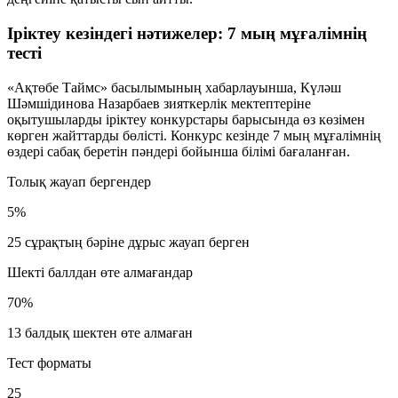
Іріктеу кезіндегі нәтижелер: 7 мың мұғалімнің
тесті
«Ақтөбе Таймс» басылымының хабарлауынша, Күләш
Шәмшідинова Назарбаев зияткерлік мектептеріне
оқытушыларды іріктеу конкурстары барысында өз көзімен
көрген жайттарды бөлісті. Конкурс кезінде
7 мың
мұғалімнің
өздері сабақ беретін пәндері бойынша білімі бағаланған.
Толық жауап бергендер
5%
25 сұрақтың бәріне дұрыс жауап берген
Шекті баллдан өте алмағандар
70%
13 балдық шектен өте алмаған
Тест форматы
25