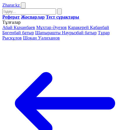
Zharar
.kz
Реферат
Жоспарлар
Тест сұрақтары
Тұлғалар
Абай Құнанбаев
Мұхтар Әуезов
Қаракерей Қабанбай
Бөгенбай батыр
Шапырашты Наурызбай батыр
Тұрар
Рысқұлов
Шоқан Уәлиханов