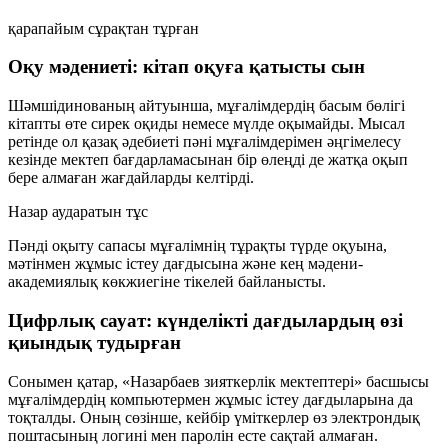
қарапайым сұрақтан тұрған
Оқу мәдениеті: кітап оқуға қатысты сын
Шәмшідинованың айтуынша, мұғалімдердің басым бөлігі
кітапты өте сирек оқиды немесе мүлде оқымайды. Мысал
ретінде ол қазақ әдебиеті пәні мұғалімдерімен әңгімелесу
кезінде мектеп бағдарламасынан бір өлеңді де жатқа оқып
бере алмаған жағдайларды келтірді.
Назар аударатын тұс
Пәнді оқыту сапасы мұғалімнің тұрақты түрде оқуына,
мәтінмен жұмыс істеу дағдысына және кең мәдени-
академиялық көкжиегіне тікелей байланысты.
Цифрлық сауат: күнделікті дағдылардың өзі
қиындық тудырған
Сонымен қатар, «Назарбаев зияткерлік мектептері» басшысы
мұғалімдердің компьютермен жұмыс істеу дағдыларына да
тоқталды. Оның сөзінше, кейбір үміткерлер өз электрондық
поштасының логині мен паролін есте сақтай алмаған.