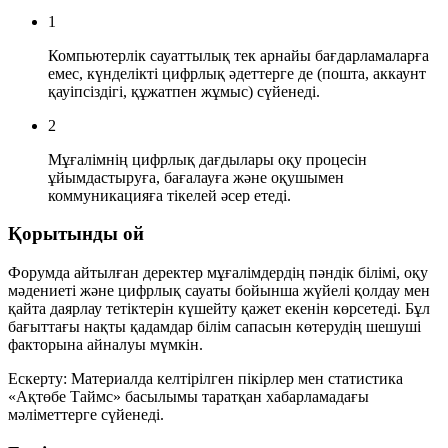
1
Компьютерлік сауаттылық тек арнайы бағдарламаларға
емес, күнделікті цифрлық әдеттерге де (пошта, аккаунт
қауіпсіздігі, құжатпен жұмыс) сүйенеді.
2
Мұғалімнің цифрлық дағдылары оқу процесін
ұйымдастыруға, бағалауға және оқушымен
коммуникацияға тікелей әсер етеді.
Қорытынды ой
Форумда айтылған деректер мұғалімдердің пәндік білімі, оқу
мәдениеті және цифрлық сауаты бойынша жүйелі қолдау мен
қайта даярлау тетіктерін күшейту қажет екенін көрсетеді. Бұл
бағыттағы нақты қадамдар білім сапасын көтерудің шешуші
факторына айналуы мүмкін.
Ескерту: Материалда келтірілген пікірлер мен статистика
«Ақтөбе Таймс» басылымы таратқан хабарламадағы
мәліметтерге сүйенеді.