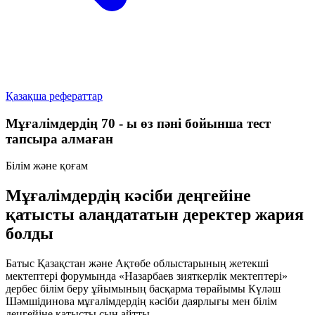
Қазақша рефераттар
Мұғалімдердің 70 - ы өз пәні бойынша тест
тапсыра алмаған
Білім және қоғам
Мұғалімдердің кәсіби деңгейіне
қатысты алаңдататын деректер жария
болды
Батыс Қазақстан және Ақтөбе облыстарының жетекші
мектептері форумында «Назарбаев зияткерлік мектептері»
дербес білім беру ұйымының басқарма төрайымы Күләш
Шәмшідинова мұғалімдердің кәсіби даярлығы мен білім
деңгейіне қатысты сын айтты.