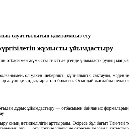
ялық сауаттылығын қамтамасыз ету
 жүргізілетін жұмысты ұйымдастыру
 үшін отбасымен жұмысты тиісті деңгейде ұйымдастырудың маңы
ғанымен, ол үлкен шеберлікті, құпиялықты сақтауды, мәдениеттіл
іп, әр алуан қиындықтарға тап боласыз. Осындай жағдайда педа
тұрғыдан дұрыс ұйымдастыру — отбасымен байланыс формаларын 
ау.
ыру оның нәтижелілігін арттырады. Әсіресе бұл бағыт Тәй-тәй 
ттарының бірі — оқу-тәрбие үдерісіне отбасын белсенді қатыстыр