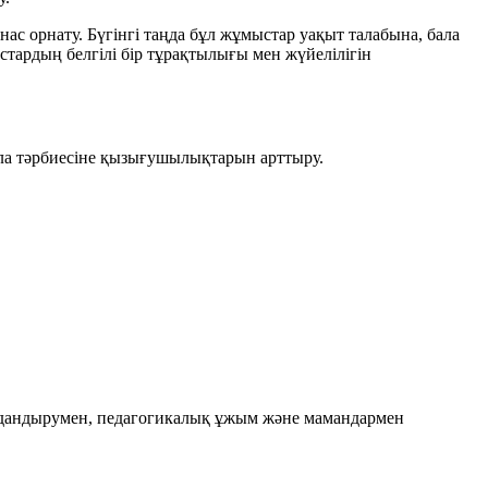
с орнату. Бүгінгі таңда бұл жұмыстар уақыт талабына, бала
стардың белгілі бір тұрақтылығы мен жүйелілігін
ала тәрбиесіне қызығушылықтарын арттыру.
ыздандырумен, педагогикалық ұжым және мамандармен