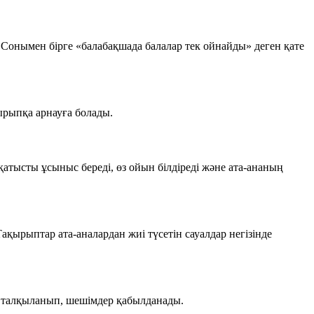
 Сонымен бірге «балабақшада балалар тек ойнайды» деген қате
ырыпқа арнауға болады.
қатысты ұсыныс береді, өз ойын білдіреді және ата-ананың
Тақырыптар ата-аналардан жиі түсетін сауалдар негізінде
ері талқыланып, шешімдер қабылданады.