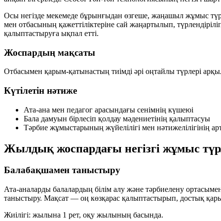
Осы негізде мекемеде бұрынғыдан өзгеше, жаңашыл жұмыс түрл
мен отбасының қажеттіліктеріне сай жаңартылып, түрлендірілі
қалыптастыруға ықпал етті.
Жоспардың мақсаты
Отбасымен қарым-қатынастың тиімді әрі оңтайлы түрлері арқ
Күтілетін нәтиже
Ата-ана мен педагог арасындағы сенімнің күшеюі
Бала дамуын бірлесіп қолдау мәдениетінің қалыптасуы
Тәрбие жұмыстарының жүйелілігі мен нәтижелілігінің ар
Жылдық жоспардағы негізгі жұмыс түр
Балабақшамен таныстыру
Ата-аналарды балалардың білім алу және тәрбиелену ортасыме
таныстыру. Мақсат — оң көзқарас қалыптастырып, достық қары
Жиілігі: жылына 1 рет, оқу жылының басында.