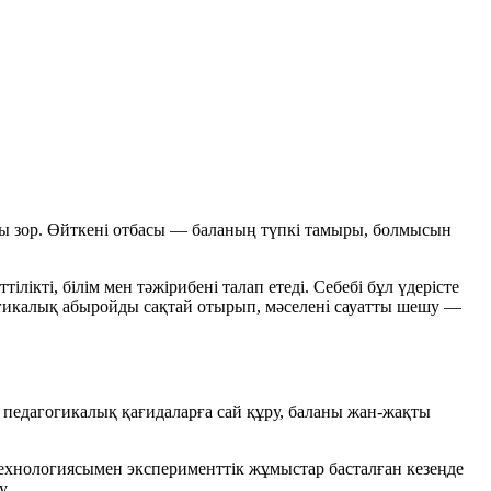
зы зор. Өйткені отбасы — баланың түпкі тамыры, болмысын
ікті, білім мен тәжірибені талап етеді. Себебі бұл үдерісте
гогикалық абыройды сақтай отырып, мәселені сауатты шешу —
педагогикалық қағидаларға сай құру, баланы жан-жақты
технологиясымен эксперименттік жұмыстар басталған кезеңде
у.