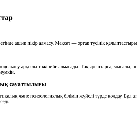
ттар
егінде ашық пікір алмасу. Мақсат — ортақ түсінік қалыптастырып
модельдеу арқылы тәжірибе алмасады. Тақырыптарға, мысалы, ан
мүмкін.
лық сауаттылығы
алық және психологиялық білімін жүйелі түрде қолдау. Бұл ата-
седі.