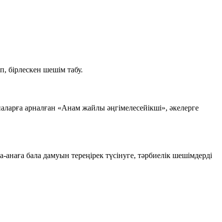
, бірлескен шешім табу.
аларға арналған «Анам жайлы әңгімелесейікші», әкелерге
анаға бала дамуын тереңірек түсінуге, тәрбиелік шешімдерді