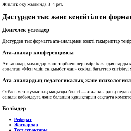
Жиілігі: оқу жылында 3–4 рет.
Дәстүрден тыс және кеңейтілген форма
Дөңгелек үстелдер
Дәстүрден тыс форматта ата-аналармен өзекті тақырыптар төңір
Ата-аналар конференциясы
Ата-аналар, мамандар және тәрбиешілер өмірлік жағдаяттарды 
арналған «Мен үшін ең қымбат жан» секілді бағыттар енгізілуі 
Ата-аналардың педагогикалық және психология
Отбасымен жұмыстың маңызды бөлігі — ата-аналардың педагогик
саналы қабылдауға және баланың құқықтарын сақтауға көмекте
Бөлімдер
Реферат
Жоспарлар
Тест сұрақтары