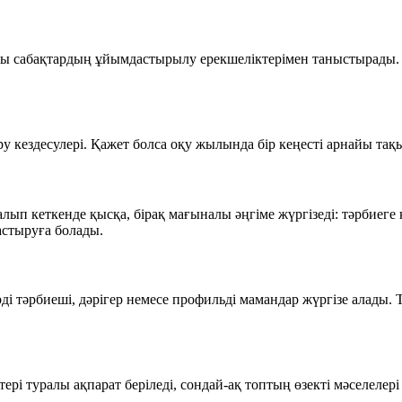
тағы сабақтардың ұйымдастырылу ерекшеліктерімен таныстырады.
ру кездесулері. Қажет болса оқу жылында бір кеңесті арнайы тақ
лып кеткенде қысқа, бірақ мағыналы әңгіме жүргізеді: тәрбиеге 
астыруға болады.
рді тәрбиеші, дәрігер немесе профильді мамандар жүргізе алады. 
ктері туралы ақпарат беріледі, сондай-ақ топтың өзекті мәселел