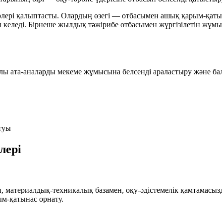
ері қалыптасты. Олардың өзегі — отбасымен ашық қарым-қатына
п келеді. Бірнеше жылдық тәжірибе отбасымен жүргізілетін жұмы
ылы ата-аналарды мекеме жұмысына белсенді араластыру және б
туы
лері
н, материалдық-техникалық базамен, оқу-әдістемелік қамтамас
м-қатынас орнату.