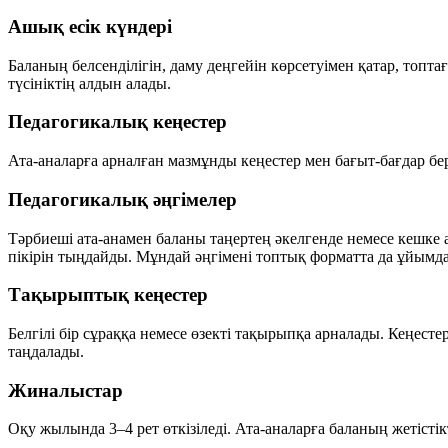
Ашық есік күндері
Баланың белсенділігін, даму деңгейін көрсетуімен қатар, топ
түсініктің алдын алады.
Педагогикалық кеңестер
Ата-аналарға арналған мазмұнды кеңестер мен бағыт-бағдар бе
Педагогикалық әңгімелер
Тәрбиеші ата-анамен баланы таңертең әкелгенде немесе кешке а
пікірін тыңдайды. Мұндай әңгімені топтық форматта да ұйымд
Тақырыптық кеңестер
Белгілі бір сұраққа немесе өзекті тақырыпқа арналады. Кеңесте
таңдалады.
Жиналыстар
Оқу жылында 3–4 рет өткізіледі. Ата-аналарға баланың жетісті