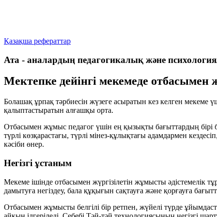
Қазақша рефераттар
Ата - аналардың педагогикалық және психологи
Мектепке дейінгі мекемеде отбасымен
Болашақ ұрпақ тәрбиесін жүзеге асыратын кез келген мекеме
қалыптастыратын алғашқы орта.
Отбасымен жұмыс педагог үшін ең қызықты бағыттардың бірі бол
түрлі көзқарастағы, түрлі мінез-құлықтағы адамдармен кездес
кәсіби өнер.
Негізгі ұстаным
Мекеме ішінде отбасымен жүргізілетін жұмысты әдістемелік 
дамытуға негіздеу, бала құқығын сақтауға және қорғауға бағытт
Отбасымен жұмысты белгілі бір ретпен, жүйелі түрде ұйымдаст
айқын ілгеріледі. Себебі Тәй-тәй технологиясының негізгі шар