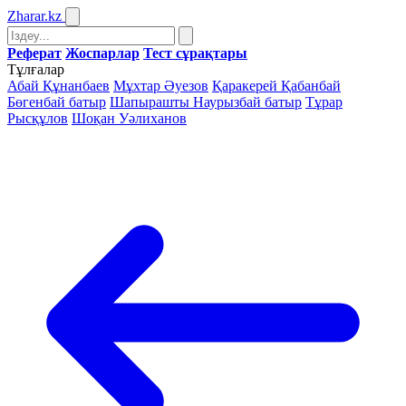
Zharar
.kz
Реферат
Жоспарлар
Тест сұрақтары
Тұлғалар
Абай Құнанбаев
Мұхтар Әуезов
Қаракерей Қабанбай
Бөгенбай батыр
Шапырашты Наурызбай батыр
Тұрар
Рысқұлов
Шоқан Уәлиханов