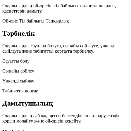
Оқушылардың ой-өрісін, тіл байлығын және тапқырлық
қасиеттерін дамыту.
Ой-өріс
Тіл байлығы
Тапқырлық
Тәрбиелік
Оқушыларды сауатты болуға, сыпайы сөйлеуге, үлкенді
сыйлауға және табиғатты қорғауға тәрбиелеу.
Сауатты болу
Сыпайы сөйлеу
Үлкенді сыйлау
Табиғатты қорғау
Дамытушылық
Оқушылардың сабаққа деген белсенділігін арттыру, сөздік
қорын молайту және ой-өрісін кеңейту.