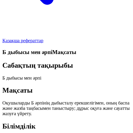
Қазақша рефераттар
Б дыбысы мен әрпіМақсаты
Сабақтың тақырыбы
Б
дыбысы мен әрпі
Мақсаты
Оқушыларды
Б
әрпінің дыбысталу ерекшелігімен, оның баспа
және жазба таңбасымен таныстыру; дұрыс оқуға және сауатты
жазуға үйрету.
Білімділік