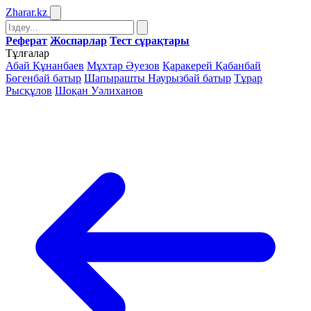
Zharar
.kz
Реферат
Жоспарлар
Тест сұрақтары
Тұлғалар
Абай Құнанбаев
Мұхтар Әуезов
Қаракерей Қабанбай
Бөгенбай батыр
Шапырашты Наурызбай батыр
Тұрар
Рысқұлов
Шоқан Уәлиханов