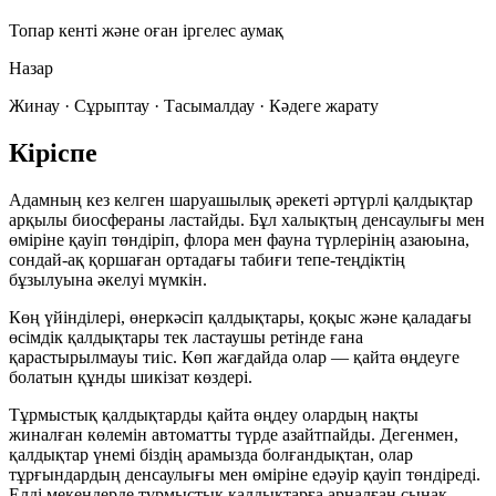
Топар кенті және оған іргелес аумақ
Назар
Жинау · Сұрыптау · Тасымалдау · Кәдеге жарату
Кіріспе
Адамның кез келген шаруашылық әрекеті әртүрлі қалдықтар
арқылы биосфераны ластайды. Бұл халықтың денсаулығы мен
өміріне қауіп төндіріп, флора мен фауна түрлерінің азаюына,
сондай-ақ қоршаған ортадағы табиғи тепе-теңдіктің
бұзылуына әкелуі мүмкін.
Көң үйінділері, өнеркәсіп қалдықтары, қоқыс және қаладағы
өсімдік қалдықтары тек ластаушы ретінде ғана
қарастырылмауы тиіс. Көп жағдайда олар — қайта өңдеуге
болатын
құнды шикізат көздері
.
Тұрмыстық қалдықтарды қайта өңдеу олардың нақты
жиналған көлемін автоматты түрде азайтпайды. Дегенмен,
қалдықтар үнемі біздің арамызда болғандықтан, олар
тұрғындардың денсаулығы мен өміріне едәуір қауіп төндіреді.
Елді мекендерде тұрмыстық қалдықтарға арналған сынақ