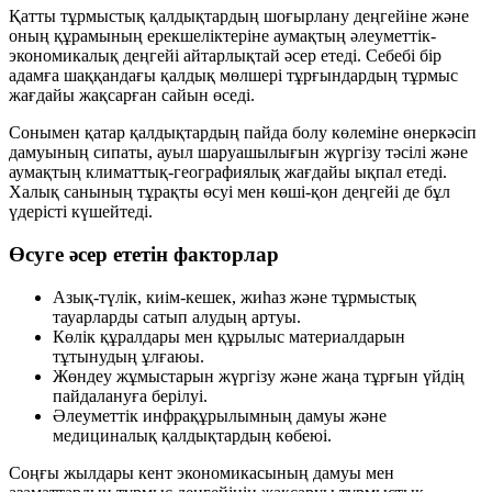
Қатты тұрмыстық қалдықтардың шоғырлану деңгейіне және
оның құрамының ерекшеліктеріне аумақтың әлеуметтік-
экономикалық деңгейі айтарлықтай әсер етеді. Себебі бір
адамға шаққандағы қалдық мөлшері тұрғындардың тұрмыс
жағдайы жақсарған сайын өседі.
Сонымен қатар қалдықтардың пайда болу көлеміне өнеркәсіп
дамуының сипаты, ауыл шаруашылығын жүргізу тәсілі және
аумақтың климаттық-географиялық жағдайы ықпал етеді.
Халық санының тұрақты өсуі мен көші-қон деңгейі де бұл
үдерісті күшейтеді.
Өсуге әсер ететін факторлар
Азық-түлік, киім-кешек, жиһаз және тұрмыстық
тауарларды сатып алудың артуы.
Көлік құралдары мен құрылыс материалдарын
тұтынудың ұлғаюы.
Жөндеу жұмыстарын жүргізу және жаңа тұрғын үйдің
пайдалануға берілуі.
Әлеуметтік инфрақұрылымның дамуы және
медициналық қалдықтардың көбеюі.
Соңғы жылдары кент экономикасының дамуы мен