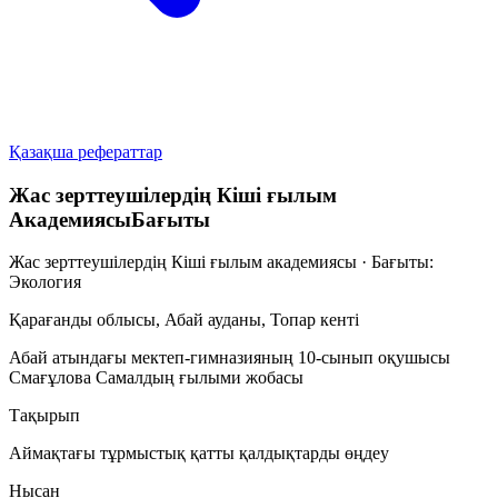
Қазақша рефераттар
Жас зерттеушілердің Кіші ғылым
АкадемиясыБағыты
Жас зерттеушілердің Кіші ғылым академиясы · Бағыты:
Экология
Қарағанды облысы, Абай ауданы, Топар кенті
Абай атындағы мектеп-гимназияның 10-сынып оқушысы
Смағұлова Самалдың ғылыми жобасы
Тақырып
Аймақтағы тұрмыстық қатты қалдықтарды өңдеу
Нысан