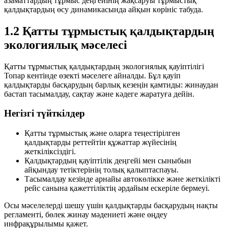
азаматтардың тұрмыс деңгейінің жақсаруы тұрмыстық
қалдықтардың өсу динамикасында айқын көрініс табуда.
1.2 Қатты тұрмыстық қалдықтардың
экологиялық мәселесі
Қатты тұрмыстық қалдықтардың экологиялық қауіптілігі
Топар кентінде өзекті мәселеге айналды. Бұл қауіп
қалдықтарды басқарудың барлық кезеңін қамтиды: жинаудан
бастап тасымалдау, сақтау және кәдеге жаратуға дейін.
Негізгі түйткілдер
Қатты тұрмыстық және оларға теңестірілген
қалдықтарды реттейтін құжаттар жүйесінің
жеткіліксіздігі.
Қалдықтардың қауіптілік деңгейі мен сыныбын
айқындау тетіктерінің толық қалыптаспауы.
Тасымалдау кезінде арнайы автокөлікке және жеткілікті
рейс санына қажеттіліктің әрдайым ескеріле бермеуі.
Осы мәселелерді шешу үшін қалдықтарды басқарудың нақты
регламенті, бөлек жинау мәдениеті және өңдеу
инфрақұрылымы қажет.