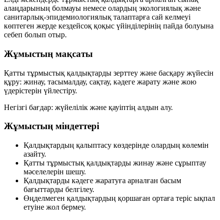
алаңдарының болмауы немесе олардың экологиялық және
санитарлық-эпидемиологиялық талаптарға сай келмеуі
көптеген жерде
кездейсоқ қоқыс үйінділерінің
пайда болуына
себеп болып отыр.
Жұмыстың мақсаты
Қатты тұрмыстық қалдықтарды зерттеу және басқару жүйесін
құру: жинау, тасымалдау, сақтау, кәдеге жарату және жою
үдерістерін үйлестіру.
Негізгі бағдар:
жүйелілік
және
қауіптің алдын алу
.
Жұмыстың міндеттері
Қалдықтардың қалыптасу көздерінде олардың көлемін
азайту.
Қатты тұрмыстық қалдықтарды жинау және сұрыптау
мәселелерін шешу.
Қалдықтарды кәдеге жаратуға арналған басым
бағыттарды белгілеу.
Өңделмеген қалдықтардың қоршаған ортаға теріс ықпал
етуіне жол бермеу.