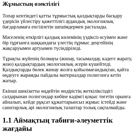
Жұмыстың өзектілігі
Топар кентіндегі қатты тұрмыстық қалдықтарды басқару
үдерісін үйлестіру қажеттілігі аудандық экологиялық
бағдарламаға енгізілетін шешімдермен расталады.
Мәселенің өткірлігі қалдық көлемінің үздіксіз өсуімен және
бір тұрғынға шаққандағы үлестің тұрмыс деңгейінің
жақсаруымен артуымен түсіндіріледі.
Тұрақты жүйенің болмауы (жинау, тасымалдау, кәдеге жарату,
жою) қалдықтардың экологиялық әсерін күшейтеді.
Қалдықтарды бөлек жинау жолға қойылмағандықтан, қайта
өңдеуге жарамды пайдалы материалдар полигонға кетіп
жатыр.
Екінші шикізатты өңдейтін өндірістің жеткіліксіздігі
салдарынан полигондар көбіне кәдімгі қоқыс төгетін орынға
айналып, кейде рұқсат құжаттарынсыз жұмыс істейді және
санитарлық әрі экологиялық талаптар толық сақталмайды.
1.1 Аймақтың табиғи-әлеуметтік
жағдайы