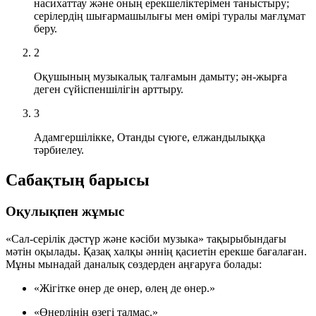
насихаттау және оның ерекшеліктерімен таныстыру;
серілердің шығармашылығы мен өмірі туралы мағлұмат
беру.
2
Оқушының музыкалық талғамын дамыту; ән-жырға
деген сүйіспеншілігін арттыру.
3
Адамгершілікке, Отанды сүюге, елжандылыққа
тәрбиелеу.
Сабақтың барысы
Оқулықпен жұмыс
«Сал-серілік дәстүр және кәсіби музыка» тақырыбындағы
мәтін оқылады. Қазақ халқы әннің қасиетін ерекше бағалаған.
Мұны мынадай даналық сөздерден аңғаруға болады:
«Жігітке өнер де өнер, өлең де өнер.»
«Өнерлінің өзегі талмас.»