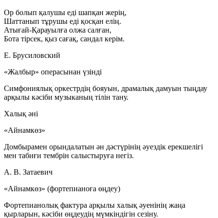
Ор болып қалушы еді шапқан жерің,
Шаттанып тұрушы еді қосқан елің.
Атығай-Қарауылға олжа салған,
Бота тірсек, қыз сағақ, сандал керім.
Е. Брусиловский
«Жалбыр» операсынан үзінді
Симфониялық оркестрдің бояуын, драмалық дамуын тыңдау
арқылы кәсіби музыканың тілін тану.
Халық әні
«Айнамкөз»
Домбырамен орындалатын ән дәстүрінің әуездік ерекшелігі
мен табиғи тембрін салыстыруға негіз.
А. В. Затаевич
«Айнамкөз» (фортепианоға өңдеу)
Фортепианолық фактура арқылы халық әуенінің жаңа
қырларын, кәсіби өңдеудің мүмкіндігін сезіну.