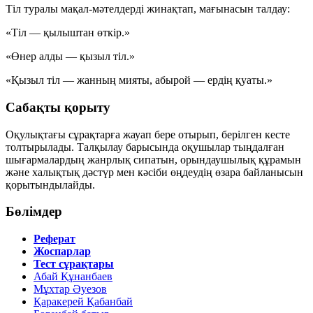
Тіл туралы мақал-мәтелдерді жинақтап, мағынасын талдау:
«Тіл — қылыштан өткір.»
«Өнер алды — қызыл тіл.»
«Қызыл тіл — жанның мияты, абырой — ердің қуаты.»
Сабақты қорыту
Оқулықтағы сұрақтарға жауап бере отырып, берілген кесте
толтырылады. Талқылау барысында оқушылар тыңдалған
шығармалардың жанрлық сипатын, орындаушылық құрамын
және халықтық дәстүр мен кәсіби өңдеудің өзара байланысын
қорытындылайды.
Бөлімдер
Реферат
Жоспарлар
Тест сұрақтары
Абай Құнанбаев
Мұхтар Әуезов
Қаракерей Қабанбай