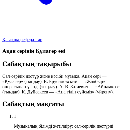
Қазақша рефераттар
Ақан серінің Құлагер әні
Сабақтың тақырыбы
Сал-серілік дәстүр және кәсіби музыка. Ақан сері —
«Құлагер»
(тыңдау). Е. Брусиловский —
«Жалбыр»
операсынан үзінді (тыңдау). А. В. Затаевич —
«Айнамкөз»
(тыңдау). К. Дүйсекеев —
«Ана тілін сүйеміз»
(үйрену).
Сабақтың мақсаты
1
Музыкалық білімді жетілдіру; сал-серілік дәстүрді