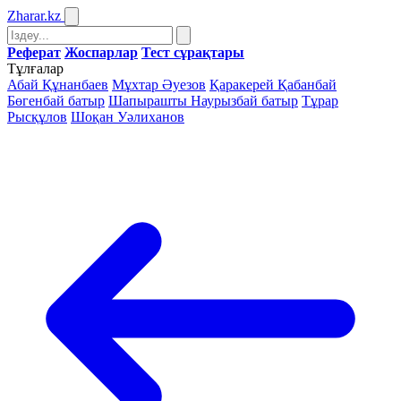
Zharar
.kz
Реферат
Жоспарлар
Тест сұрақтары
Тұлғалар
Абай Құнанбаев
Мұхтар Әуезов
Қаракерей Қабанбай
Бөгенбай батыр
Шапырашты Наурызбай батыр
Тұрар
Рысқұлов
Шоқан Уәлиханов