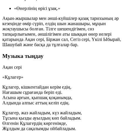
«Өнерлінің өрісі ұзақ.»
Ақын-жыршылар мен әнші-күйшілер қазақ тарихының әр
кезеңінде өмір сүріп, елдің шын жанашыры, мұңын
жоқтаушысы болған. Тілге шешендігімен, сөз
тапқырлығымен, әншілігімен аты шыққан өнер иелері
қатарында
Ақан сері, Біржан сал, Сегіз сері, Үкілі Ыбырай,
Шашубай
және басқа да тұлғалар бар.
Музыка тыңдау
Ақан сері
«Құлагер»
Құлагер, кішкентайдан керім едің,
Нағашым сұрағанда беріп еді.
Асына арғын, қыпшақ қоқанымда,
Алдында алпыс аттың келіп едің.
Құлагер, жаз жайладым, күз жайладым,
Тұсына қызды ауылдың көп байладым.
Өлгенін Құлагердің көргенімде,
Жұлдым да сақалымды ойбайладым.