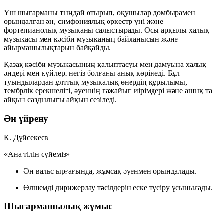
Үш шығарманы тыңдай отырып, оқушылар
домбырамен
орындалған ән
,
симфониялық оркестр үні
және
фортепианолық музыканы
салыстырады. Осы арқылы халық
музыкасы мен кәсіби музыканың байланысын және
айырмашылықтарын байқайды.
Қазақ кәсіби музыкасының қалыптасуы мен дамуына халық
әндері мен күйлері негіз болғаны анық көрінеді. Бұл
туындылардан ұлттық музыкалық өнердің құрылымы,
тембрлік ерекшелігі, әуеннің ғажайып иірімдері және ашық та
айқын саздылығы айқын сезіледі.
Ән үйрену
К. Дүйсекеев
«Ана тілін сүйеміз»
Ән вальс ырғағында, жұмсақ әуенмен орындалады.
Өлшемді дирижерлау тәсілдерін еске түсіру ұсынылады.
Шығармашылық жұмыс