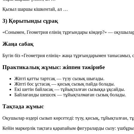
Қызыл шаршы
кішкентай, ал …
3) Қорытынды сұрақ
«Сонымен, Геометрия елінің тұрғындары кімдер?» — оқушыла
Жаңа сабақ
Бүгін біз «Геометрия елінің» жаңа тұрғындарымен танысамыз,
Практикалық жұмыс: жіппен тәжірибе
Жіпті қатты тартсақ —
түзу сызық
шығады.
Жіпті бос ұстасақ —
қисық сызық
пайда болады.
Екі шетін байласақ —
тұйықталған сызыққа
ұқсайды.
Байлағанды шешсек —
тұйықталмаған сызық
болады.
Тақтада жұмыс
Оқушылар өздері сызып көрсетеді:
түзу, қисық, тұйықталған, 
Кейін маркерлік тақтаға қарапайым фигураларды сызу:
үшбұрыш