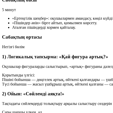
5 минут
«Ертеңгілік шеңбер»: оқушылармен амандасу, көңіл күйді 
«Пішіндер әнін» бірге айтып, қимылмен көрсету.
Аталған пішіндерді хормен қайталау.
Сабақтың ортасы
Негізгі бөлім
1) Логикалық тапсырма: «Қай фигура артық?»
Оқушылар фигураларды салыстырып, «артық» фигураны дәлелд
Қорытынды үлгісі:
Пішіні бойынша —
дөңгелек
артық, өйткені қалғандары — үш
Түсі бойынша —
жасыл үшбұрыш
артық, өйткені қалғаны — са
2) Ойын: «Сөйлемді аяқта!»
Тақтадағы сөйлемдерді толықтыру арқылы салыстыру сөздерін б
Сары шаршы
үлкен, ал …