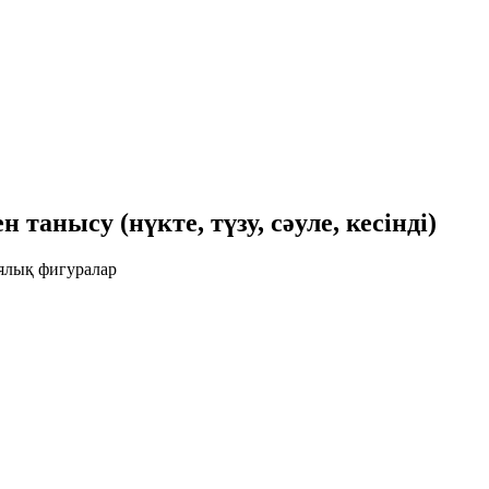
анысу (нүкте, түзу, сәуле, кесінді)
иялық фигуралар