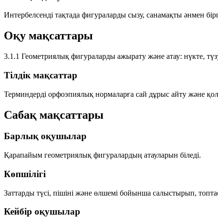
Интербелсенді тақтада фигураларды сызу, санамақты әнмен бір
Оқу мақсаттары
3.1.1
Геометриялық фигураларды ажырату және атау:
нүкте, тү
Тілдік мақсаттар
Терминдерді орфоэпиялық нормаларға сай дұрыс айту және қо
Сабақ мақсаттары
Барлық оқушылар
Қарапайым геометриялық фигуралардың атауларын біледі.
Көпшілігі
Заттарды түсі, пішіні және өлшемі бойынша салыстырып, топт
Кейбір оқушылар