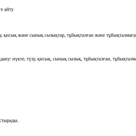
ге айту
зу, қисық және сынық сызықтар, тұйықталған және тұйықталмаған
лдану:
нүкте, түзу, қисық, сынық сызық, тұйықталған, тұйықталма
астырады.