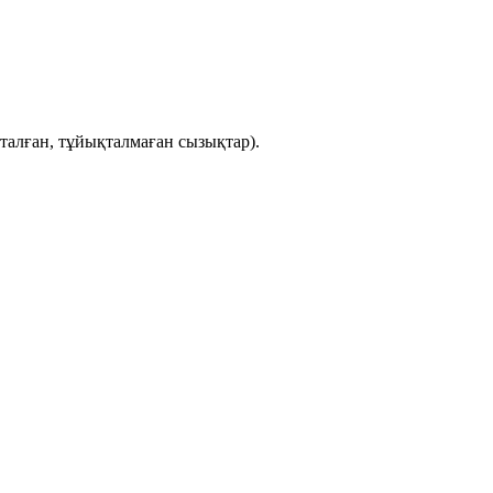
талған, тұйықталмаған сызықтар).