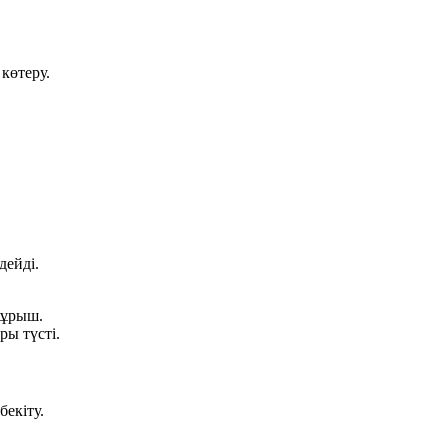
көтеру.
ейді.
бұрыш.
ры түсті.
екіту.