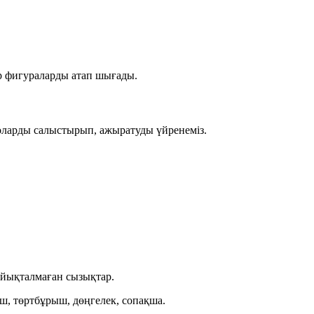
р фигураларды атап шығады.
 оларды салыстырып, ажыратуды үйренеміз.
тұйықталмаған
сызықтар.
, төртбұрыш, дөңгелек, сопақша
.