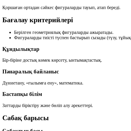
Қоршаған ортадан сәйкес фигураларды тауып, атап береді.
Бағалау критерийлері
Берілген геометриялық фигураларды ажыратады.
Фигураларды тиісті түспен бастырып сызады (түзу, тұйық
Құндылықтар
Бір-біріне достық көмек көрсету, ынтымақтастық.
Пәнаралық байланыс
Дүниетану, «ғылымға ену», математика.
Бастапқы білім
Заттарды біріктіру және бөліп алу әрекеттері.
Сабақ барысы
Сабақтың басы