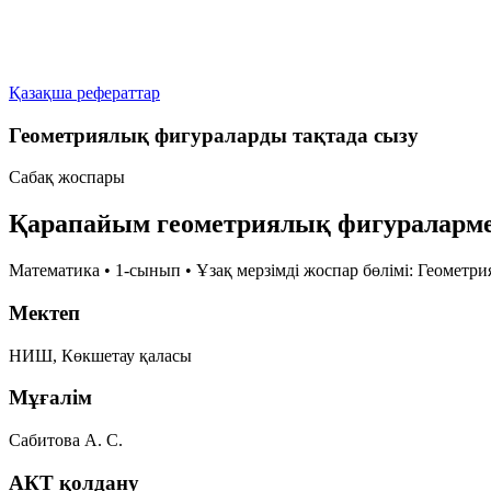
Қазақша рефераттар
Геометриялық фигураларды тақтада сызу
Сабақ жоспары
Қарапайым геометриялық фигуралармен т
Математика • 1-сынып • Ұзақ мерзімді жоспар бөлімі: Геометр
Мектеп
НИШ, Көкшетау қаласы
Мұғалім
Сабитова А. С.
АКТ қолдану