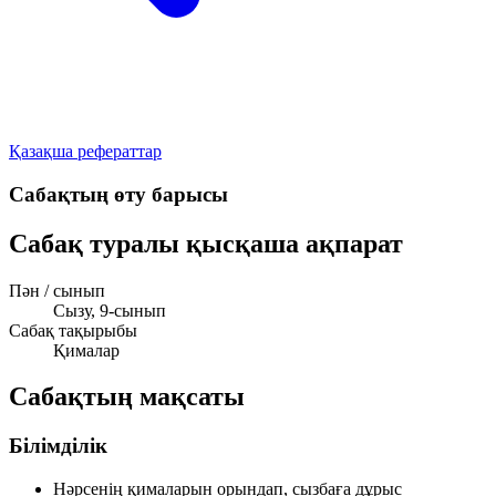
Қазақша рефераттар
Сабақтың өту барысы
Сабақ туралы қысқаша ақпарат
Пән / сынып
Сызу, 9-сынып
Сабақ тақырыбы
Қималар
Сабақтың мақсаты
Білімділік
Нәрсенің қималарын орындап, сызбаға дұрыс