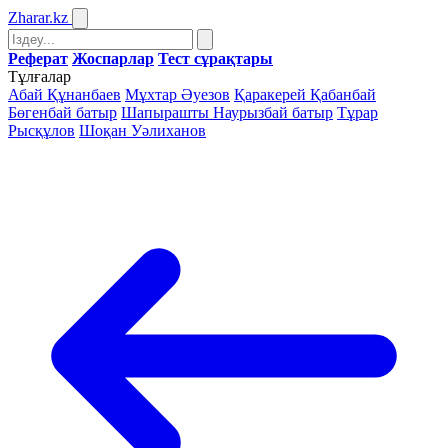
Zharar
.kz
Реферат
Жоспарлар
Тест сұрақтары
Тұлғалар
Абай Құнанбаев
Мұхтар Әуезов
Қаракерей Қабанбай
Бөгенбай батыр
Шапырашты Наурызбай батыр
Тұрар
Рысқұлов
Шоқан Уәлиханов