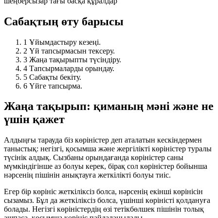
шеңберсызар
тағы басқа құралдар
Сабақтың өту барысы
1
Ұйымдастыру кезеңі.
2
Үй тапсырмасын тексеру.
3
Жаңа тақырыпты түсіндіру.
4
Тапсырмаларды орындау.
5
Сабақты бекіту.
6
Үйге тапсырма.
Жаңа тақырып: қиманың мәні және не
үшін қажет
Алдыңғы тарауда біз
көріністер
деп аталатын кескіндермен
таныстық: негізгі, қосымша және жергілікті көріністер туралы
түсінік алдық. Сызбаны орындағанда көріністер саны
мүмкіндігінше аз
болуы керек, бірақ сол көріністер бойынша
нәрсенің пішінін анықтауға
жеткілікті
болуы тиіс.
Егер бір көрініс жеткіліксіз болса, нәрсенің екінші көрінісін
сызамыз. Бұл да жеткіліксіз болса, үшінші көріністі қолдануға
болады. Негізгі көріністердің өзі тетікбөлшек пішінін толық
ашпаса,
қосымша көрініс
пайдаланылады.