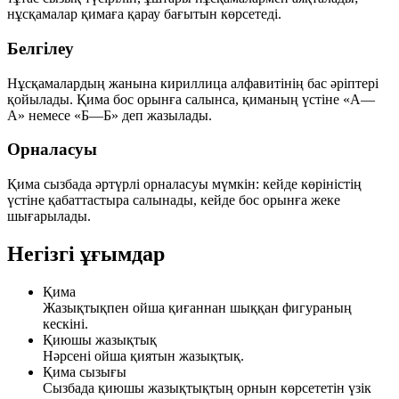
нұсқамалар қимаға қарау бағытын көрсетеді.
Белгілеу
Нұсқамалардың жанына кириллица алфавитінің бас әріптері
қойылады. Қима бос орынға салынса, қиманың үстіне
«А—
А»
немесе
«Б—Б»
деп жазылады.
Орналасуы
Қима сызбада әртүрлі орналасуы мүмкін: кейде көріністің
үстіне
қабаттастыра
салынады, кейде бос орынға жеке
шығарылады.
Негізгі ұғымдар
Қима
Жазықтықпен ойша қиғаннан шыққан фигураның
кескіні.
Қиюшы жазықтық
Нәрсені ойша қиятын жазықтық.
Қима сызығы
Сызбада қиюшы жазықтықтың орнын көрсететін үзік