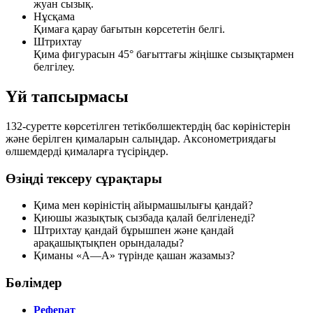
жуан сызық.
Нұсқама
Қимаға қарау бағытын көрсететін белгі.
Штрихтау
Қима фигурасын 45° бағыттағы жіңішке сызықтармен
белгілеу.
Үй тапсырмасы
132-суретте
көрсетілген тетікбөлшектердің бас көріністерін
және берілген қималарын салыңдар. Аксонометриядағы
өлшемдерді қималарға түсіріңдер.
Өзіңді тексеру сұрақтары
Қима мен көріністің айырмашылығы қандай?
Қиюшы жазықтық сызбада қалай белгіленеді?
Штрихтау қандай бұрышпен және қандай
арақашықтықпен орындалады?
Қиманы «А—А» түрінде қашан жазамыз?
Бөлімдер
Реферат