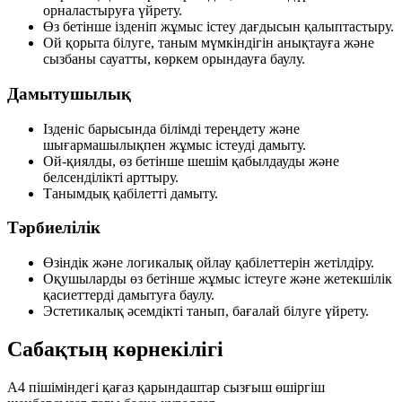
орналастыруға үйрету.
Өз бетінше ізденіп жұмыс істеу дағдысын қалыптастыру.
Ой қорыта білуге, таным мүмкіндігін анықтауға және
сызбаны сауатты, көркем орындауға баулу.
Дамытушылық
Ізденіс барысында білімді тереңдету және
шығармашылықпен жұмыс істеуді дамыту.
Ой-қиялды, өз бетінше шешім қабылдауды және
белсенділікті арттыру.
Танымдық қабілетті дамыту.
Тәрбиелілік
Өзіндік және логикалық ойлау қабілеттерін жетілдіру.
Оқушыларды өз бетінше жұмыс істеуге және жетекшілік
қасиеттерді дамытуға баулу.
Эстетикалық әсемдікті танып, бағалай білуге үйрету.
Сабақтың көрнекілігі
А4 пішіміндегі қағаз
қарындаштар
сызғыш
өшіргіш