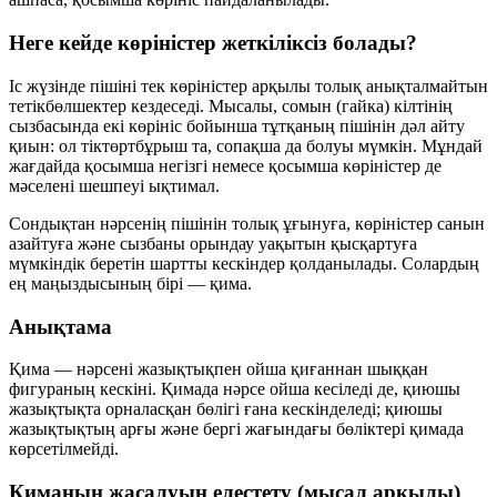
Неге кейде көріністер жеткіліксіз болады?
Іс жүзінде пішіні тек көріністер арқылы толық анықталмайтын
тетікбөлшектер кездеседі. Мысалы, сомын (гайка) кілтінің
сызбасында екі көрініс бойынша тұтқаның пішінін дәл айту
қиын: ол тіктөртбұрыш та, сопақша да болуы мүмкін. Мұндай
жағдайда қосымша негізгі немесе қосымша көріністер де
мәселені шешпеуі ықтимал.
Сондықтан нәрсенің пішінін толық ұғынуға, көріністер санын
азайтуға және сызбаны орындау уақытын қысқартуға
мүмкіндік беретін шартты кескіндер қолданылады. Солардың
ең маңыздысының бірі —
қима
.
Анықтама
Қима
— нәрсені жазықтықпен ойша қиғаннан шыққан
фигураның кескіні. Қимада нәрсе ойша кесіледі де,
қиюшы
жазықтықта
орналасқан бөлігі ғана кескінделеді; қиюшы
жазықтықтың арғы және бергі жағындағы бөліктері қимада
көрсетілмейді.
Қиманың жасалуын елестету (мысал арқылы)