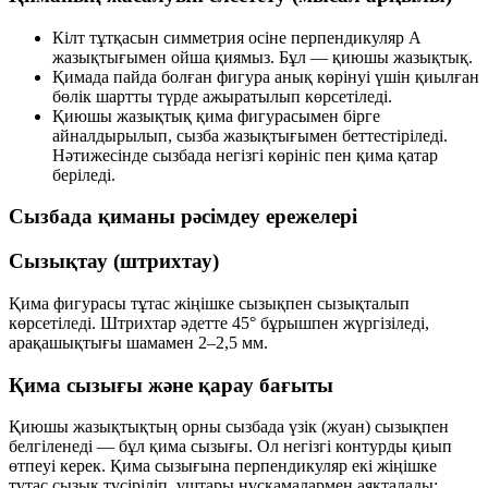
Кілт тұтқасын симметрия осіне перпендикуляр
A
жазықтығымен
ойша қиямыз. Бұл —
қиюшы жазықтық
.
Қимада пайда болған фигура анық көрінуі үшін қиылған
бөлік шартты түрде ажыратылып көрсетіледі.
Қиюшы жазықтық қима фигурасымен бірге
айналдырылып, сызба жазықтығымен беттестіріледі.
Нәтижесінде сызбада негізгі көрініс пен қима қатар
беріледі.
Сызбада қиманы рәсімдеу ережелері
Сызықтау (штрихтау)
Қима фигурасы
тұтас жіңішке сызықпен
сызықталып
көрсетіледі. Штрихтар әдетте
45°
бұрышпен жүргізіледі,
арақашықтығы шамамен
2–2,5 мм
.
Қима сызығы және қарау бағыты
Қиюшы жазықтықтың орны сызбада
үзік (жуан) сызықпен
белгіленеді — бұл
қима сызығы
. Ол негізгі контурды қиып
өтпеуі керек. Қима сызығына перпендикуляр екі жіңішке
тұтас сызық түсіріліп, ұштары
нұсқамалармен
аяқталады;