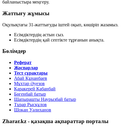
байланыстыра меңгеру.
Жаттығу жұмысы
Оқулықтағы
31-жаттығуды
іштей оқып, көшіріп жазамыз.
Есімдіктердің астын сыз.
Есімдіктердің қай септікте тұрғанын анықта.
Бөлімдер
Реферат
Жоспарлар
Тест сұрақтары
Абай Құнанбаев
Мұхтар Әуезов
Қаракерей Қабанбай
Бөгенбай батыр
Шапырашты Наурызбай батыр
Тұрар Рысқұлов
Шоқан Уәлиханов
Zharar.kz - қазақша ақпараттар порталы