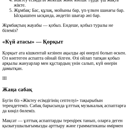
жікте.
Жұмбақ:
Бас, құлақ, мойыны бар, үп-үлкен шанағы бар.
Ысқышпен ысқанда, әндетіп шығар әні бар.
Жұмбақтың жауабы —
қобыз
. Ендеше, қобыз туралы не
білеміз?
«Күй атасы» — Қорқыт
Қорқыт ата кішкентай кезінен ақылды әрі өнерлі болып өскен.
Ол көптеген аспапта ойнай білген. Өзі ойлап тапқан қобыз
арқылы жануарлар мен құстардың үнін салып, күй өнерін
дамытқан.
III
Жаңа сабақ
Бүгін біз
«Жіктеу есімдігінің септелуі»
тақырыбын
тереңдетеміз. Сабақ барысында ұлттық музыкалық аспаптарға
да көңіл бөлеміз.
Мақсат — ұлттық аспаптарды тереңірек танып, оларға деген
қызығушылығымызды арттыру және грамматиканы өмірмен