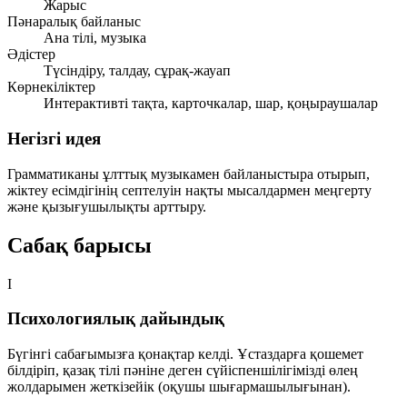
Жарыс
Пәнаралық байланыс
Ана тілі, музыка
Әдістер
Түсіндіру, талдау, сұрақ-жауап
Көрнекіліктер
Интерактивті тақта, карточкалар, шар, қоңыраушалар
Негізгі идея
Грамматиканы ұлттық музыкамен байланыстыра отырып,
жіктеу есімдігінің септелуін нақты мысалдармен меңгерту
және қызығушылықты арттыру.
Сабақ барысы
I
Психологиялық дайындық
Бүгінгі сабағымызға қонақтар келді. Ұстаздарға қошемет
білдіріп, қазақ тілі пәніне деген сүйіспеншілігімізді өлең
жолдарымен жеткізейік (оқушы шығармашылығынан).