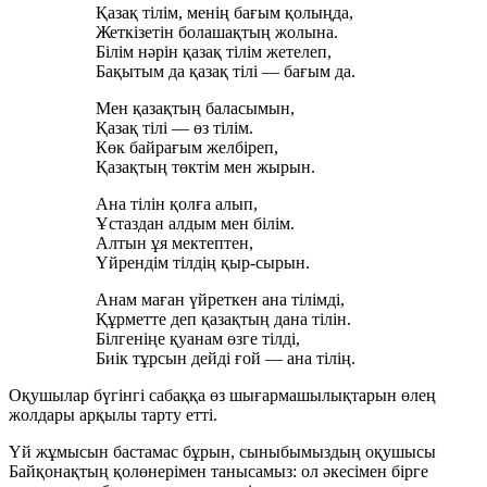
Қазақ тілім, менің бағым қолыңда,
Жеткізетін болашақтың жолына.
Білім нәрін қазақ тілім жетелеп,
Бақытым да қазақ тілі — бағым да.
Мен қазақтың баласымын,
Қазақ тілі — өз тілім.
Көк байрағым желбіреп,
Қазақтың төктім мен жырын.
Ана тілін қолға алып,
Ұстаздан алдым мен білім.
Алтын ұя мектептен,
Үйрендім тілдің қыр-сырын.
Анам маған үйреткен ана тілімді,
Құрметте деп қазақтың дана тілін.
Білгеніңе қуанам өзге тілді,
Биік тұрсын дейді ғой — ана тілің.
Оқушылар бүгінгі сабаққа өз шығармашылықтарын өлең
жолдары арқылы тарту етті.
Үй жұмысын бастамас бұрын, сыныбымыздың оқушысы
Байқонақтың қолөнерімен танысамыз: ол әкесімен бірге