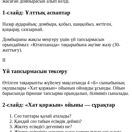
жасаған домбырасын алып келді.
1-слайд: Ұлттық аспаптар
Назар аударайық: домбыра, қобыз, шаңқобыз, жетіген,
қоңырау, сазсырнай.
Домбыраны жақсы меңгеру үшін үй тапсырмасын
орындаймыз:
«Кітапханада»
тақырыбына әңгіме жазу (30-
жаттығу).
II
Үй тапсырмасын тексеру
Өтілген тақырыпты жүйелеу мақсатында 4 «Б» сыныбының
оқушылары
«Хат қоржын»
ойынын ойнауды ұсынды. Ойын
барысында бірнеше тапсырма орындалып, біліміміз сыналады.
2-слайд: «Хат қоржын» ойыны — сұрақтар
Сөз таптары қалай аталады?
Қандай сөз табын есімдік дейміз?
Жіктеу есімдігі дегеніміз не?
Жіктеу есімдігін жекеше және көпше түрде үш жақта