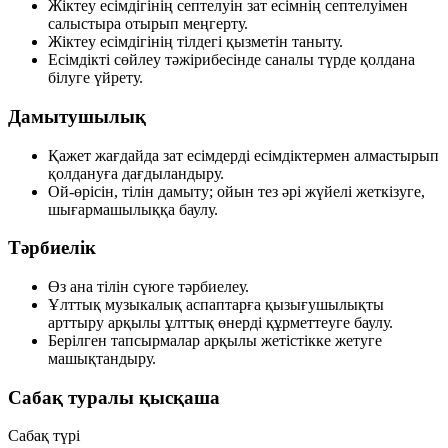
Жіктеу есімдігінің септелуін зат есімнің септелуімен
салыстыра отырып меңгерту.
Жіктеу есімдігінің тілдегі қызметін таныту.
Есімдікті сөйлеу тәжірибесінде саналы түрде қолдана
білуге үйрету.
Дамытушылық
Қажет жағдайда зат есімдерді есімдіктермен алмастырып
қолдануға дағдыландыру.
Ой-өрісін, тілін дамыту; ойын тез әрі жүйелі жеткізуге,
шығармашылыққа баулу.
Тәрбиелік
Өз ана тілін сүюге тәрбиелеу.
Ұлттық музыкалық аспаптарға қызығушылықты
арттыру арқылы ұлттық өнерді құрметтеуге баулу.
Берілген тапсырмалар арқылы жетістікке жетуге
машықтандыру.
Сабақ туралы қысқаша
Сабақ түрі