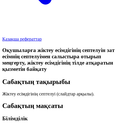
Қазақша рефераттар
Оқушыларға жіктеу есімдігінің септелуін зат
есімнің септелуімен салыстыра отырып
меңгерту, жіктеу есімдігінің тілде атқаратын
қызметін байқату
Сабақтың тақырыбы
Жіктеу есімдігінің септелуі (слайдтар арқылы).
Сабақтың мақсаты
Білімділік