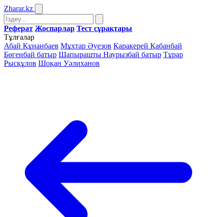
Zharar
.kz
Реферат
Жоспарлар
Тест сұрақтары
Тұлғалар
Абай Құнанбаев
Мұхтар Әуезов
Қаракерей Қабанбай
Бөгенбай батыр
Шапырашты Наурызбай батыр
Тұрар
Рысқұлов
Шоқан Уәлиханов