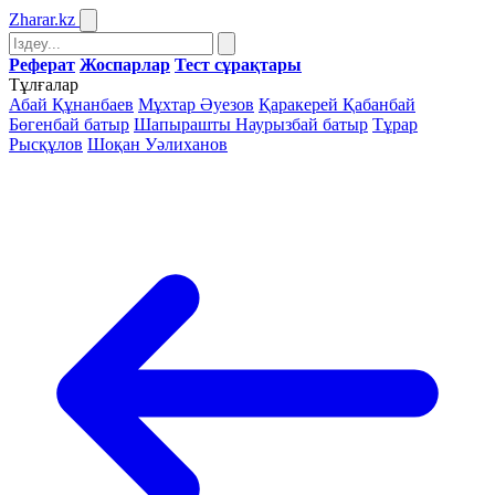
Zharar
.kz
Реферат
Жоспарлар
Тест сұрақтары
Тұлғалар
Абай Құнанбаев
Мұхтар Әуезов
Қаракерей Қабанбай
Бөгенбай батыр
Шапырашты Наурызбай батыр
Тұрар
Рысқұлов
Шоқан Уәлиханов