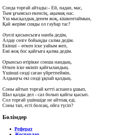
Сонда торғай айтады:– Ей, надан, мас,
Тым ұғымсыз екенсің, ақымақ нас.
Үш мысқалдық денем жоқ, кішкентаймын,
Қай жеріме сияды ол гәуһар тас?
Әуелі қисынсызға нанба дедім,
Алдау сөзге бойыңды салма дедім.
Екінші – өткен іске уайым жеп,
Емі жоқ бос қайғыға қалма дедім.
Орынсыз өтірікке сонша нандың,
Өткен іске өкініп қайғыландың.
Үшінші сөзді саған үйретпеймін,
Алдыңғы екі сөзді ұқпай қалдың.
Соны айтып торғай кетті аспанға ұшып,
Шал қалды дел - сал болып қайғы қысып.
Сол торғай үшіншіде не айтпақ еді,
Соны тап, есті болсаң, ойға түсіп?
Бөлімдер
Реферат
Жоспарлар