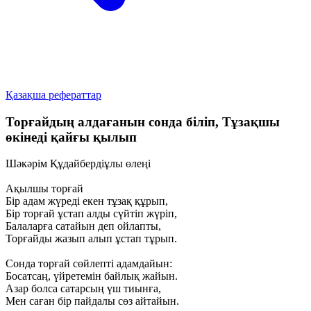
Қазақша рефераттар
Торғайдың алдағанын сонда біліп, Тұзақшы
өкінеді қайғы қылып
Шәкәрім Құдайбердіұлы өлеңі
Ақылшы торғай
Бір адам жүреді екен тұзақ құрып,
Бір торғай ұстап алды сүйтіп жүріп,
Балаларға сатайын деп ойлапты,
Торғайды жазып алып ұстап тұрып.
Сонда торғай сөйлепті адамдайын:
Босатсаң, үйретемін байлық жайын.
Азар болса сатарсың үш тиынға,
Мен саған бір пайдалы сөз айтайын.