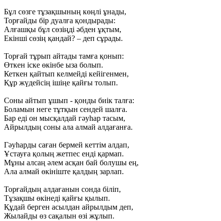
Бұл сөзге тұзақшының көңлі ұнады,
Торғайды бір дуалға қондырады:
Алғашқы бұл сөзіңді әбден ұқтым,
Екінші сөзің қандай? – деп сұрады.
Торғай тұрып айтады тамға қонып:
Өткен іске өкінбе ыза болып.
Кеткен қайтып келмейді кейігенмен,
Құр жүдейсің ішіңе қайғы толып.
Соны айтып ұшып - қонды биік талға:
Боламын неге тұтқын сендей шалға.
Бар еді он мысқалдай гәуһар тасым,
Айрылдың соны ала алмай алдағанға.
Гәуһарды саған бермей кеттім алдап,
Ұстауға қолың жетпес енді қармап.
Мұны алсаң әлем асқан бай болушы ең,
Ала алмай өкініште қалдың зарлап.
Торғайдың алдағанын сонда біліп,
Тұзақшы өкінеді қайғы қылып.
Құдай берген асылдан айрылдым деп,
Жылайды өз сақалын өзі жұлып.