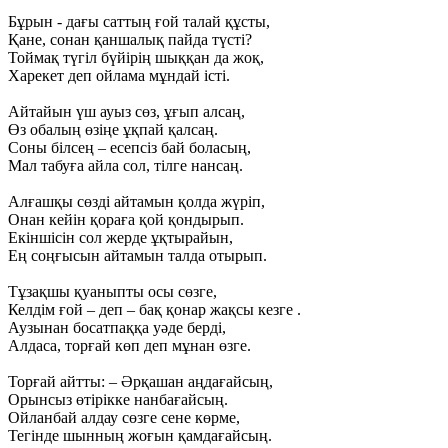
Бұрын - дағы саттың ғой талай құсты,
Қане, сонан қаншалық пайда түсті?
Тоймақ түгіл бүйірің шыққан да жоқ,
Харекет деп ойлама мұндай істі.
Айтайын үш ауыз сөз, ұғып алсаң,
Өз обалың өзіңе ұқпай қалсаң.
Соны білсең – есепсіз бай боласың,
Мал табуға айла сол, тілге нансаң.
Алғашқы сөзді айтамын қолда жүріп,
Онан кейін қораға қой қондырып.
Екіншісін сол жерде ұқтырайын,
Ең соңғысын айтамын талда отырып.
Тұзақшы қуаныпты осы сөзге,
Келдім ғой – деп – бақ қонар жақсы кезге .
Аузынан босатпаққа уәде берді,
Алдаса, торғай көп деп мұнан өзге.
Торғай айтты: – Әрқашан аңдағайсың,
Орынсыз өтірікке нанбағайсың.
Ойланбай алдау сөзге сене көрме,
Тегінде шынның жоғын қамдағайсың.