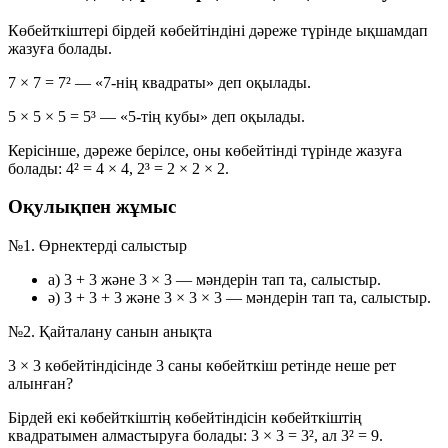
Көбейткіштері бірдей көбейтіндіні дәреже түрінде ықшамдап
жазуға болады.
7 × 7 = 7²
— «7-нің квадраты» деп оқылады.
5 × 5 × 5 = 5³
— «5-тің кубы» деп оқылады.
Керісінше, дәреже берілсе, оны көбейтінді түрінде жазуға
болады:
4² = 4 × 4
,
2³ = 2 × 2 × 2
.
Оқулықпен жұмыс
№1. Өрнектерді салыстыр
а)
3 + 3 және 3 × 3 — мәндерін тап та, салыстыр.
ә)
3 + 3 + 3 және 3 × 3 × 3 — мәндерін тап та, салыстыр.
№2. Қайталану санын анықта
3 × 3
көбейтіндісінде 3 саны көбейткіш ретінде неше рет
алынған?
Бірдей екі көбейткіштің көбейтіндісін көбейткіштің
квадратымен алмастыруға болады:
3 × 3 = 3²
, ал
3² = 9
.