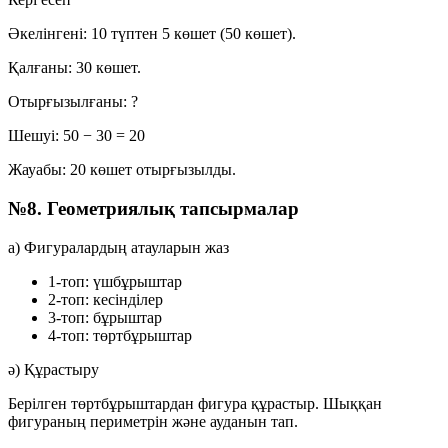
Әкелінгені:
10 түптен 5 көшет (
50
көшет).
Қалғаны:
30 көшет.
Отырғызылғаны:
?
Шешуі:
50 − 30 = 20
Жауабы:
20
көшет отырғызылды.
№8. Геометриялық тапсырмалар
а) Фигуралардың атауларын жаз
1-топ:
үшбұрыштар
2-топ:
кесінділер
3-топ:
бұрыштар
4-топ:
төртбұрыштар
ә) Құрастыру
Берілген төртбұрыштардан фигура құрастыр. Шыққан
фигураның
периметрін
және
ауданын
тап.