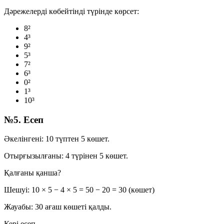
Дәрежелерді көбейтінді түрінде көрсет:
8²
4³
9²
5³
7²
6³
0²
1³
10³
№5. Есеп
Әкелінгені:
10 түптен 5 көшет.
Отырғызылғаны:
4 түрінен 5 көшет.
Қалғаны қанша?
Шешуі:
10 × 5 − 4 × 5 = 50 − 20 = 30
(көшет)
Жауабы:
30
ағаш көшеті қалды.
Кері есеп