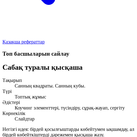
Қазақша рефераттар
Топ басшыларын сайлау
Сабақ туралы қысқаша
Тақырып
Санның квадраты. Санның кубы.
Түрі
Топтық жұмыс
Әдістері
Коучинг элементтері, түсіндіру, сұрақ-жауап, сергіту
Көрнекілік
Слайдтар
Негізгі идея: бірдей қосылғыштарды
көбейтумен
ықшамдау, ал
бірдей көбейткіштерді
дәрежемен
қысқаша жазу.