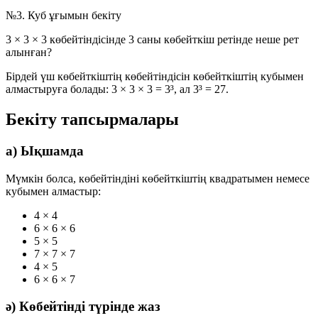
№3. Куб ұғымын бекіту
3 × 3 × 3
көбейтіндісінде 3 саны көбейткіш ретінде неше рет
алынған?
Бірдей үш көбейткіштің көбейтіндісін көбейткіштің кубымен
алмастыруға болады:
3 × 3 × 3 = 3³
, ал
3³ = 27
.
Бекіту тапсырмалары
а) Ықшамда
Мүмкін болса, көбейтіндіні көбейткіштің квадратымен немесе
кубымен алмастыр:
4 × 4
6 × 6 × 6
5 × 5
7 × 7 × 7
4 × 5
6 × 6 × 7
ә) Көбейтінді түрінде жаз