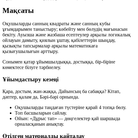
Мақсаты
Оқушыларды
санның квадраты
және
санның кубы
ұғымдарымен таныстыру; көбейту мен бөлудің мағынасын
бекіту. Ауызша және жазбаша есептеулер арқылы логикалық
ойлауын дамыту, қиялын ұштау, қабілеттерін шыңдау,
қызықты тапсырмалар арқылы математикаға
қызығушылығын арттыру.
Сонымен қатар ұйымшылдыққа, достыққа, бір-біріне
көмектесе білуге тәрбиелеу.
Ұйымдастыру кезеңі
Қара, достым, жан-жаққа, Дайынсың ба сабаққа? Кітап,
дәптер, қалам да, Бәрі-бәрі орнында.
Оқушыларды таңдаған түстеріне қарай 4 топқа бөлу.
Топ басшыларын сайлау.
Ойын:
«Дұрыс тап»
— дөңгелектер қай шаршыда
орналасқанын анықтау.
Өтілген материалды қайталау