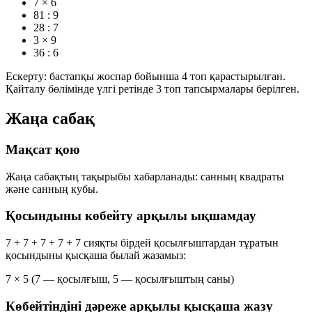
7 × 6
81 : 9
28 : 7
3 × 9
36 : 6
Ескерту: бастапқы жоспар бойынша 4 топ қарастырылған.
Қайталу бөлімінде үлгі ретінде 3 топ тапсырмалары берілген.
Жаңа сабақ
Мақсат қою
Жаңа сабақтың тақырыбы хабарланады:
санның квадраты
және
санның кубы
.
Қосындыны көбейту арқылы ықшамдау
7 + 7 + 7 + 7 + 7
сияқты бірдей қосылғыштардан тұратын
қосындыны қысқаша былай жазамыз:
7 × 5
(7 — қосылғыш, 5 — қосылғыштың саны)
Көбейтіндіні дәреже арқылы қысқаша жазу