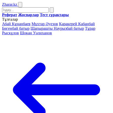
Zharar
.kz
Реферат
Жоспарлар
Тест сұрақтары
Тұлғалар
Абай Құнанбаев
Мұхтар Әуезов
Қаракерей Қабанбай
Бөгенбай батыр
Шапырашты Наурызбай батыр
Тұрар
Рысқұлов
Шоқан Уәлиханов