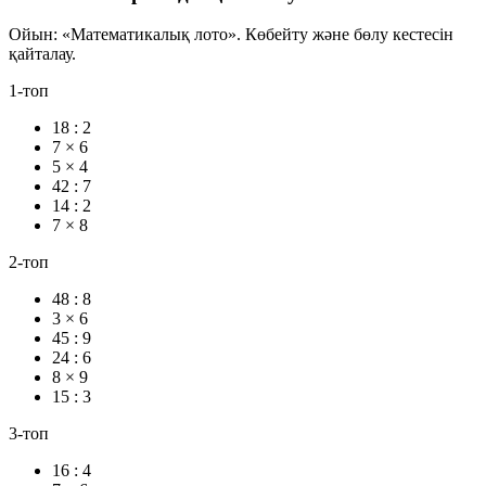
Ойын:
«Математикалық лото»
. Көбейту және бөлу кестесін
қайталау.
1-топ
18 : 2
7 × 6
5 × 4
42 : 7
14 : 2
7 × 8
2-топ
48 : 8
3 × 6
45 : 9
24 : 6
8 × 9
15 : 3
3-топ
16 : 4