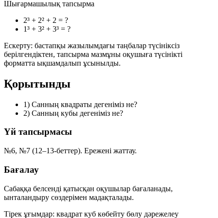
Шығармашылық тапсырма
2³ + 2² + 2 = ?
1³ + 3² + 3³ = ?
Ескерту: бастапқы жазылымдағы таңбалар түсініксіз
берілгендіктен, тапсырма мазмұны оқушыға түсінікті
форматта ықшамдалып ұсынылды.
Қорытынды
1)
Санның квадраты дегеніміз не?
2)
Санның кубы дегеніміз не?
Үй тапсырмасы
№6, №7 (12–13-беттер). Ережені жаттау.
Бағалау
Сабаққа белсенді қатысқан оқушылар бағаланады,
ынталандыру сөздерімен мадақталады.
Тірек ұғымдар:
квадрат
куб
көбейту
бөлу
дәрежелеу