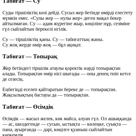
Табиғат — Су
Суды тіршіліктің көзі дейді. Сусыз жер бетінде өмірді елестету
мүмкін емес. «Сулы жер — нулы жер» деген мақал бекер
айтылмаған. Су — адам жүрегіне жыр, көңіліне нұр, сезіміне
гүл сыйлайтын берекелі игілік.
Су — тіршіліктің қаны. Су — табиғаттың жаны.
Су жоқ жерде өмір жоқ — бұл ақиқат.
Табиғат — Топырақ
Жер бетіндегі тіршілік атаулы қоректік нәрді топырақтан
алады. Топырақтан өмір иісі шығады — оны денең тиіп кетсе
де сезесің.
Еңбегіңді еселеп қайтаратын береке де — топырақтан.
Жақсылықтың бастауы да — топырақтан.
Табиғат — Өсімдік
Өсімдік — жасыл желек, көк майса, алуан гүл. Ол ашыққанда
— ас, шөлдегенде — сусын, ыстықта — көлеңке, суықта —
пана, ауырғанда — дәрі, көңілге қуаныш сыйлайтын
көркемдік.