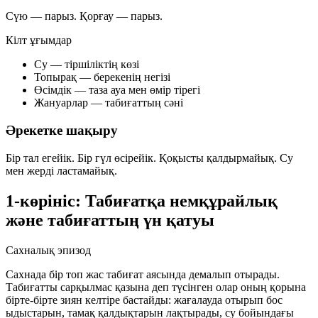
Сүю — парыз. Қорғау — парыз.
Кілт ұғымдар
Су — тіршіліктің көзі
Топырақ — берекенің негізі
Өсімдік — таза ауа мен өмір тірегі
Жануарлар — табиғаттың сәні
Әрекетке шақыру
Бір тал егейік. Бір гүл өсірейік. Қоқысты қалдырмайық. Су
мен жерді ластамайық.
1-көрініс: Табиғатқа немқұрайлық
және табиғаттың үн қатуы
Сахналық эпизод
Сахнада бір топ жас табиғат аясында демалып отырады.
Табиғатты сарқылмас қазына деп түсінген олар оның қорына
бірте-бірте зиян келтіре бастайды: жағалауда отырып бос
ыдыстарын, тамақ қалдықтарын лақтырады, су бойындағы