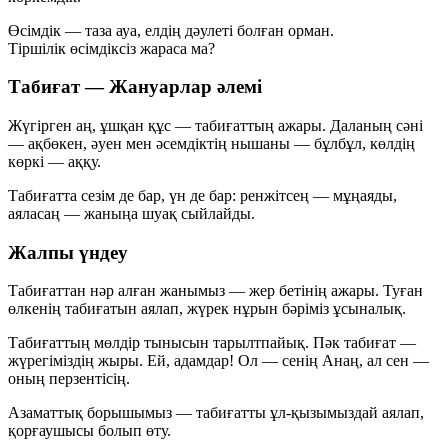
Өсімдік — таза ауа, елдің дәулеті болған орман.
Тіршілік өсімдіксіз жараса ма?
Табиғат — Жануарлар әлемі
Жүгірген аң, ұшқан құс — табиғаттың ажары. Даланың сәні
— ақбөкен, әуен мен әсемдіктің нышаны — бұлбұл, көлдің
көркі — аққу.
Табиғатта сезім де бар, үн де бар: ренжітсең — мұңаяды,
аяласаң — жаныңа шуақ сыйлайды.
Жалпы үндеу
Табиғаттан нәр алған жанымыз — жер бетінің ажары. Туған
өлкенің табиғатын аялап, жүрек нұрын бәріміз ұсыналық.
Табиғаттың мөлдір тынысын тарылтпайық. Пәк табиғат —
жүрегіміздің жыры. Ей, адамдар! Ол — сенің Анаң, ал сен —
оның перзентісің.
Азаматтық борышымыз — табиғатты ұл-қызымыздай аялап,
қорғаушысы болып өту.