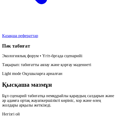
Қазақша рефераттар
Пәк табиғат
Экологиялық форум • Үгіт-бргада сценарийі
Тақырып: табиғатты аялау және қорғау мәдениеті
Light mode
Оқушыларға арналған
Қысқаша мазмұн
Бұл сценарий табиғатқа немқұрайлы қараудың салдарын және
әр адамға ортақ жауапкершілікті көрініс, хор және өлең
жолдары арқылы жеткізеді.
Негізгі ой