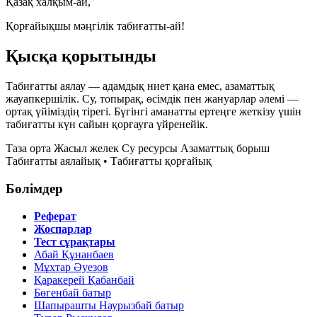
Қазақ халқым-ай,
Қорғайықшы мәңгілік табиғатты-ай!
Қысқа қорытынды
Табиғатты аялау — адамдық ниет қана емес, азаматтық
жауапкершілік. Су, топырақ, өсімдік пен жануарлар әлемі —
ортақ үйіміздің тірегі. Бүгінгі аманатты ертеңге жеткізу үшін
табиғатты күн сайын қорғауға үйренейік.
Таза орта
Жасыл желек
Су ресурсы
Азаматтық борыш
Табиғатты аялайық • Табиғатты қорғайық
Бөлімдер
Реферат
Жоспарлар
Тест сұрақтары
Абай Құнанбаев
Мұхтар Әуезов
Қаракерей Қабанбай
Бөгенбай батыр
Шапырашты Наурызбай батыр