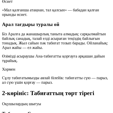
Өсиет
«Мал қалғанша атаңнан, тал қалсын» — бабадан қалған
орынды өсиет.
Арал тағдыры туралы ой
Біз Аралға да жанашырлық таныта алмадық: сарқылмайтын
байлық санадық, талай елді асыраған теңіздің байлығын
тонадық. Жыл сайын пәк табиғат тозып барады. Ойланайық:
Арал жайы — ел жайы.
Өзімізді асыраушы Ана-табиғатты қорғауға әрқашан дайын
тұрайық.
Хормен
Сұлу табиғатымызды аялай білейік: табиғатты сүю — парыз,
ал сүю үшін қорғау — парыз.
2-көрініс: Табиғаттың төрт тірегі
Оқушылардың шығуы