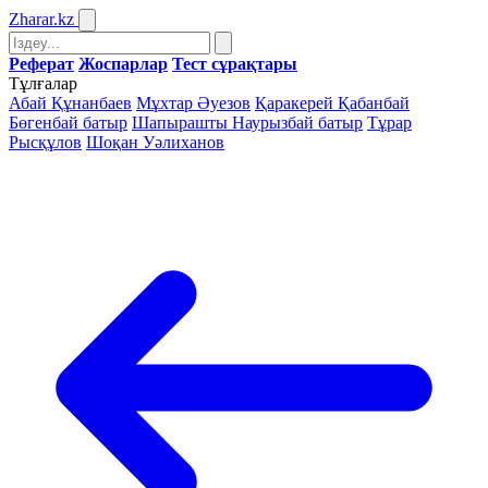
Zharar
.kz
Реферат
Жоспарлар
Тест сұрақтары
Тұлғалар
Абай Құнанбаев
Мұхтар Әуезов
Қаракерей Қабанбай
Бөгенбай батыр
Шапырашты Наурызбай батыр
Тұрар
Рысқұлов
Шоқан Уәлиханов