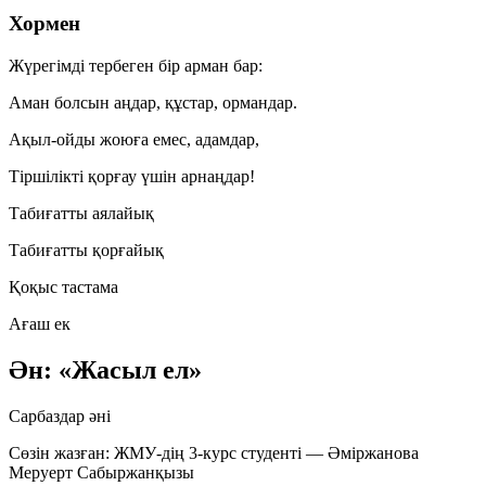
Хормен
Жүрегімді тербеген бір арман бар:
Аман болсын аңдар, құстар, ормандар.
Ақыл-ойды жоюға емес, адамдар,
Тіршілікті қорғау үшін арнаңдар!
Табиғатты аялайық
Табиғатты қорғайық
Қоқыс тастама
Ағаш ек
Ән: «Жасыл ел»
Сарбаздар әні
Сөзін жазған: ЖМУ-дің 3-курс студенті — Әміржанова
Меруерт Сабыржанқызы