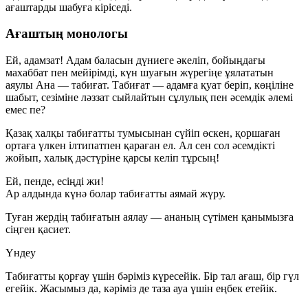
ағаштарды шабуға кіріседі.
Ағаштың монологы
Ей, адамзат! Адам баласын дүниеге әкеліп, бойыңдағы
махаббат пен мейірімді, күн шуағын жүрегіңе ұялататын
аяулы Ана — табиғат. Табиғат — адамға қуат беріп, көңіліне
шабыт, сезіміне ләззат сыйлайтын сұлулық пен әсемдік әлемі
емес пе?
Қазақ халқы табиғатты тумысынан сүйіп өскен, қоршаған
ортаға үлкен ілтипатпен қараған ел. Ал сен сол әсемдікті
жойып, халық дәстүріне қарсы келіп тұрсың!
Ей, пенде, есіңді жи!
Ар алдында күнә болар табиғатты аямай жүру.
Туған жердің табиғатын аялау — ананың сүтімен қанымызға
сіңген қасиет.
Үндеу
Табиғатты қорғау үшін бәріміз күресейік. Бір тал ағаш, бір гүл
егейік. Жасымыз да, кәріміз де таза ауа үшін еңбек етейік.