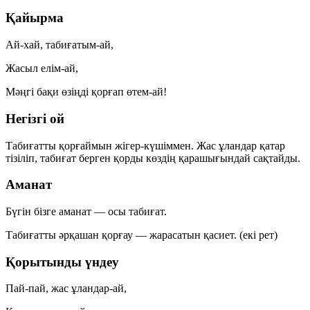
Қайырма
Ай-хай, табиғатым-ай,
Жасыл елім-ай,
Мәңгі бақи өзіңді қорғап өтем-ай!
Негізгі ой
Табиғатты қорғаймын жігер-күшіммен. Жас ұландар қатар
тізіліп, табиғат берген қорды көздің қарашығындай сақтайды.
Аманат
Бүгін бізге аманат — осы табиғат.
Табиғатты әрқашан қорғау — жарасатын қасиет. (екі рет)
Қорытынды үндеу
Пай-пай, жас ұландар-ай,