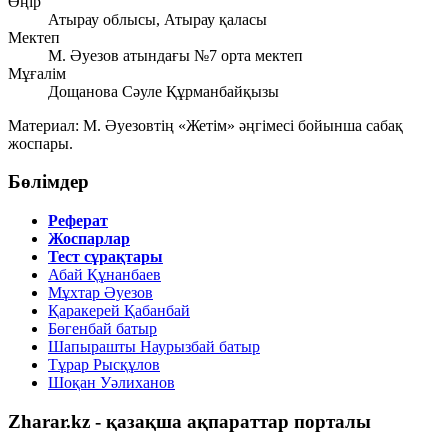
Өңір
Атырау облысы, Атырау қаласы
Мектеп
М. Әуезов атындағы №7 орта мектеп
Мұғалім
Дощанова Сәуле Құрманбайқызы
Материал: М. Әуезовтің «Жетім» әңгімесі бойынша сабақ
жоспары.
Бөлімдер
Реферат
Жоспарлар
Тест сұрақтары
Абай Құнанбаев
Мұхтар Әуезов
Қаракерей Қабанбай
Бөгенбай батыр
Шапырашты Наурызбай батыр
Тұрар Рысқұлов
Шоқан Уәлиханов
Zharar.kz - қазақша ақпараттар порталы