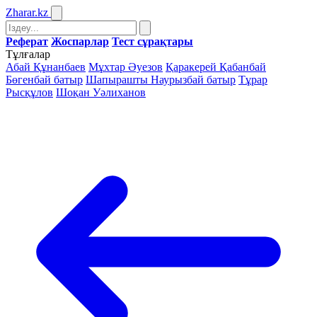
Zharar
.kz
Реферат
Жоспарлар
Тест сұрақтары
Тұлғалар
Абай Құнанбаев
Мұхтар Әуезов
Қаракерей Қабанбай
Бөгенбай батыр
Шапырашты Наурызбай батыр
Тұрар
Рысқұлов
Шоқан Уәлиханов