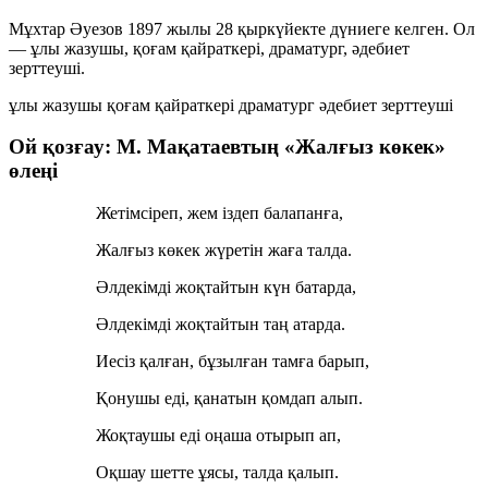
Мұхтар Әуезов 1897 жылы 28 қыркүйекте дүниеге келген. Ол
— ұлы жазушы, қоғам қайраткері, драматург, әдебиет
зерттеуші.
ұлы жазушы
қоғам қайраткері
драматург
әдебиет зерттеуші
Ой қозғау: М. Мақатаевтың «Жалғыз көкек»
өлеңі
Жетімсіреп, жем іздеп балапанға,
Жалғыз көкек жүретін жаға талда.
Әлдекімді жоқтайтын күн батарда,
Әлдекімді жоқтайтын таң атарда.
Иесіз қалған, бұзылған тамға барып,
Қонушы еді, қанатын қомдап алып.
Жоқтаушы еді оңаша отырып ап,
Оқшау шетте ұясы, талда қалып.