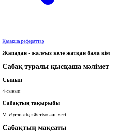
Қазақша рефераттар
Жападан - жалғыз келе жатқан бала кім
Сабақ туралы қысқаша мәлімет
Сынып
4-сынып
Сабақтың тақырыбы
М. Әуезовтің «Жетім» әңгімесі
Сабақтың мақсаты