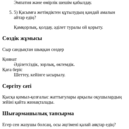
Эмпатия және өмірлік шешім қабылдау.
5) Қасымға жетімдіктен құтылудың қандай амалын
айтар едің?
Қамқорлық, қолдау, әділет туралы ой қорыту.
Сөздік жұмысы
Сыр сандықтан шыққан сөздер
Қиянат
Әділетсіздік, зорлық, өктемдік.
Қаға беріс
Шеттеу, кейінге ысырылу.
Сергіту сәті
Қысқа қимыл-қозғалыс жаттығулары арқылы оқушылардың
зейіні қайта жинақталады.
Шығармашылық тапсырма
Егер сен жазушы болсаң, осы әңгімені қалай аяқтар едің?