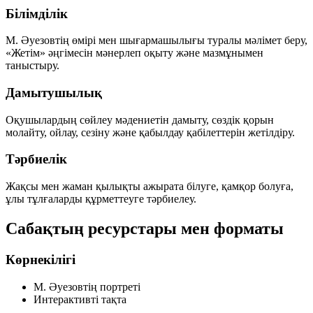
Білімділік
М. Әуезовтің өмірі мен шығармашылығы туралы мәлімет беру,
«Жетім» әңгімесін мәнерлеп оқыту және мазмұнымен
таныстыру.
Дамытушылық
Оқушылардың сөйлеу мәдениетін дамыту, сөздік қорын
молайту, ойлау, сезіну және қабылдау қабілеттерін жетілдіру.
Тәрбиелік
Жақсы мен жаман қылықты ажырата білуге, қамқор болуға,
ұлы тұлғаларды құрметтеуге тәрбиелеу.
Сабақтың ресурстары мен форматы
Көрнекілігі
М. Әуезовтің портреті
Интерактивті тақта