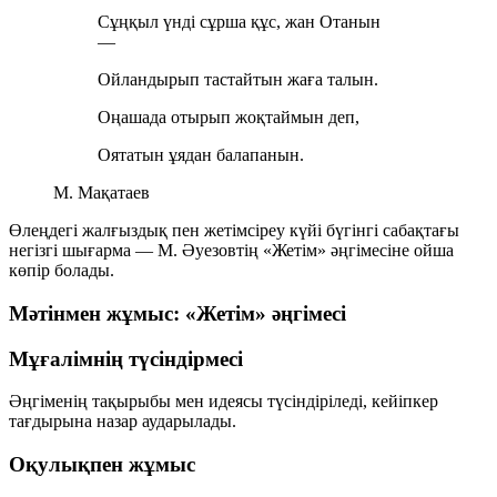
Сұңқыл үнді сұрша құс, жан Отанын
—
Ойландырып тастайтын жаға талын.
Оңашада отырып жоқтаймын деп,
Оятатын ұядан балапанын.
М. Мақатаев
Өлеңдегі жалғыздық пен жетімсіреу күйі бүгінгі сабақтағы
негізгі шығарма — М. Әуезовтің «Жетім» әңгімесіне ойша
көпір болады.
Мәтінмен жұмыс: «Жетім» әңгімесі
Мұғалімнің түсіндірмесі
Әңгіменің тақырыбы мен идеясы түсіндіріледі, кейіпкер
тағдырына назар аударылады.
Оқулықпен жұмыс