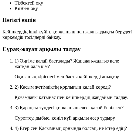
Тізбектей оқу
Көзбен оқу
Негізгі екпін
Кейіпкердің ішкі күйін, қорқыныш пен жалғыздықты берудегі
көркемдік тәсілдерді байқау.
Сұрақ-жауап арқылы талдау
1) Әңгіме қалай басталады? Жападан-жалғыз келе
жатқан бала кім?
Оқиғаның кіріспесі мен басты кейіпкерді анықтау.
2) Қасым жетімдіктің қорлығын қалай көреді?
Қоғамдағы қатынас пен кейіпкердің жағдайын талдау.
3) Қараңғы түндегі қорқыныш елесі қалай берілген?
Суреттеу, дыбыс, көңіл күй арқылы әсер тудыру.
4) Егер сен Қасымның орнында болсаң, не істер едің?