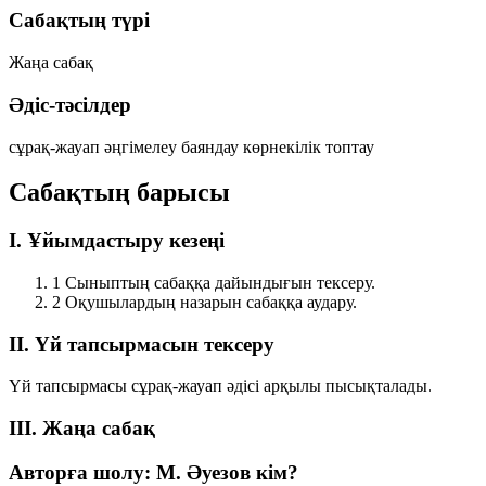
Сабақтың түрі
Жаңа сабақ
Әдіс-тәсілдер
сұрақ-жауап
әңгімелеу
баяндау
көрнекілік
топтау
Сабақтың барысы
I. Ұйымдастыру кезеңі
1
Сыныптың сабаққа дайындығын тексеру.
2
Оқушылардың назарын сабаққа аудару.
II. Үй тапсырмасын тексеру
Үй тапсырмасы сұрақ-жауап әдісі арқылы пысықталады.
III. Жаңа сабақ
Авторға шолу: М. Әуезов кім?