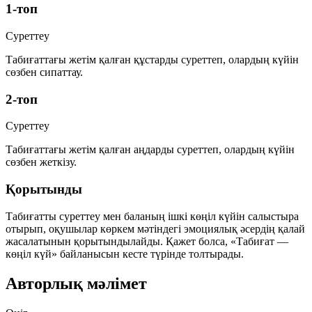
1-топ
Суреттеу
Табиғаттағы жетім қалған құстарды суреттеп, олардың күйін
сөзбен сипаттау.
2-топ
Суреттеу
Табиғаттағы жетім қалған аңдарды суреттеп, олардың күйін
сөзбен жеткізу.
Қорытынды
Табиғатты суреттеу мен баланың ішкі көңіл күйін салыстыра
отырып, оқушылар көркем мәтіндегі эмоциялық әсердің қалай
жасалатынын қорытындылайды. Қажет болса, «Табиғат —
көңіл күй» байланысын кесте түрінде толтырады.
Авторлық мәлімет