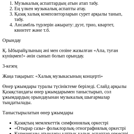
Музыкалық аспаптардың атын атап табу.
Ең үлкен музыкалық аспапты атау.
Қазақ халық композиторларын сурет арқылы танып,
табу.
Ансамбль түрлерін ажырату: дуэт, трио, квартет,
квинтет және т.б.
Орындау
Қ. Ыбырайұлының әні мен сөзіне жазылған «Апа, туған
күніңмен!» әнін сынып болып орындау.
3-кезең
Жаңа тақырып: «Халық музыкасының концерті»
Өнер ұжымдары туралы түсініктеме беріледі. Слайд арқылы
Қазақстандағы өнер ұжымдарымен таныстырып, сол
ұжымдардың орындауынан музыкалық шығармалар
тыңдатылады.
Таныстырылатын өнер ұжымдары
Қазақтың мемлекеттік симфониялық оркестрі
«Отырар сазы» фольклорлық-этнографиялық оркестрі
Құрманғазы атындағы ұлттық халық аспаптар оркестрі