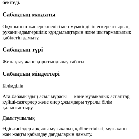
бекітеді.
Сабақтың мақсаты
Оқушының жас ерекшелігі мен мүмкіндігін ескере отырып,
рухани-адамгершілік құндылықтарын және шығармашылық
қабілетін дамыту.
Сабақтың түрі
Жинақтау және қорытындылау сабағы.
Сабақтың міндеттері
Білімділік
Ата-бабамыздың асыл мұрасы — көне музыкалық аспаптар,
күйші-сазгерлер және өнер ұжымдары туралы білім
қалыптастыру.
Дамытушылық
Әдіс-тәсілдер арқылы музыкалық қабілеттілікті, музыканы
жан-жақты қабылдау дағдыларын дамыту.