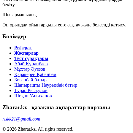
бекіту.
Шығармашылық
Ән орындау, ойын арқылы есте сақтау және белсенді қатысу.
Бөлімдер
Реферат
Жоспарлар
Тест сұрақтары
Абай Құнанбаев
Мұхтар Әуезов
Қаракерей Қабанбай
Бөгенбай батыр
Шапырашты Наурызбай батыр
Тұрар Рысқұлов
Шоқан Уәлиханов
Zharar.kz - қазақша ақпараттар порталы
riskk21@gmail.com
© 2026 Zharar.kz. All rights reserved.