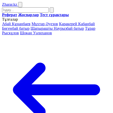
Zharar
.kz
Реферат
Жоспарлар
Тест сұрақтары
Тұлғалар
Абай Құнанбаев
Мұхтар Әуезов
Қаракерей Қабанбай
Бөгенбай батыр
Шапырашты Наурызбай батыр
Тұрар
Рысқұлов
Шоқан Уәлиханов