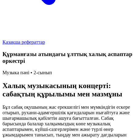
Қазақша рефераттар
Құрманғазы атындағы ұлттық халық аспаптар
оркестрі
Музыка пәні • 2-сынып
Халық музыкасының концерті:
сабақтың құрылымы мен мазмұны
Бұл сабақ оқушының жас ерекшелігі мен мүмкіндігін ескере
отырып, рухани-адамгершілік қағидаларын нығайтуға және
шығармашылық қабілетін ашуға бағытталған. Сабақ
барысында балалар халқымыздың көне музыкалық
аспаптарымен, күйші-сазгерлерімен және түрлі өнер
ұжымдарымен танысып, тыңдау мен ажырату дағдыларын