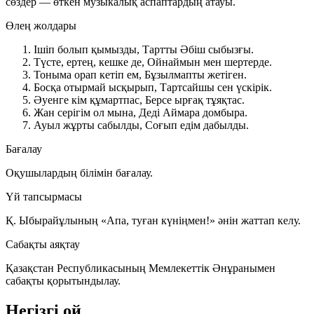
сөздер — өткен музыкалық аспаптардың атауы.
Өлең жолдары
Ішіп болып қымызды,
Тартты Әбіш
сыбызғы
.
Түсте, ертең, кешке де,
Ойнаймын мен
шертерде
.
Тоныма орап кетіп ем,
Бұзылмапты
жетіген
.
Босқа отырмай ысқырып,
Тартсайшы сен
үскірік
.
Әуенге кім құмартпас,
Берсе ырғақ
тұяқтас
.
Жан серігім ол мына,
Деді Аймара
домбыра
.
Ауыл жұрты сабылды,
Соғып едім
дабылды
.
Бағалау
Оқушылардың білімін бағалау.
Үй тапсырмасы
Қ. Ыбырайұлының «Апа, туған күніңмен!» әнін жаттап келу.
Сабақты аяқтау
Қазақстан Республикасының Мемлекеттік Әнұранымен
сабақты қорытындылау.
Негізгі ой