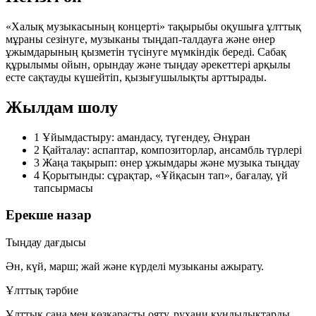
«Халық музыкасының концерті» тақырыбы оқушыға ұлттық
мұраны сезінуге, музыканы тыңдап-талдауға және өнер
ұжымдарының қызметін түсінуге мүмкіндік береді. Сабақ
құрылымы ойын, орындау және тыңдау әрекеттері арқылы
есте сақтауды күшейтіп, қызығушылықты арттырады.
Жылдам шолу
1
Ұйымдастыру: амандасу, түгендеу, Әнұран
2
Қайталау: аспаптар, композиторлар, ансамбль түрлері
3
Жаңа тақырып: өнер ұжымдары және музыка тыңдау
4
Қорытынды: сұрақтар, «Ұйқасын тап», бағалау, үй
тапсырмасы
Ерекше назар
Тыңдау дағдысы
Ән, күй, марш; жай және күрделі музыканы ажырату.
Ұлттық тәрбие
Ұлттық сана мен көзқарасты ояту, рухани құндылықтарды