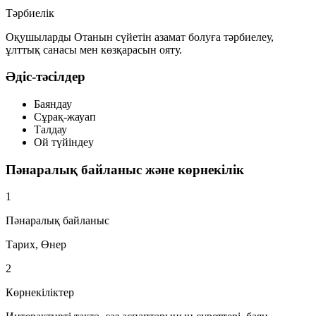
Тәрбиелік
Оқушыларды Отанын сүйетін азамат болуға тәрбиелеу,
ұлттық санасы мен көзқарасын ояту.
Әдіс-тәсілдер
Баяндау
Сұрақ-жауап
Талдау
Ой түйіндеу
Пәнаралық байланыс және көрнекілік
1
Пәнаралық байланыс
Тарих, Өнер
2
Көрнекіліктер