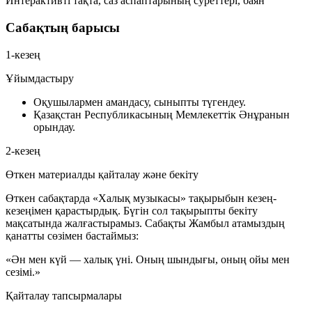
Интерактивті тақта, саз аспаптарының суреттері, баян
Сабақтың барысы
1-кезең
Ұйымдастыру
Оқушылармен амандасу, сыныпты түгендеу.
Қазақстан Республикасының Мемлекеттік Әнұранын
орындау.
2-кезең
Өткен материалды қайталау және бекіту
Өткен сабақтарда «Халық музыкасы» тақырыбын кезең-
кезеңімен қарастырдық. Бүгін сол тақырыпты бекіту
мақсатында жалғастырамыз. Сабақты Жамбыл атамыздың
қанатты сөзімен бастаймыз:
«Ән мен күй — халық үні. Оның шындығы, оның ойы мен
сезімі.»
Қайталау тапсырмалары