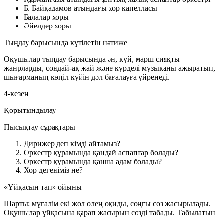
Б. Байқадамов атындағы хор капелласы
Балалар хоры
Әйелдер хоры
Тыңдау барысында күтілетін нәтиже
Оқушылар тыңдау барысында ән, күй, марш сияқты
жанрларды, сондай-ақ жай және күрделі музыканы ажыратып,
шығарманың көңіл күйін дәл бағалауға үйренеді.
4-кезең
Қорытындылау
Пысықтау сұрақтары
Дирижер деп кімді айтамыз?
Оркестр құрамында қандай аспаптар болады?
Оркестр құрамында қанша адам болады?
Хор дегеніміз не?
«Ұйқасын тап» ойыны
Шарты: мұғалім екі жол өлең оқиды, соңғы сөз жасырылады.
Оқушылар ұйқасына қарап жасырын сөзді табады. Табылатын