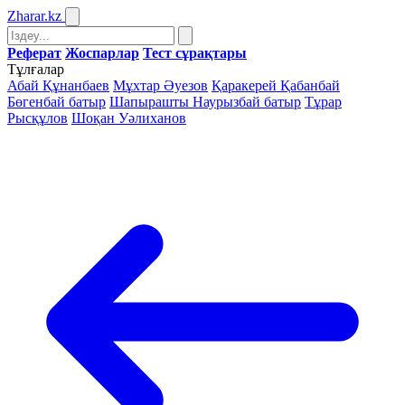
Zharar
.kz
Реферат
Жоспарлар
Тест сұрақтары
Тұлғалар
Абай Құнанбаев
Мұхтар Әуезов
Қаракерей Қабанбай
Бөгенбай батыр
Шапырашты Наурызбай батыр
Тұрар
Рысқұлов
Шоқан Уәлиханов