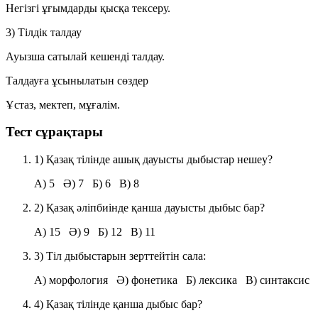
Негізгі ұғымдарды қысқа тексеру.
3) Тілдік талдау
Ауызша сатылай кешенді талдау.
Талдауға ұсынылатын сөздер
Ұстаз, мектеп, мұғалім.
Тест сұрақтары
1) Қазақ тілінде ашық дауысты дыбыстар нешеу?
A) 5 Ә) 7 Б) 6 В) 8
2) Қазақ әліпбиінде қанша дауысты дыбыс бар?
A) 15 Ә) 9 Б) 12 В) 11
3) Тіл дыбыстарын зерттейтін сала:
A) морфология Ә) фонетика Б) лексика В) синтаксис
4) Қазақ тілінде қанша дыбыс бар?