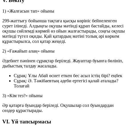
V. Бекіту
1) «Жалғасын тап» ойыны
299-жаттығу бойынша тақтаға қысқы көрініс бейнеленген
сурет ілінеді. Алдыңғы оқушы мәтінді құрап бастайды, келесі
оқушы сөйлемді көрмей өз ойын жалғастырады, соңғы оқушы
мәтінді түгел оқиды. Қай қатардың мәтіні толық әрі көркем
құрастырылса, сол қатар жеңеді.
2) «Ғажайып алаң» ойыны
Әдебиет пәнінен сұрақтар беріледі. Жауаптар буынға бөлініп,
дыбыстық талдау жасалады.
Сұрақ:
Ұлы Абай өсиет еткен бес асыл істің бірі?
еңбек
Сұрақ:
Ә. Тәжібаевтың әдеби ертегісі қалай аталады?
Толағай
3) «Кім тез?» ойыны
Әр қатарға буындар беріледі. Оқушылар сол буындардан
сөздер құрастырады.
VI. Үй тапсырмасы