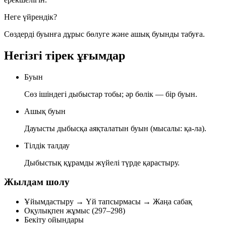
Неге үйрендік?
Сөздерді буынға дұрыс бөлуге және ашық буынды табуға.
Негізгі тірек ұғымдар
Буын
Сөз ішіндегі дыбыстар тобы; әр бөлік — бір буын.
Ашық буын
Дауысты дыбысқа аяқталатын буын (мысалы: қа-ла).
Тілдік талдау
Дыбыстық құрамды жүйелі түрде қарастыру.
Жылдам шолу
Ұйымдастыру → Үй тапсырмасы → Жаңа сабақ
Оқулықпен жұмыс (297–298)
Бекіту ойындары