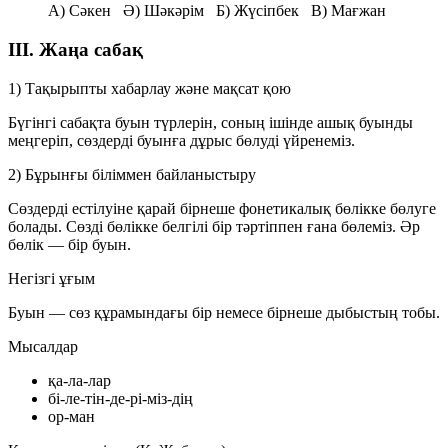
A) Сәкен Ә) Шәкәрім Б) Жүсіпбек В) Мағжан
III. Жаңа сабақ
1) Тақырыпты хабарлау және мақсат қою
Бүгінгі сабақта буын түрлерін, соның ішінде ашық буынды
меңгеріп, сөздерді буынға дұрыс бөлуді үйренеміз.
2) Бұрынғы біліммен байланыстыру
Сөздерді естілуіне қарай бірнеше фонетикалық бөлікке бөлуге
болады. Сөзді бөлікке белгілі бір тәртіппен ғана бөлеміз. Әр
бөлік — бір буын.
Негізгі ұғым
Буын
— сөз құрамындағы бір немесе бірнеше дыбыстың тобы.
Мысалдар
қа-ла-лар
бі-ле-тін-де-рі-міз-дің
ор-ман