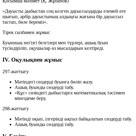
Қосымша мәлімет (Қ. Жұбанов)
«Дауысты дыбыстан соң келген дауыссыздарды елемей өте
шығып, әрбір дауыстының алдыңғы жағына бір дауыссыз
тастап, бөле береміз».
Тірек сызбамен жұмыс
Буынның негізгі белгілері мен түрлері, ашық буын
түсіндіріліп, оқушылар өз мысалдарын келтіреді.
IV. Оқулықпен жұмыс
297-жаттығу
Мәтіндегі сөздерді буынға бөліп жазу.
Ашық буынды сөздерді табу.
«Құс» сөзіндегі дыбыстарға математикалық тәсілмен
мінездеме беру.
298-жаттығу
Мәтінді оқып, ілгерінді ықпал байқалатын сөздерді табу.
Ашық буынды сөздерді табу.