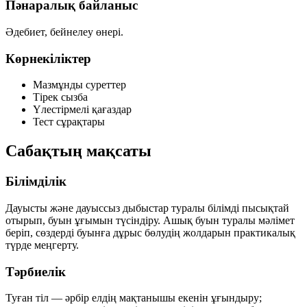
Пәнаралық байланыс
Әдебиет, бейнелеу өнері.
Көрнекіліктер
Мазмұнды суреттер
Тірек сызба
Үлестірмелі қағаздар
Тест сұрақтары
Сабақтың мақсаты
Білімділік
Дауысты және дауыссыз дыбыстар туралы білімді пысықтай
отырып, буын ұғымын түсіндіру. Ашық буын туралы мәлімет
беріп, сөздерді буынға дұрыс бөлудің жолдарын практикалық
түрде меңгерту.
Тәрбиелік
Туған тіл — әрбір елдің мақтанышы екенін ұғындыру;