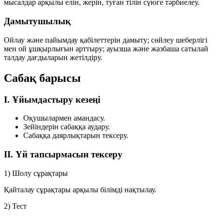
мысалдар арқылы елін, жерін, туған тілін сүюге тәрбиелеу.
Дамытушылық
Ойлау және пайымдау қабілеттерін дамыту; сөйлеу шеберлігі
мен ой ұшқырлығын арттыру; ауызша және жазбаша сатылай
талдау дағдыларын жетілдіру.
Сабақ барысы
I. Ұйымдастыру кезеңі
Оқушылармен амандасу.
Зейіндерін сабаққа аудару.
Сабаққа даярлықтарын тексеру.
II. Үй тапсырмасын тексеру
1) Шолу сұрақтары
Қайталау сұрақтары арқылы білімді нақтылау.
2) Тест