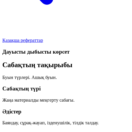
Қазақша рефераттар
Дауысты дыбысты көрсет
Сабақтың тақырыбы
Буын түрлері. Ашық буын.
Сабақтың түрі
Жаңа материалды меңгерту сабағы.
Әдістер
Баяндау, сұрақ-жауап, ізденушілік, тілдік талдау.