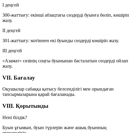
I деңгей
300-жаттығу: екінші абзацтағы сөздерді буынға бөліп, көшіріп
жазу.
II деңгей
301-жаттығу: мәтіннен екі буынды сөздерді көшіріп жазу.
III деңгей
«Азамат» сөзінің соңғы буынынан басталатын сөздерді ойлап
жазу.
VII. Бағалау
Оқушылар сабаққа қатысу белсенділігі мен орындаған
тапсырмаларына қарай бағаланады.
VIII. Қорытынды
Нені білдік?
Буын ұғымын, буын түрлерін және ашық буынның
ерекшелігін.