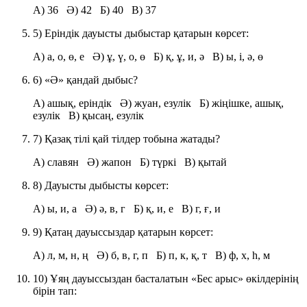
A) 36 Ә) 42 Б) 40 В) 37
5) Еріндік дауысты дыбыстар қатарын көрсет:
A) а, о, ө, е Ә) ұ, ү, о, ө Б) қ, ұ, и, ә В) ы, і, ә, ө
6) «Ә» қандай дыбыс?
A) ашық, еріндік Ә) жуан, езулік Б) жіңішке, ашық,
езулік В) қысаң, езулік
7) Қазақ тілі қай тілдер тобына жатады?
A) славян Ә) жапон Б) түркі В) қытай
8) Дауысты дыбысты көрсет:
A) ы, и, а Ә) ә, в, г Б) қ, и, е В) г, ғ, и
9) Қатаң дауыссыздар қатарын көрсет:
A) л, м, н, ң Ә) б, в, г, п Б) п, к, қ, т В) ф, х, һ, м
10) Ұяң дауыссыздан басталатын «Бес арыс» өкілдерінің
бірін тап: