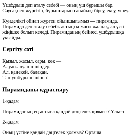
Үшбұрыш деп аталу себебі — оның
үш бұрышы
бар.
Саусақпен жүргізіп, бұрыштарын санайық:
біреу, екеу, үшеу
.
Күнделікті ойнап жүрген ойыншығымыз —
пирамида
.
Пирамида деп аталу себебі: астыңғы жағы
жалпақ
, ал үсті
жіңішке
болып келеді. Пирамиданың бейнесі үшбұрышқа
ұқсайды.
Сергіту сәті
Қызыл, жасыл, сары, көк —
Алуан-алуан пішіндер.
Ал, қанекей, балақан,
Тап үшбұрыш ішінен!
Пирамиданы құрастыру
1-қадам
Пирамиданың ең астына қандай дөңгелек қоямыз?
Үлкен
2-қадам
Оның үстіне қандай дөңгелек қоямыз?
Орташа