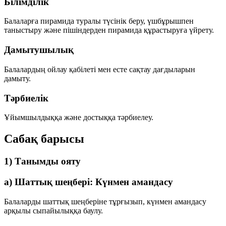
Білімділік
Балаларға пирамида туралы түсінік беру, үшбұрышпен
таныстыру және пішіндерден пирамида құрастыруға үйрету.
Дамытушылық
Балалардың ойлау қабілеті мен есте сақтау дағдыларын
дамыту.
Тәрбиелік
Ұйымшылдыққа және достыққа тәрбиелеу.
Сабақ барысы
1) Танымды ояту
а) Шаттық шеңбері: Күнмен амандасу
Балаларды шаттық шеңберіне тұрғызып, күнмен амандасу
арқылы сыпайылыққа баулу.