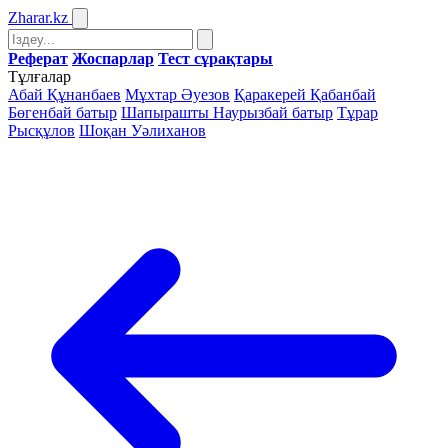
Zharar
.kz
Реферат
Жоспарлар
Тест сұрақтары
Тұлғалар
Абай Құнанбаев
Мұхтар Әуезов
Қаракерей Қабанбай
Бөгенбай батыр
Шапырашты Наурызбай батыр
Тұрар
Рысқұлов
Шоқан Уәлиханов