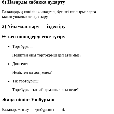
б) Назарды сабаққа аударту
Балалардың көңілін жинақтап, бүгінгі тапсырмаларға
қызығушылығын арттыру.
2) Ұйымдастыру — іздестіру
Өткен пішіндерді еске түсіру
Төртбұрыш
Неліктен оны төртбұрыш деп атаймыз?
Дөңгелек
Неліктен ол дөңгелек?
Тік төртбұрыш
Төртбұрыштан айырмашылығы неде?
Жаңа пішін: Үшбұрыш
Балалар, мынау —
үшбұрыш
пішіні.