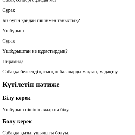
Сұрақ
Біз бүгін қандай пішінмен таныстық?
Үшбұрыш
Сұрақ
Үшбұрыштан не құрастырдық?
Пирамида
Сабаққа белсенді қатысқан балаларды мақтап, мадақтау.
Күтілетін нәтиже
Білу керек
Үшбұрыш пішінін ажырата білу.
Болу керек
Сабаққа қызығушылығы болуы.