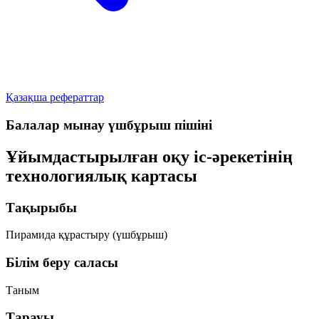
Қазақша рефераттар
Балалар мынау үшбұрыш пішіні
Ұйымдастырылған оқу іс-әрекетінің
технологиялық картасы
Тақырыбы
Пирамида құрастыру (үшбұрыш)
Білім беру саласы
Таным
Тарауы