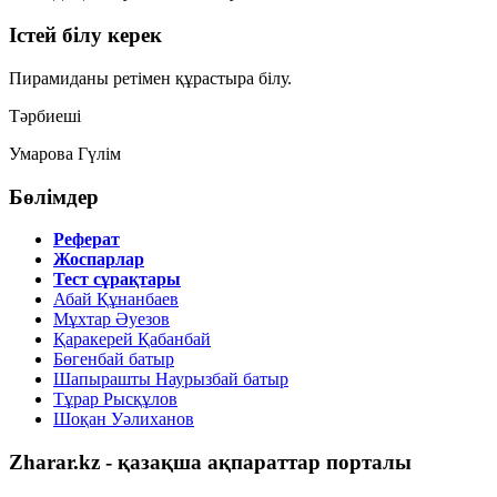
Істей білу керек
Пирамиданы ретімен құрастыра білу.
Тәрбиеші
Умарова Гүлім
Бөлімдер
Реферат
Жоспарлар
Тест сұрақтары
Абай Құнанбаев
Мұхтар Әуезов
Қаракерей Қабанбай
Бөгенбай батыр
Шапырашты Наурызбай батыр
Тұрар Рысқұлов
Шоқан Уәлиханов
Zharar.kz - қазақша ақпараттар порталы