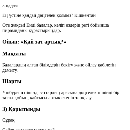
3-қадам
Ең үстіне қандай дөңгелек қоямыз?
Кішкентай
Өте жақсы! Енді балалар, келіп өздерің реті бойынша
пирамиданы құрастырыңдар.
Ойын: «Қай зат артық?»
Мақсаты
Балалардың алған білімдерін бекіту және ойлау қабілетін
дамыту.
Шарты
Үшбұрыш пішінді заттардың арасына дөңгелек пішінді бір
затты қойып, қайсысы артық екенін тапқызу.
3) Қорытынды
Сұрақ
Сабақ сендерге ұнады ма?