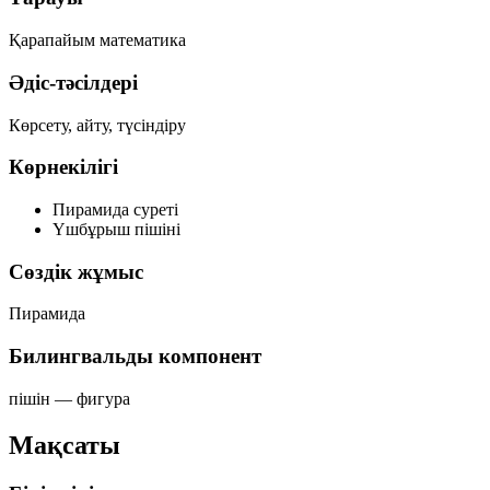
Қарапайым математика
Әдіс-тәсілдері
Көрсету, айту, түсіндіру
Көрнекілігі
Пирамида суреті
Үшбұрыш пішіні
Сөздік жұмыс
Пирамида
Билингвальды компонент
пішін
—
фигура
Мақсаты