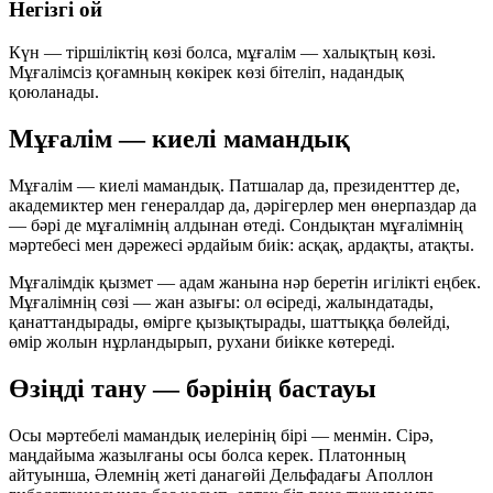
Негізгі ой
Күн — тіршіліктің көзі болса, мұғалім — халықтың көзі.
Мұғалімсіз қоғамның көкірек көзі бітеліп, надандық
қоюланады.
Мұғалім — киелі мамандық
Мұғалім — киелі мамандық. Патшалар да, президенттер де,
академиктер мен генералдар да, дәрігерлер мен өнерпаздар да
— бәрі де мұғалімнің алдынан өтеді. Сондықтан мұғалімнің
мәртебесі мен дәрежесі әрдайым биік: асқақ, ардақты, атақты.
Мұғалімдік қызмет — адам жанына нәр беретін игілікті еңбек.
Мұғалімнің сөзі — жан азығы: ол өсіреді, жалындатады,
қанаттандырады, өмірге қызықтырады, шаттыққа бөлейді,
өмір жолын нұрландырып, рухани биікке көтереді.
Өзіңді тану — бәрінің бастауы
Осы мәртебелі мамандық иелерінің бірі — менмін. Сірә,
маңдайыма жазылғаны осы болса керек. Платонның
айтуынша, Әлемнің жеті данагөйі Дельфадағы Аполлон