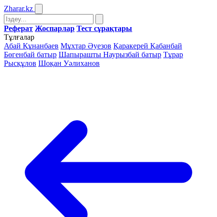
Zharar
.kz
Реферат
Жоспарлар
Тест сұрақтары
Тұлғалар
Абай Құнанбаев
Мұхтар Әуезов
Қаракерей Қабанбай
Бөгенбай батыр
Шапырашты Наурызбай батыр
Тұрар
Рысқұлов
Шоқан Уәлиханов