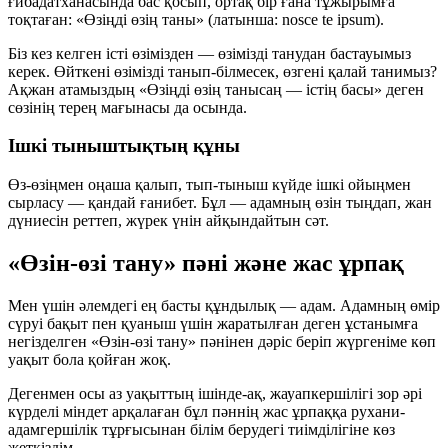
ғибадатханасында бас қосып, ортақ бір ғана тұжырымға
тоқтаған: «Өзіңді өзің таны» (латынша:
nosce te ipsum
).
Біз кез келген істі өзімізден — өзімізді танудан бастауымыз
керек. Өйткені өзімізді танып-білмесек, өзгені қалай танимыз?
Ақжан атамыздың «Өзіңді өзің танысаң — істің басы» деген
сөзінің терең мағынасы да осында.
Ішкі тыныштықтың құны
Өз-өзіңмен оңаша қалып, тып-тыныш күйде ішкі ойыңмен
сырласу — қандай ғанибет. Бұл — адамның өзін тыңдап, жан
дүниесін реттеп, жүрек үнін айқындайтын сәт.
«Өзін-өзі тану» пәні және жас ұрпақ
Мен үшін әлемдегі ең басты құндылық — адам. Адамның өмір
сүруі бақыт пен қуаныш үшін жаратылған деген ұстанымға
негізделген «Өзін-өзі тану» пәнінен дәріс беріп жүргеніме көп
уақыт бола қойған жоқ.
Дегенмен осы аз уақыттың ішінде-ақ, жауапкершілігі зор әрі
күрделі міндет арқалаған бұл пәннің жас ұрпаққа рухани-
адамгершілік тұрғысынан білім берудегі тиімділігіне көз
жеткіздім.