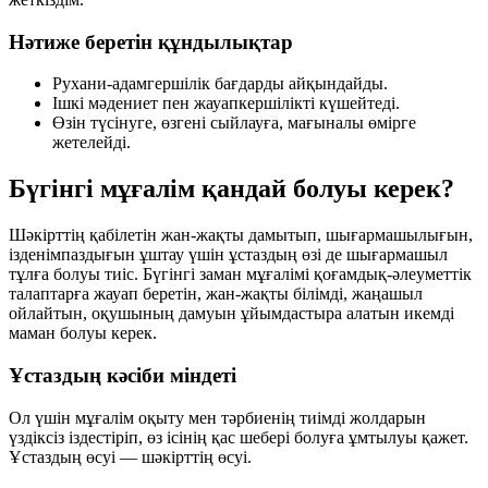
Нәтиже беретін құндылықтар
Рухани-адамгершілік бағдарды айқындайды.
Ішкі мәдениет пен жауапкершілікті күшейтеді.
Өзін түсінуге, өзгені сыйлауға, мағыналы өмірге
жетелейді.
Бүгінгі мұғалім қандай болуы керек?
Шәкірттің қабілетін жан-жақты дамытып, шығармашылығын,
ізденімпаздығын ұштау үшін ұстаздың өзі де шығармашыл
тұлға болуы тиіс. Бүгінгі заман мұғалімі қоғамдық-әлеуметтік
талаптарға жауап беретін, жан-жақты білімді, жаңашыл
ойлайтын, оқушының дамуын ұйымдастыра алатын икемді
маман болуы керек.
Ұстаздың кәсіби міндеті
Ол үшін мұғалім оқыту мен тәрбиенің тиімді жолдарын
үздіксіз іздестіріп, өз ісінің қас шебері болуға ұмтылуы қажет.
Ұстаздың өсуі — шәкірттің өсуі.