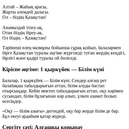
Алтай – Жайық арасы,
Жарты әлемдей даласы.
Ол – біздің Қазақстан!
Анамыздай тілеу-ақ,
Отан біздің біреу-ақ.
Ол біздің – Қазақстан!
Тәрбиеші өлең мазмұны бойынша сұрақ қойып, балалармен
бірге Қазақстан туралы әңгіме жүргізеді: туған жердің кеңдігі,
бірлігі және қадірі туралы ой бөліседі.
Кіріспе әңгіме: 1 қыркүйек — Білім күні
Балалар, 1 қыркүйек — Білім күні. Сендер алғаш рет
балабақша табалдырығын аттап, білім алуды бастап
отырсыңдар. Кейін мектеп табалдырығын аттап, оқу нәрімен
сусындап, білім бұлағынан нәр алып, үлкен азамат болып
өсесіңдер.
«Оқу — білім азығы» дегендей, оқу бар жерде білім де бар.
Бұл екеуі әрдайым қатар жүреді.
Сергіту сәті: Алғашқы қоңырау