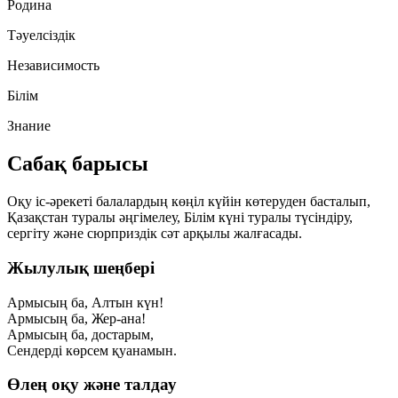
Родина
Тәуелсіздік
Независимость
Білім
Знание
Сабақ барысы
Оқу іс-әрекеті балалардың көңіл күйін көтеруден басталып,
Қазақстан туралы әңгімелеу, Білім күні туралы түсіндіру,
сергіту және сюрприздік сәт арқылы жалғасады.
Жылулық шеңбері
Армысың ба, Алтын күн!
Армысың ба, Жер-ана!
Армысың ба, достарым,
Сендерді көрсем қуанамын.
Өлең оқу және талдау