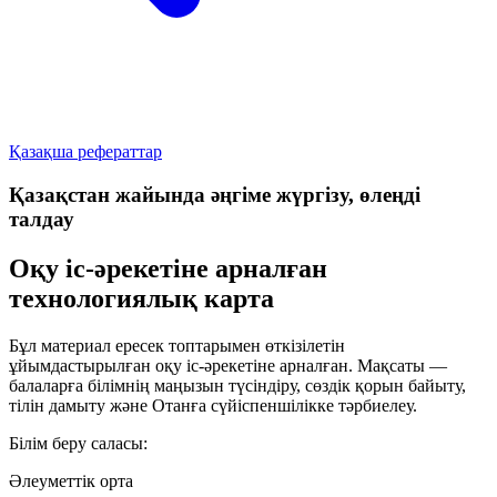
Қазақша рефераттар
Қазақстан жайында әңгіме жүргізу, өлеңді
талдау
Оқу іс-әрекетіне арналған
технологиялық карта
Бұл материал ересек топтарымен өткізілетін
ұйымдастырылған оқу іс-әрекетіне арналған. Мақсаты —
балаларға білімнің маңызын түсіндіру, сөздік қорын байыту,
тілін дамыту және Отанға сүйіспеншілікке тәрбиелеу.
Білім беру саласы:
Әлеуметтік орта