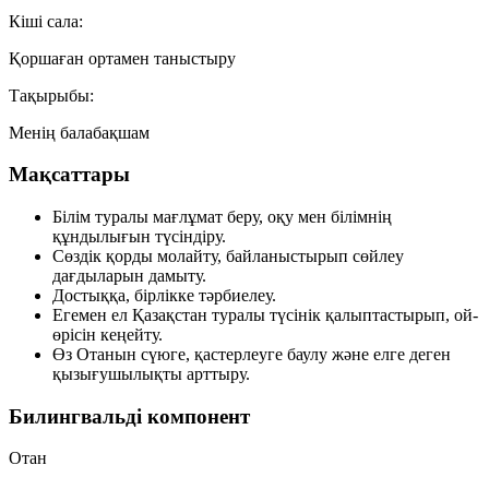
Кіші сала:
Қоршаған ортамен таныстыру
Тақырыбы:
Менің балабақшам
Мақсаттары
Білім туралы мағлұмат беру, оқу мен білімнің
құндылығын түсіндіру.
Сөздік қорды молайту, байланыстырып сөйлеу
дағдыларын дамыту.
Достыққа, бірлікке тәрбиелеу.
Егемен ел Қазақстан туралы түсінік қалыптастырып, ой-
өрісін кеңейту.
Өз Отанын сүюге, қастерлеуге баулу және елге деген
қызығушылықты арттыру.
Билингвальді компонент
Отан