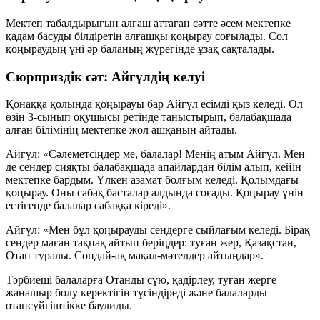
Мектеп табалдырығын алғаш аттаған сәтте әсем мектепке
қадам басуды білдіретін алғашқы қоңырау соғылады. Сол
қоңыраудың үні әр баланың жүрегінде ұзақ сақталады.
Сюрприздік сәт: Айгүлдің келуі
Қонаққа қолында қоңырауы бар Айгүл есімді қыз келеді. Ол
өзін 3-сынып оқушысы ретінде таныстырып, балабақшада
алған білімінің мектепке жол ашқанын айтады.
Айгүл: «Сәлеметсіңдер ме, балалар! Менің атым Айгүл. Мен
де сендер сияқты балабақшада апайлардан білім алып, кейін
мектепке бардым. Үлкен азамат болғым келеді. Қолымдағы —
қоңырау. Оны сабақ басталар алдында соғады. Қоңырау үнін
естігенде балалар сабаққа кіреді».
Айгүл: «Мен бұл қоңырауды сендерге сыйлағым келеді. Бірақ
сендер маған тақпақ айтып беріңдер: туған жер, Қазақстан,
Отан туралы. Сондай-ақ мақал-мәтелдер айтыңдар».
Тәрбиеші балаларға Отанды сүю, қадірлеу, туған жерге
жанашыр болу керектігін түсіндіреді және балаларды
отансүйгіштікке баулиды.