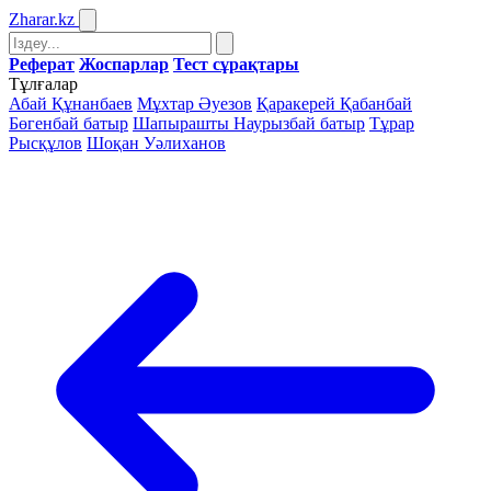
Zharar
.kz
Реферат
Жоспарлар
Тест сұрақтары
Тұлғалар
Абай Құнанбаев
Мұхтар Әуезов
Қаракерей Қабанбай
Бөгенбай батыр
Шапырашты Наурызбай батыр
Тұрар
Рысқұлов
Шоқан Уәлиханов