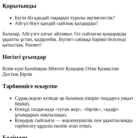
Қорытынды
Бүгін біз қандай тақырып туралы әңгімелестік?
Айгүл бізге қандай сыйлық қалдырды?
Балалар, Айгүлге алғыс айтамыз. Ол сыйлаған қоңырауды
ұқыпты ұстап, қадірлейік. Бүгінгі сабаққа бәріміз белсенді
қатыстық. Рахмет!
Негізгі ұғымдар
Білім күні
Балабақша
Мектеп
Қоңырау
Отан
Қазақстан
Достық
Бірлік
Тәрбиешіге ескертпе
Сұрақ-жауап кезінде әр баланың пікірін тыңдауға уақыт
беріңіз.
Өлеңді талдағанда «туған жер», «бірлік», «қадір»
ұғымдарын нақтылаңыз.
Қоңырау сыйлығы — жауапкершілік пен ұқыптылыққа
тәрбиелеу құралы екенін атап өтіңіз.
Бөлімдер