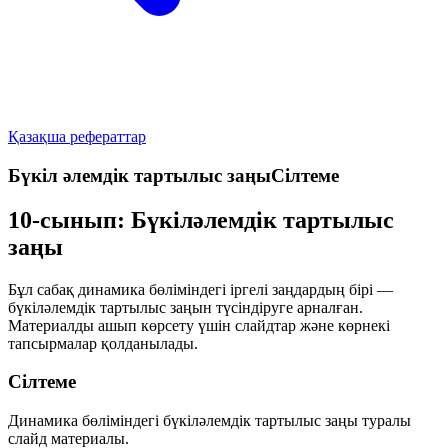
Қазақша рефераттар
Бүкіл әлемдік тартылыс заңыСілтеме
10-сынып: Бүкіләлемдік тартылыс
заңы
Бұл сабақ динамика бөліміндегі іргелі заңдардың бірі —
бүкіләлемдік тартылыс заңын түсіндіруге арналған.
Материалды ашып көрсету үшін слайдтар және көрнекі
тапсырмалар қолданылады.
Сілтеме
Динамика бөліміндегі бүкіләлемдік тартылыс заңы туралы
слайд материалы.