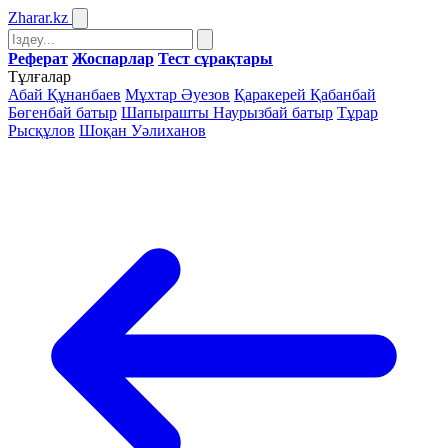
Zharar
.kz
Реферат
Жоспарлар
Тест сұрақтары
Тұлғалар
Абай Құнанбаев
Мұхтар Әуезов
Қаракерей Қабанбай
Бөгенбай батыр
Шапырашты Наурызбай батыр
Тұрар
Рысқұлов
Шоқан Уәлиханов