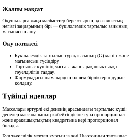
Жалпы мақсат
Оқушыларға жаңа мәліметтер бере отырып, қозғалыстың
негізгі заңдарының бірі — бүкіләлемдік тартылыс заңының
мағынасын ашу.
Оқу нәтижесі
Бүкіләлемдік тартылыс тұрақтысының (G) мәнін және
мағынасын түсіндіру.
Тартылыс күшінің массаға және арақашықтыққа
тәуелділігін талдау.
Формуладағы шамалардың өлшем бірліктерін дұрыс
қолдану.
Түйінді идеялар
Массалары әртүрлі екі дененің арасындағы тартылыс күші:
денелер массаларының көбейтіндісіне тура пропорционал
және
арақашықтықтың квадратына кері пропорционал
болады.
Бұл тәуелділік мектеп курсында жиі
Ньютонның тартылыс