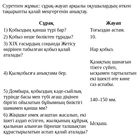
Суретпен жұмыс: сұрақ-жауап арқылы оқушылардың өткен
тақырыпты қалай меңгергенін анықтау.
Сұрақ
Жауап
1) Қобыздың қанша түрі бар?
Тоғыздан астам.
2) Қобыз неше бөліктен тұрады?
10.
3) ХІХ ғасырдың соңында Жетісу
өңірінен табылған қобыз қалай
Нар қобыз.
аталады?
Қазақтың шанағын
тізеге сүйеп,
4) Қылқобызға анықтама бер.
ысқымен тартылатын
екі ішекті өте көне
саз аспабы.
5) Домбыра, қобыздың кәде-сыйлық
түрінде басы мен түбі ағаш діңінен
140–150 мм.
бірігіп ойылатын бұйымның биіктігі
шамамен қанша мм?
6) Жіңішке имек ағаштан жасалып, екі
ішегі аздап есілген, жылқының құйрық
Ысқыш.
қылынан алынған бірнеше талшықтан
құрастырылатын аспап қалай аталады?