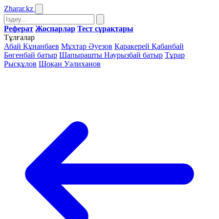
Zharar
.kz
Реферат
Жоспарлар
Тест сұрақтары
Тұлғалар
Абай Құнанбаев
Мұхтар Әуезов
Қаракерей Қабанбай
Бөгенбай батыр
Шапырашты Наурызбай батыр
Тұрар
Рысқұлов
Шоқан Уәлиханов