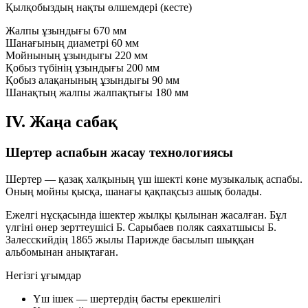
Қылқобыздың нақты өлшемдері (кесте)
Жалпы ұзындығы
670 мм
Шанағының диаметрі
60 мм
Мойнының ұзындығы
220 мм
Қобыз түбінің ұзындығы
200 мм
Қобыз алақанының ұзындығы
90 мм
Шанақтың жалпы жалпақтығы
180 мм
IV. Жаңа сабақ
Шертер аспабын жасау технологиясы
Шертер
— қазақ халқының үш ішекті көне музыкалық аспабы.
Оның мойны қысқа, шанағы қақпақсыз ашық болады.
Ежелгі нұсқасында ішектер жылқы қылынан жасалған. Бұл
үлгіні өнер зерттеушісі
Б. Сарыбаев
поляк саяхатшысы
Б.
Залесскийдің
1865 жылы Парижде басылып шыққан
альбомынан анықтаған.
Негізгі ұғымдар
Үш ішек
— шертердің басты ерекшелігі