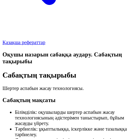
Қазақша рефераттар
Оқушы назарын сабаққа аудару. Сабақтың
тақырыбы
Сабақтың тақырыбы
Шертер аспабын жасау технологиясы.
Сабақтың мақсаты
Білімділік:
оқушыларды шертер аспабын жасау
технологиясының әдістерімен таныстырып, бұйым
жасауды үйрету.
Тәрбиелік:
ұқыптылыққа, іскерлікке және тазалыққа
тәрбиелеу.