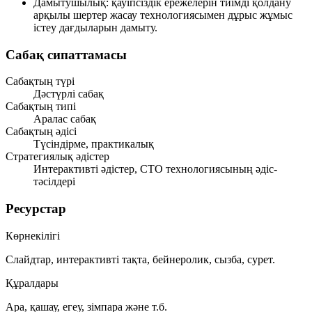
Дамытушылық:
қауіпсіздік ережелерін тиімді қолдану
арқылы шертер жасау технологиясымен дұрыс жұмыс
істеу дағдыларын дамыту.
Сабақ сипаттамасы
Сабақтың түрі
Дәстүрлі сабақ
Сабақтың типі
Аралас сабақ
Сабақтың әдісі
Түсіндірме, практикалық
Стратегиялық әдістер
Интерактивті әдістер, СТО технологиясының әдіс-
тәсілдері
Ресурстар
Көрнекілігі
Слайдтар, интерактивті тақта, бейнеролик, сызба, сурет.
Құралдары
Ара, қашау, егеу, зімпара және т.б.