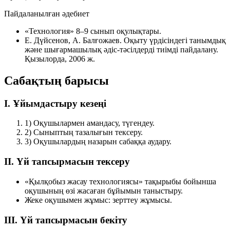
Пайдаланылған әдебиет
«Технология» 8–9 сынып оқулықтары.
Е. Дүйсенов, А. Балғожаев.
Оқыту үрдісіндегі танымдық
және шығармашылық әдіс-тәсілдерді тиімді пайдалану
.
Қызылорда, 2006 ж.
Сабақтың барысы
I. Ұйымдастыру кезеңі
1)
Оқушылармен амандасу, түгендеу.
2)
Сыныптың тазалығын тексеру.
3)
Оқушылардың назарын сабаққа аудару.
II. Үй тапсырмасын тексеру
«Қылқобыз жасау технологиясы» тақырыбы бойынша
оқушының өзі жасаған бұйымын таныстыру.
Жеке оқушымен жұмыс: зерттеу жұмысы.
III. Үй тапсырмасын бекіту