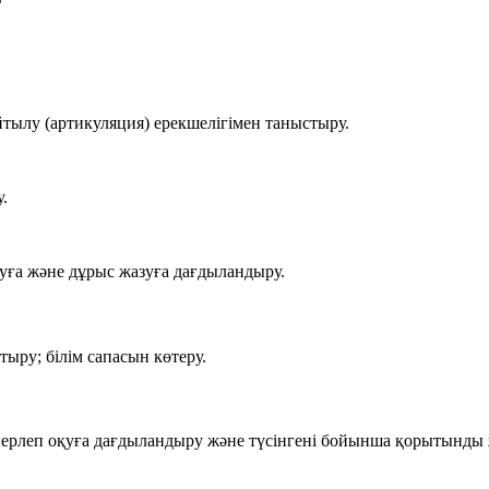
тылу (артикуляция) ерекшелігімен таныстыру.
.
туға және дұрыс жазуға дағдыландыру.
ыру; білім сапасын көтеру.
нерлеп оқуға дағдыландыру және түсінгені бойынша қорытынды ж