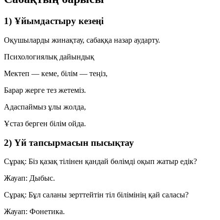
1) Ұйымдастыру кезеңі
Оқушыларды жинақтау, сабаққа назар аударту.
Психологиялық дайындық
Мектеп — кеме, білім — теңіз,
Барар жерге тез жетеміз.
Адаспаймыз ұлы жолда,
Ұстаз берген білім ойда.
2) Үй тапсырмасын пысықтау
Сұрақ:
Біз қазақ тілінен қандай бөлімді оқып жатыр едік?
Жауап:
Дыбыс.
Сұрақ:
Бұл саланы зерттейтін тіл білімінің қай саласы?
Жауап:
Фонетика.