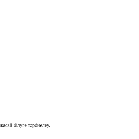
асай білуге тәрбиелеу.