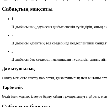
Сабақтың мақсаты
1
Ц дыбысының дауыссыз дыбыс екенін түсіндіріп, оның ай
2
Ц дыбысы қазақтың төл сөздерінде кездеспейтінін байқату
3
Ц дыбысы бар сөздердің мағынасын түсіндіріп, дұрыс ай
Дамытушылық
Ойлау мен есте сақтау қабілетін, қызығушылық пен ынтаны артт
Тәрбиелік
Өздігінен жұмыс істеуге баулу, ойын тұжырымдауға үйрету, мә
Сабақтың барысы