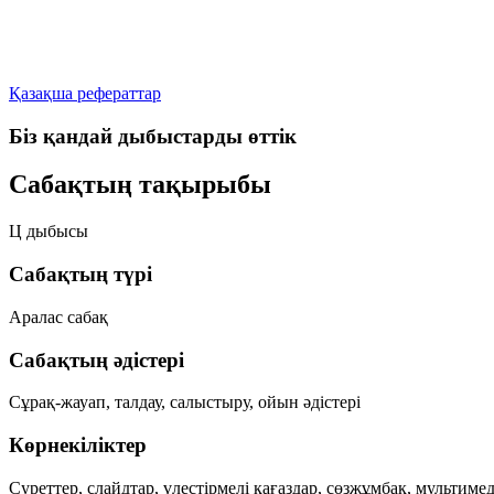
Қазақша рефераттар
Біз қандай дыбыстарды өттік
Сабақтың тақырыбы
Ц дыбысы
Сабақтың түрі
Аралас сабақ
Сабақтың әдістері
Сұрақ-жауап, талдау, салыстыру, ойын әдістері
Көрнекіліктер
Суреттер, слайдтар, үлестірмелі қағаздар, сөзжұмбақ, мультиме