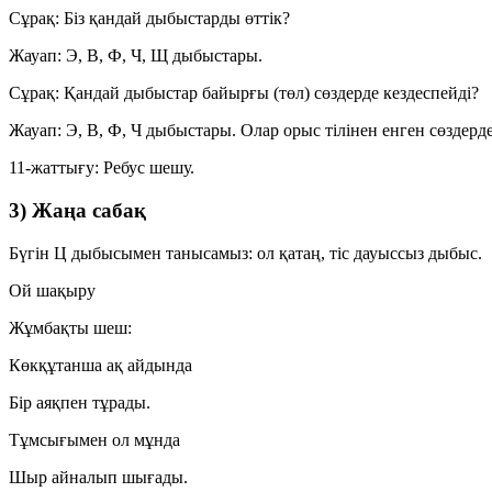
Сұрақ:
Біз қандай дыбыстарды өттік?
Жауап:
Э, В, Ф, Ч, Щ дыбыстары.
Сұрақ:
Қандай дыбыстар байырғы (төл) сөздерде кездеспейді?
Жауап:
Э, В, Ф, Ч дыбыстары. Олар орыс тілінен енген сөздерде
11-жаттығу:
Ребус шешу.
3) Жаңа сабақ
Бүгін
Ц
дыбысымен танысамыз: ол
қатаң
,
тіс дауыссыз
дыбыс.
Ой шақыру
Жұмбақты шеш:
Көкқұтанша ақ айдында
Бір аяқпен тұрады.
Тұмсығымен ол мұнда
Шыр айналып шығады.