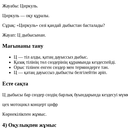
Жауабы:
Циркуль.
Циркуль — оқу құралы.
Сұрақ:
«Циркуль» сөзі қандай дыбыстан басталады?
Жауап:
Ц дыбысынан.
Мағынаны тану
Ц — тіл алды, қатаң дауыссыз дыбыс.
Қазақ тілінің төл сөздерінің құрамында кездеспейді.
Орыс тілінен енген сөздер мен терминдерге тән.
Ц — қатаң дауыссыз дыбысты белгілейтін әріп.
Есте сақта
Ц дыбысы бар сөздер сөздің барлық буындарында кездесуі мүмк
цех
мотоцикл
концерт
цифр
Көрнекілікпен жұмыс.
4) Оқулықпен жұмыс