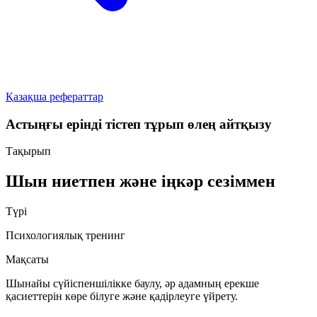
Қазақша рефераттар
Астыңғы ерінді тістеп тұрып өлең айтқызу
Тақырып
Шын ниетпен және іңкәр сезіммен
Түрі
Психологиялық тренинг
Мақсаты
Шынайы сүйіспеншілікке баулу, әр адамның ерекше
қасиеттерін көре білуге және қадірлеуге үйрету.