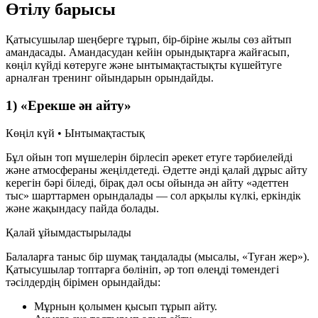
Өтілу барысы
Қатысушылар шеңберге тұрып, бір-біріне жылы сөз айтып
амандасады. Амандасудан кейін орындықтарға жайғасып,
көңіл күйді көтеруге және ынтымақтастықты күшейтуге
арналған тренинг ойындарын орындайды.
1) «Ерекше ән айту»
Көңіл күй • Ынтымақтастық
Бұл ойын топ мүшелерін бірлесіп әрекет етуге тәрбиелейді
және атмосфераны жеңілдетеді. Әдетте әнді қалай дұрыс айту
керегін бәрі біледі, бірақ дәл осы ойында ән айту «әдеттен
тыс» шарттармен орындалады — сол арқылы күлкі, еркіндік
және жақындасу пайда болады.
Қалай ұйымдастырылады
Балаларға таныс бір шумақ таңдалады (мысалы, «Туған жер»).
Қатысушылар топтарға бөлініп, әр топ өлеңді төмендегі
тәсілдердің бірімен орындайды:
Мұрнын қолымен қысып тұрып айту.