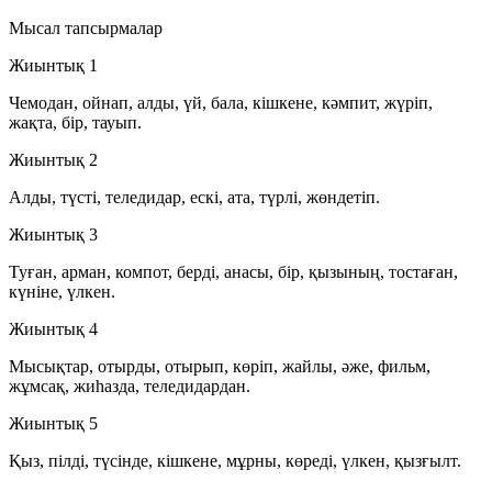
Мысал тапсырмалар
Жиынтық 1
Чемодан, ойнап, алды, үй, бала, кішкене, кәмпит, жүріп,
жақта, бір, тауып.
Жиынтық 2
Алды, түсті, теледидар, ескі, ата, түрлі, жөндетіп.
Жиынтық 3
Туған, арман, компот, берді, анасы, бір, қызының, тостаған,
күніне, үлкен.
Жиынтық 4
Мысықтар, отырды, отырып, көріп, жайлы, әже, фильм,
жұмсақ, жиһазда, теледидардан.
Жиынтық 5
Қыз, пілді, түсінде, кішкене, мұрны, көреді, үлкен, қызғылт.