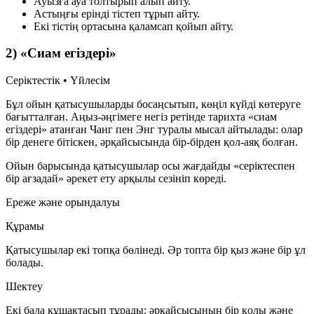
Ауызға ауа толтырып алып айту.
Астыңғы ерінді тістеп тұрып айту.
Екі тістің ортасына қаламсап қойып айту.
2) «Сиам егіздері»
Серіктестік • Үйлесім
Бұл ойын қатысушыларды босаңсытып, көңіл күйді көтеруге
бағытталған. Аңыз-әңгімеге негіз ретінде тарихта «сиам
егіздері» атанған Чанг пен Энг туралы мысал айтылады: олар
бір денеге бітіскен, әрқайсысында бір-бірден қол-аяқ болған.
Ойын барысында қатысушылар осы жағдайды «серіктеспен
бір ағзадай» әрекет ету арқылы сезініп көреді.
Ереже және орындалуы
Құрамы
Қатысушылар екі топқа бөлінеді. Әр топта бір қыз және бір ұл
болады.
Шектеу
Екі бала құшақтасып тұрады: әрқайсысының бір қолы және