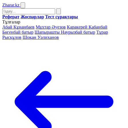
Zharar
.kz
Реферат
Жоспарлар
Тест сұрақтары
Тұлғалар
Абай Құнанбаев
Мұхтар Әуезов
Қаракерей Қабанбай
Бөгенбай батыр
Шапырашты Наурызбай батыр
Тұрар
Рысқұлов
Шоқан Уәлиханов