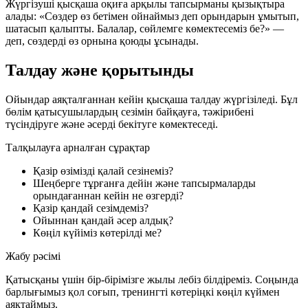
Жүргізуші қысқаша оқиға арқылы тапсырманы қызықтыра
алады:
«Сөздер өз бетімен ойнаймыз деп орындарын ұмытып,
шатасып қалыпты. Балалар, сөйлемге көмектесеміз бе?»
—
деп, сөздерді өз орнына қоюды ұсынады.
Талдау және қорытынды
Ойындар аяқталғаннан кейін қысқаша талдау жүргізіледі. Бұл
бөлім қатысушылардың сезімін байқауға, тәжірибені
түсіндіруге және әсерді бекітуге көмектеседі.
Талқылауға арналған сұрақтар
Қазір өзімізді қалай сезінеміз?
Шеңберге тұрғанға дейін және тапсырмаларды
орындағаннан кейін не өзгерді?
Қазір қандай сезімдеміз?
Ойыннан қандай әсер алдық?
Көңіл күйіміз көтерілді ме?
Жабу рәсімі
Қатысқаны үшін бір-бірімізге жылы лебіз білдіреміз. Соңында
барлығымыз қол соғып, тренингті көтеріңкі көңіл күймен
аяқтаймыз.