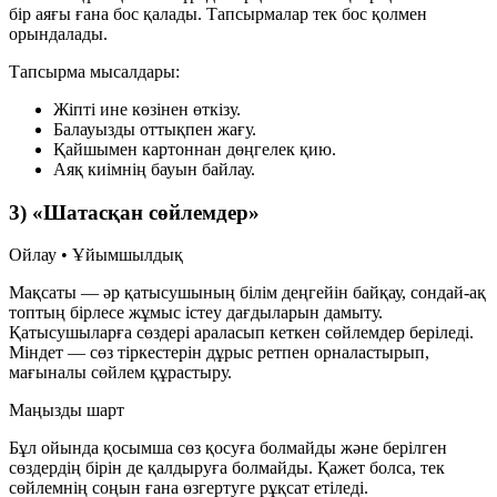
бір аяғы ғана бос қалады. Тапсырмалар тек бос қолмен
орындалады.
Тапсырма мысалдары:
Жіпті ине көзінен өткізу.
Балауызды оттықпен жағу.
Қайшымен картоннан дөңгелек қию.
Аяқ киімнің бауын байлау.
3) «Шатасқан сөйлемдер»
Ойлау • Ұйымшылдық
Мақсаты — әр қатысушының білім деңгейін байқау, сондай-ақ
топтың бірлесе жұмыс істеу дағдыларын дамыту.
Қатысушыларға сөздері араласып кеткен сөйлемдер беріледі.
Міндет — сөз тіркестерін дұрыс ретпен орналастырып,
мағыналы сөйлем құрастыру.
Маңызды шарт
Бұл ойында қосымша сөз қосуға болмайды және берілген
сөздердің бірін де қалдыруға болмайды. Қажет болса, тек
сөйлемнің соңын ғана өзгертуге рұқсат етіледі.