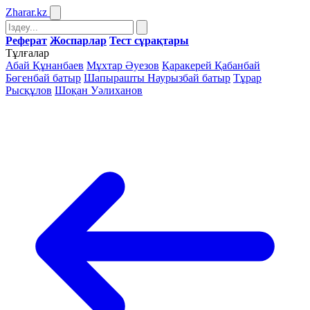
Zharar
.kz
Реферат
Жоспарлар
Тест сұрақтары
Тұлғалар
Абай Құнанбаев
Мұхтар Әуезов
Қаракерей Қабанбай
Бөгенбай батыр
Шапырашты Наурызбай батыр
Тұрар
Рысқұлов
Шоқан Уәлиханов