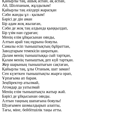
Қайырлы таң, ашық аспан, ақ аспан,
Ай, Шолпаным, жұлдызым!
Қайырлы таң әзілдері жарасқан
Сәби жанды ұл - қызым!
Бәрісі де дін аман
Бір адам жоқ жылаған,
Сәби де жоқ таң алдында қыңқылдап,
Бір үзім нан сұраған;
Менің елім ұйқысынан оянды,
Алтын арай таң нұрына бояулы.
Самалы есіп тыныштықтың бұйраттан,
Заводтарым темекісін ширатқан.
Далам менің тыныштыққа сый тартқан,
Қалам менің тыныштық деп күй тартқан.
Жер шарының тыныштығын сақтаған,
Қайырлы таң, ұлы Отаным, шат заман!
Сен күзеткен тыныштықты жырға орап,
Ұрпағыма ап барам.
Зеңбіректер атылмай,
Атомдар да уатылмай
Менің елім тыныштықта жатыр жәй.
Бәрісі де ұйқысынан оянды.
Алтын таңның шапағына бояулы!
Шуағымен шомылдырып алапты,
Тағы, міне, бейбітшілік таңы атты.