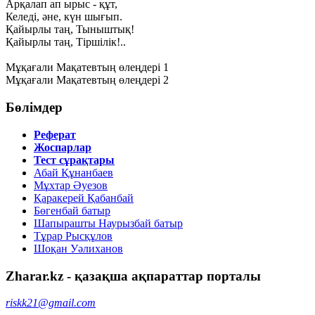
Арқалап ап ырыс - құт,
Келеді, әне, күн шығып.
Қайырлы таң, Тыныштық!
Қайырлы таң, Тіршілік!..
Мұқағали Мақатевтың өлеңдері 1
Мұқағали Мақатевтың өлеңдері 2
Бөлімдер
Реферат
Жоспарлар
Тест сұрақтары
Абай Құнанбаев
Мұхтар Әуезов
Қаракерей Қабанбай
Бөгенбай батыр
Шапырашты Наурызбай батыр
Тұрар Рысқұлов
Шоқан Уәлиханов
Zharar.kz - қазақша ақпараттар порталы
riskk21@gmail.com