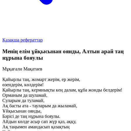
Қазақша рефераттар
Менің елім ұйқысынан оянды, Алтын арай таң
нұрына бояулы
Мұқағали Мақатаев
Қайырлы таң, жомарт жерім, ер жерім,
өзендерім, көлдерім!
Қайырлы таң, кермиықты кең далам, құба жонды белдерім!
Орманым да шуламай,
Суларым да туламай,
Ақ басты ата - тауларым да жыламай,
Ұйқысынан оянды,
Бәрісі де таң нұрына бояулы.
Айдын көлде асыр caп жүр қаз, аққу,
Ақ таңымен амандасып қазақтың