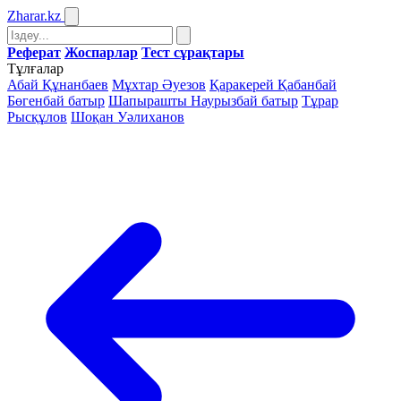
Zharar
.kz
Реферат
Жоспарлар
Тест сұрақтары
Тұлғалар
Абай Құнанбаев
Мұхтар Әуезов
Қаракерей Қабанбай
Бөгенбай батыр
Шапырашты Наурызбай батыр
Тұрар
Рысқұлов
Шоқан Уәлиханов