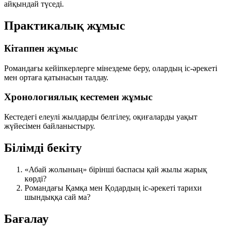
айқындай түседі.
Практикалық жұмыс
Кітаппен жұмыс
Романдағы кейіпкерлерге мінездеме беру, олардың іс-әрекеті
мен ортаға қатынасын талдау.
Хронологиялық кестемен жұмыс
Кестедегі елеулі жылдарды белгілеу, оқиғаларды уақыт
жүйесімен байланыстыру.
Білімді бекіту
«Абай жолының» бірінші баспасы қай жылы жарық
көрді?
Романдағы Қамқа мен Қодардың іс-әрекеті тарихи
шындыққа сай ма?
Бағалау