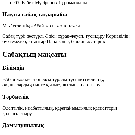
65. Ғабит Мүсіреповтің романдары
Нақты сабақ тақырыбы
М. Әуезовтің «Абай жолы» эпопеясы
Сабақ түрі: дәстүрлі
Әдісі: сұрақ-жауап, түсіндіру
Көрнекілік:
бүктемелер, кітаптар
Пәнаралық байланыс: тарих
Сабақтың мақсаты
Білімдік
«Абай жолы» эпопеясы туралы түсінікті кеңейту,
оқушылардың пәнге қызығушылығын арттыру.
Тәрбиелік
Әдептілік, инабаттылық, қарапайымдылық қасиеттерін
қалыптастыру.
Дамытушылық