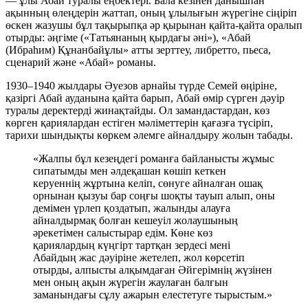
— ұлы Абай туралы еңбектері. Бала кезінен данышпан
ақынның өлеңдерін жаттап, оның ұлылығын жүрегіне сіңіріп
өскен жазушы бұл тақырыпқа әр қырынан қайта-қайта оралып
отырды: әңгіме («Татьянаның қырдағы әні»), «Абай
(Ибраһим) Құнанбайұлы» атты зерттеу, либретто, пьеса,
сценарий және «Абай» романы.
1930–1940 жылдары Әуезов арнайы түрде Семей өңіріне,
қазіргі Абай ауданына қайта барып, Абай өмір сүрген дәуір
туралы деректерді жинақтайды. Ол замандастардан, көз
көрген қариялардан естіген мәліметтерін қағазға түсіріп,
тарихи шындықты көркем әлемге айналдыру жолын табады.
«Жалпы бұл кезеңдегі романға байланысты жұмыс
сипатымды мен әлдеқашан көшіп кеткен
керуеннің жұртына келіп, сөнуге айналған ошақ
орнынан қызуы бар соңғы шоқты тауып алып, оны
демімен үрлеп қоздатып, жалынды алауға
айналдырмақ болған кешеуіл жолаушының
әрекетімен салыстырар едім. Көне көз
қариялардың күңгірт тартқан зердесі мені
Абайдың жас дәуіріне жетелеп, жол көрсетіп
отырды, алпысты алқымдаған Әйгерімнің жүзінен
мен оның ақын жүрегін жаулаған балғын
заманындағы сұлу ажарын елестетуге тырыстым.»