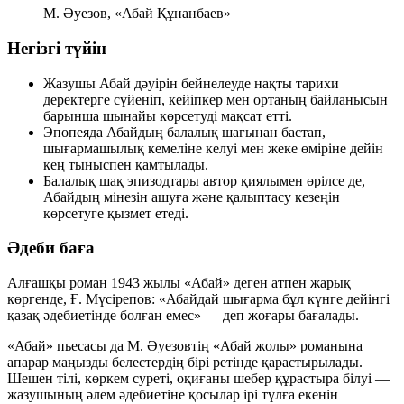
М. Әуезов, «Абай Құнанбаев»
Негізгі түйін
Жазушы Абай дәуірін бейнелеуде нақты тарихи
деректерге сүйеніп, кейіпкер мен ортаның байланысын
барынша шынайы көрсетуді мақсат етті.
Эпопеяда Абайдың балалық шағынан бастап,
шығармашылық кемеліне келуі мен жеке өміріне дейін
кең тыныспен қамтылады.
Балалық шақ эпизодтары автор қиялымен өрілсе де,
Абайдың мінезін ашуға және қалыптасу кезеңін
көрсетуге қызмет етеді.
Әдеби баға
Алғашқы роман 1943 жылы «Абай» деген атпен жарық
көргенде, Ғ. Мүсірепов:
«Абайдай шығарма бұл күнге дейінгі
қазақ әдебиетінде болған емес»
— деп жоғары бағалады.
«Абай» пьесасы да М. Әуезовтің «Абай жолы» романына
апарар маңызды белестердің бірі ретінде қарастырылады.
Шешен тілі, көркем суреті, оқиғаны шебер құрастыра білуі —
жазушының әлем әдебиетіне қосылар ірі тұлға екенін