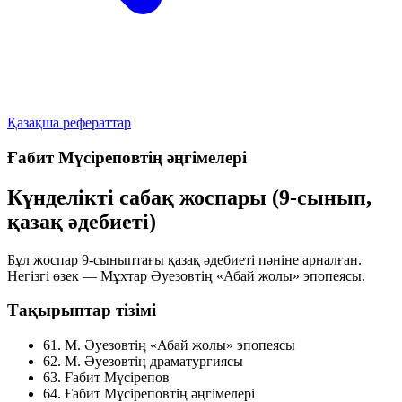
Қазақша рефераттар
Ғабит Мүсіреповтің әңгімелері
Күнделікті сабақ жоспары (9-сынып,
қазақ әдебиеті)
Бұл жоспар 9-сыныптағы қазақ әдебиеті пәніне арналған.
Негізгі өзек — Мұхтар Әуезовтің
«Абай жолы»
эпопеясы.
Тақырыптар тізімі
61. М. Әуезовтің «Абай жолы» эпопеясы
62. М. Әуезовтің драматургиясы
63. Ғабит Мүсірепов
64. Ғабит Мүсіреповтің әңгімелері