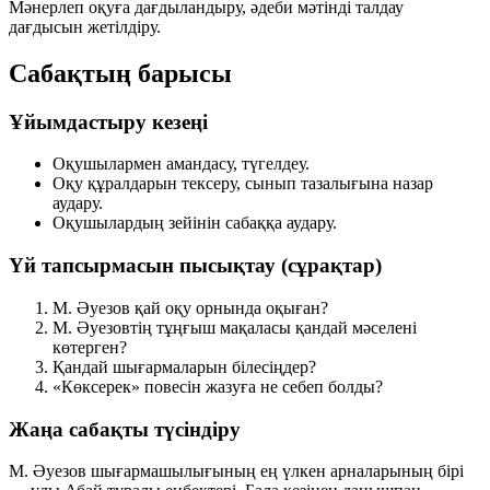
Мәнерлеп оқуға дағдыландыру, әдеби мәтінді талдау
дағдысын жетілдіру.
Сабақтың барысы
Ұйымдастыру кезеңі
Оқушылармен амандасу, түгелдеу.
Оқу құралдарын тексеру, сынып тазалығына назар
аудару.
Оқушылардың зейінін сабаққа аудару.
Үй тапсырмасын пысықтау (сұрақтар)
М. Әуезов қай оқу орнында оқыған?
М. Әуезовтің тұңғыш мақаласы қандай мәселені
көтерген?
Қандай шығармаларын білесіңдер?
«Көксерек» повесін жазуға не себеп болды?
Жаңа сабақты түсіндіру
М. Әуезов шығармашылығының ең үлкен арналарының бірі