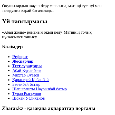
Оқушылардың жауап беру сапасына, мәтінді түсінуі мен
талдауына қарай бағаланады.
Үй тапсырмасы
«Абай жолы» романын оқып келу. Мәтіннің толық
нұсқасымен танысу.
Бөлімдер
Реферат
Жоспарлар
Тест сұрақтары
Абай Құнанбаев
Мұхтар Әуезов
Қаракерей Қабанбай
Бөгенбай батыр
Шапырашты Наурызбай батыр
Тұрар Рысқұлов
Шоқан Уәлиханов
Zharar.kz - қазақша ақпараттар порталы