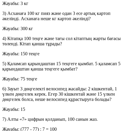
Жауабы:
3 кг
3) Асханаға 100 кг пияз және одан 3 есе артық картоп
әкелінді. Асханаға неше кг картоп әкелінді?
Жауабы:
300 кг
4) Кітапқа 100 теңге және тағы сол кітаптың жарты бағасы
төленді. Кітап қанша тұрады?
Жауабы:
150 теңге
5) Қаламсап қарындаштан 15 теңгеге қымбат. 5 қаламсап 5
қарындаштан қанша теңгеге қымбат?
Жауабы:
75 теңге
6) Зауыт 3 дөңгелекті велосипед жасайды: 2 кішкентай, 1
үлкен дөңгелек керек. Егер 30 кішкентай және 15 үлкен
дөңгелек болса, неше велосипед құрастыруға болады?
Жауабы:
15
7) Алты «7» цифрын қолданып, 100 санын жаз.
Жауабы:
(777 - 77) : 7 = 100