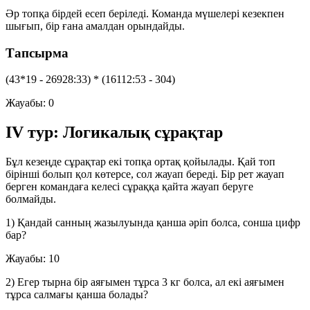
Әр топқа бірдей есеп беріледі. Команда мүшелері кезекпен
шығып, бір ғана амалдан орындайды.
Тапсырма
(43*19 - 26928:33) * (16112:53 - 304)
Жауабы: 0
IV тур: Логикалық сұрақтар
Бұл кезеңде сұрақтар екі топқа ортақ қойылады. Қай топ
бірінші болып қол көтерсе, сол жауап береді. Бір рет жауап
берген командаға келесі сұраққа қайта жауап беруге
болмайды.
1) Қандай санның жазылуында қанша әріп болса, сонша цифр
бар?
Жауабы:
10
2) Егер тырна бір аяғымен тұрса 3 кг болса, ал екі аяғымен
тұрса салмағы қанша болады?