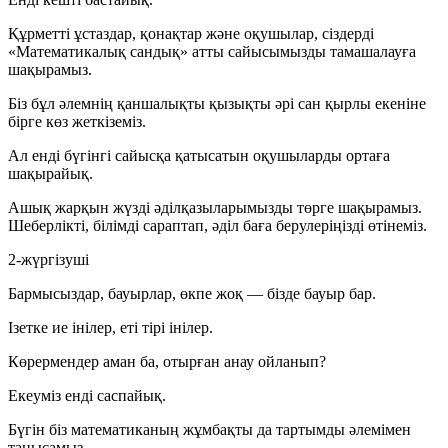
Құрметті ұстаздар, қонақтар және оқушылар, сіздерді
«Математикалық сандық» атты сайысымызды тамашалауға
шақырамыз.
Біз бұл әлемнің қаншалықты қызықты әрі сан қырлы екеніне
бірге көз жеткіземіз.
Ал енді бүгінгі сайысқа қатысатын оқушыларды ортаға
шақырайық.
Ашық жарқын жүзді әділқазыларымызды төрге шақырамыз.
Шеберлікті, білімді сараптап, әділ баға берулеріңізді өтінеміз.
2-жүргізуші
Бармысыздар, бауырлар, өкпе жоқ — бізде бауыр бар.
Ізетке ие інілер, еті тірі інілер.
Көрермендер аман ба, отырған анау ойланып?
Екеуміз енді саспайық.
Бүгін біз математиканың жұмбақты да тартымды әлемімен
танысамыз.