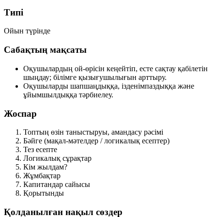
Типі
Ойын түрінде
Сабақтың мақсаты
Оқушылардың ой-өрісін кеңейтіп, есте сақтау қабілетін
шыңдау; білімге қызығушылығын арттыру.
Оқушыларды шапшаңдыққа, ізденімпаздыққа және
ұйымшылдыққа тәрбиелеу.
Жоспар
Топтың өзін таныстыруы, амандасу рәсімі
Бәйге (мақал-мәтелдер / логикалық есептер)
Тез есепте
Логикалық сұрақтар
Кім жылдам?
Жұмбақтар
Капитандар сайысы
Қорытынды
Қолданылған нақыл сөздер