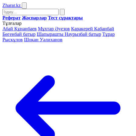
Zharar
.kz
Реферат
Жоспарлар
Тест сұрақтары
Тұлғалар
Абай Құнанбаев
Мұхтар Әуезов
Қаракерей Қабанбай
Бөгенбай батыр
Шапырашты Наурызбай батыр
Тұрар
Рысқұлов
Шоқан Уәлиханов