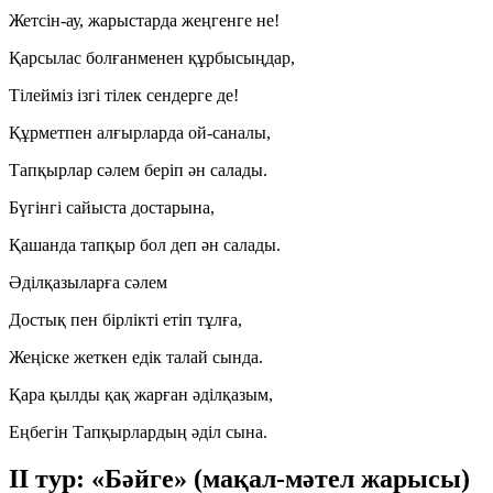
Жетсін-ау, жарыстарда жеңгенге не!
Қарсылас болғанменен құрбысыңдар,
Тілейміз ізгі тілек сендерге де!
Құрметпен алғырларда ой-саналы,
Тапқырлар сәлем беріп ән салады.
Бүгінгі сайыста достарына,
Қашанда тапқыр бол деп ән салады.
Әділқазыларға сәлем
Достық пен бірлікті етіп тұлға,
Жеңіске жеткен едік талай сында.
Қара қылды қақ жарған әділқазым,
Еңбегін Тапқырлардың әділ сына.
II тур: «Бәйге» (мақал-мәтел жарысы)