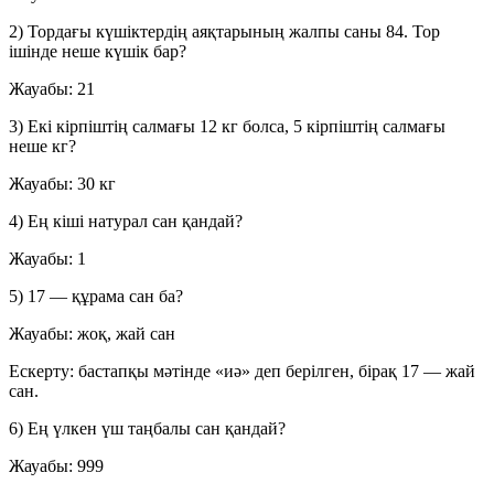
2) Тордағы күшіктердің аяқтарының жалпы саны 84. Тор
ішінде неше күшік бар?
Жауабы:
21
3) Екі кірпіштің салмағы 12 кг болса, 5 кірпіштің салмағы
неше кг?
Жауабы:
30 кг
4) Ең кіші натурал сан қандай?
Жауабы:
1
5) 17 — құрама сан ба?
Жауабы:
жоқ, жай сан
Ескерту: бастапқы мәтінде «иә» деп берілген, бірақ 17 — жай
сан.
6) Ең үлкен үш таңбалы сан қандай?
Жауабы:
999