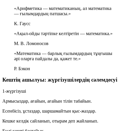
«Арифметика — математиканың, ал математика
— ғылымдардың патшасы.»
К. Гаусс
«Ақыл-ойды тәртіпке келтіретін — математика.»
М. В. Ломоносов
«Математика — барлық ғылымдардың тұңғышы
әрі оларға пайдалы да, қажет те.»
Р. Бэкон
Кештің ашылуы: жүргізушілердің сәлемдесуі
1-жүргізуші
Армысыздар, ағайын, ағайын тілін табайын.
Есенбісіз, ұстаздар, шаршамайтын қыс-жаздар.
Кешке келдік сайланып, отырам деп жайланып.
Енді кешті бастайық.