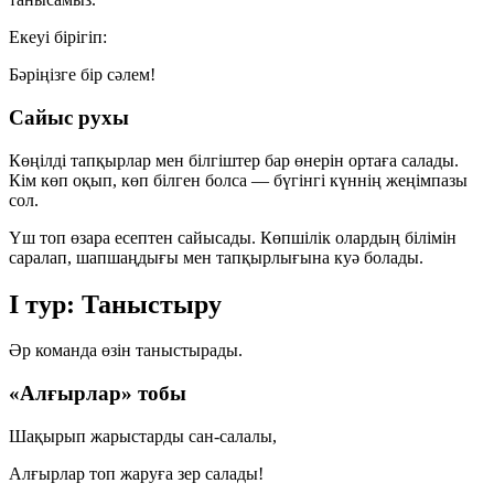
Екеуі бірігіп:
Бәріңізге бір сәлем!
Сайыс рухы
Көңілді тапқырлар мен білгіштер бар өнерін ортаға салады.
Кім көп оқып, көп білген болса — бүгінгі күннің жеңімпазы
сол.
Үш топ өзара есептен сайысады. Көпшілік олардың білімін
саралап, шапшаңдығы мен тапқырлығына куә болады.
I тур: Таныстыру
Әр команда өзін таныстырады.
«Алғырлар» тобы
Шақырып жарыстарды сан-салалы,
Алғырлар топ жаруға зер салады!