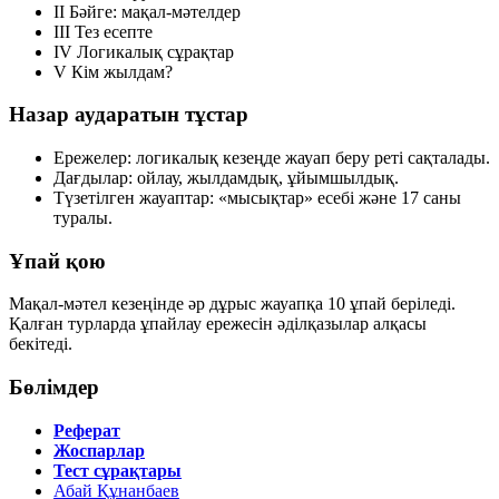
II
Бәйге: мақал-мәтелдер
III
Тез есепте
IV
Логикалық сұрақтар
V
Кім жылдам?
Назар аударатын тұстар
Ережелер: логикалық кезеңде жауап беру реті сақталады.
Дағдылар: ойлау, жылдамдық, ұйымшылдық.
Түзетілген жауаптар: «мысықтар» есебі және 17 саны
туралы.
Ұпай қою
Мақал-мәтел кезеңінде әр дұрыс жауапқа
10 ұпай
беріледі.
Қалған турларда ұпайлау ережесін әділқазылар алқасы
бекітеді.
Бөлімдер
Реферат
Жоспарлар
Тест сұрақтары
Абай Құнанбаев