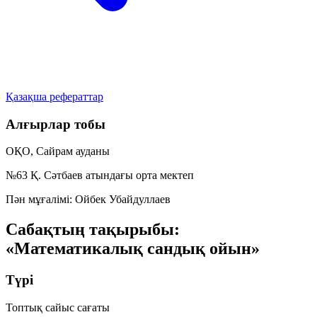
Қазақша рефераттар
Алғырлар тобы
ОҚО, Сайрам ауданы
№63 Қ. Сәтбаев атындағы орта мектеп
Пән мұғалімі:
Ойбек Убайдуллаев
Сабақтың тақырыбы:
«Математикалық сандық ойын»
Түрі
Топтық сайыс сағаты