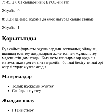
7) 45, 27, 81 сандарының ЕҮОБ-ын тап.
Жауабы:
9
8) Жай да емес, құрама да емес натурал санды атаңыз.
Жауабы:
1
Қорытынды
Бұл сайыс форматы оқушылардың логикалық ойлауын,
шапшаң есептеу дағдыларын және топпен жұмыс істеу
мәдениетін дамытады. Қызықты тапсырмалар арқылы
математикаға деген ынта күшейіп, білімді бекіту тиімді әрі
әсерлі түрде жүзеге асады.
Материалдар
Толық нұсқасын жүктеу
Слайдын жүктеу
Жылдам шолу
I
Таныстыру