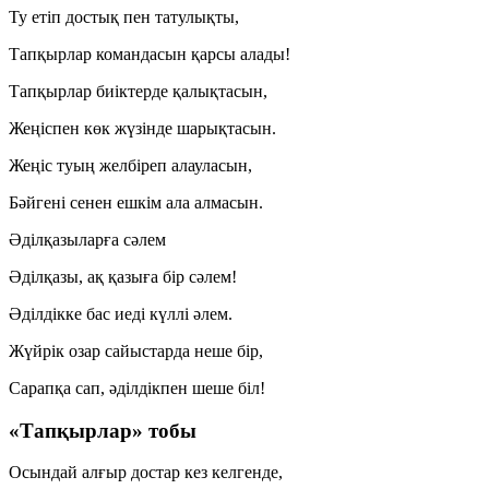
Ту етіп достық пен татулықты,
Тапқырлар командасын қарсы алады!
Тапқырлар биіктерде қалықтасын,
Жеңіспен көк жүзінде шарықтасын.
Жеңіс туың желбіреп алауласын,
Бәйгені сенен ешкім ала алмасын.
Әділқазыларға сәлем
Әділқазы, ақ қазыға бір сәлем!
Әділдікке бас иеді күллі әлем.
Жүйрік озар сайыстарда неше бір,
Сарапқа сап, әділдікпен шеше біл!
«Тапқырлар» тобы
Осындай алғыр достар кез келгенде,