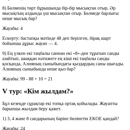
8) Бөлменің төрт бұрышында бір-бір мысықтан отыр. Әр
мысықтың алдында үш мысықтан отыр. Бөлмеде барлығы
неше мысық бар?
Жауабы:
4
Ескерту: бастапқы мәтінде 48 деп берілген, бірақ шарт
бойынша дұрыс жауап — 4.
9) Ең үлкен екі таңбалы саннан екі «8»-ден тұратын санды
азайтып, шыққан нәтижеге ең кіші екі таңбалы санды
қосқанда, Алияның сыныбындағы қыздардың саны шығады.
Алияның сыныбында неше қыз бар?
Жауабы:
99 - 88 + 10 = 21
V тур: «Кім жылдам?»
Бұл кезеңде сұрақтар екі топқа ортақ қойылады. Жауапты
барынша жылдам беру қажет.
1) 3, 4 және 8 сандарының бәріне бөлінетін ЕКОЕ қандай?
Жауабы:
24