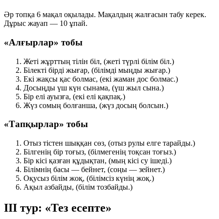
Әр топқа 6 мақал оқылады. Мақалдың жалғасын табу керек.
Дұрыс жауап —
10 ұпай
.
«Алғырлар» тобы
Жеті жұрттың тілін біл,
(жеті түрлі білім біл.)
Білекті бірді жығар,
(білімді мыңды жығар.)
Екі жақсы қас болмас,
(екі жаман дос болмас.)
Досыңды үш күн сынама,
(үш жыл сына.)
Бір елі ауызға,
(екі елі қақпақ.)
Жүз сомың болғанша,
(жүз досың болсын.)
«Тапқырлар» тобы
Отыз тістен шыққан сөз,
(отыз рулы елге тарайды.)
Білгенің бір тоғыз,
(білмегенің тоқсан тоғыз.)
Бір кісі қазған құдықтан,
(мың кісі су ішеді.)
Білімнің басы — бейнет,
(соңы — зейнет.)
Оқусыз білім жоқ,
(білімсіз күнің жоқ.)
Ақыл азбайды,
(білім тозбайды.)
III тур: «Тез есепте»