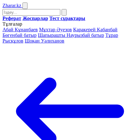
Zharar
.kz
Реферат
Жоспарлар
Тест сұрақтары
Тұлғалар
Абай Құнанбаев
Мұхтар Әуезов
Қаракерей Қабанбай
Бөгенбай батыр
Шапырашты Наурызбай батыр
Тұрар
Рысқұлов
Шоқан Уәлиханов