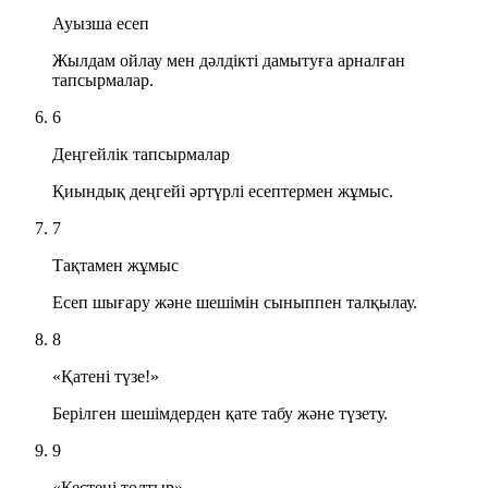
Ауызша есеп
Жылдам ойлау мен дәлдікті дамытуға арналған
тапсырмалар.
6
Деңгейлік тапсырмалар
Қиындық деңгейі әртүрлі есептермен жұмыс.
7
Тақтамен жұмыс
Есеп шығару және шешімін сыныппен талқылау.
8
«Қатені түзе!»
Берілген шешімдерден қате табу және түзету.
9
«Кестені толтыр»