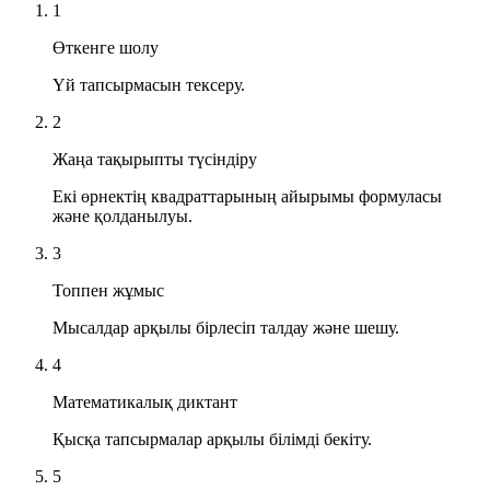
1
Өткенге шолу
Үй тапсырмасын тексеру.
2
Жаңа тақырыпты түсіндіру
Екі өрнектің квадраттарының айырымы формуласы
және қолданылуы.
3
Топпен жұмыс
Мысалдар арқылы бірлесіп талдау және шешу.
4
Математикалық диктант
Қысқа тапсырмалар арқылы білімді бекіту.
5