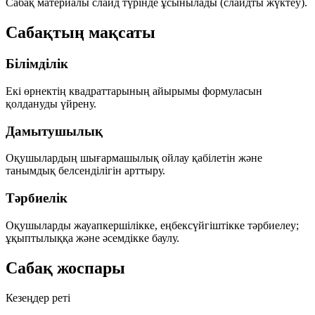
Сабақ материалы слайд түрінде ұсынылады (слайдты жүктеу).
Сабақтың мақсаты
Білімділік
Екі өрнектің квадраттарының айырымы формуласын
қолдануды үйрену.
Дамытушылық
Оқушылардың шығармашылық ойлау қабілетін және
танымдық белсенділігін арттыру.
Тәрбиелік
Оқушыларды жауапкершілікке, еңбексүйгіштікке тәрбиелеу;
ұқыптылыққа және әсемдікке баулу.
Сабақ жоспары
Кезеңдер реті