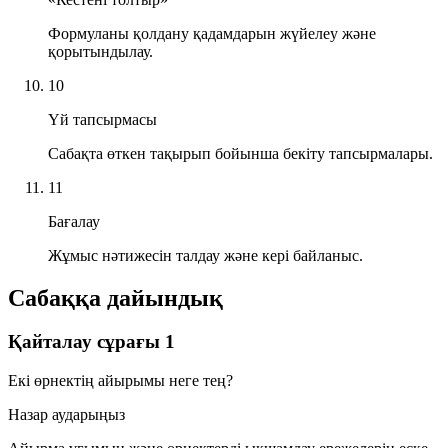
Формуланы қолдану қадамдарын жүйелеу және
қорытындылау.
10
Үй тапсырмасы
Сабақта өткен тақырып бойынша бекіту тапсырмалары.
11
Бағалау
Жұмыс нәтижесін талдау және кері байланыс.
Сабаққа дайындық
Қайталау сұрағы 1
Екі өрнектің айырымы неге тең?
Назар аударыңыз