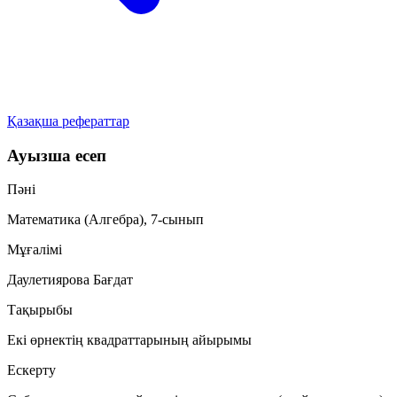
Қазақша рефераттар
Ауызша есеп
Пәні
Математика (Алгебра), 7-сынып
Мұғалімі
Даулетиярова Бағдат
Тақырыбы
Екі өрнектің квадраттарының айырымы
Ескерту