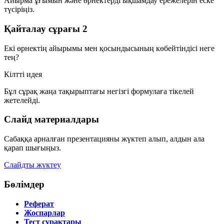
Айырма ұғымын және өрнектерді ықшамдау ережелерін еске
түсіріңіз.
Қайталау сұрағы 2
Екі өрнектің айырымы мен қосындысының көбейтіндісі неге
тең?
Кілтті идея
Бұл сұрақ жаңа тақырыптағы негізгі формулаға тікелей
жетелейді.
Слайд материалдары
Сабаққа арналған презентацияны жүктеп алып, алдын ала
қарап шығыңыз.
Слайдты жүктеу
Бөлімдер
Реферат
Жоспарлар
Тест сұрақтары