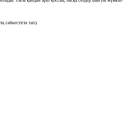
болады. Тағы қандай әріп қоссаң, басқа сөздер шығуы мүмкін?
ң сәйкестігін тап).