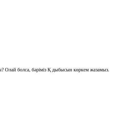
? Олай болса, бәріміз
Қ
дыбысын көркем жазамыз.