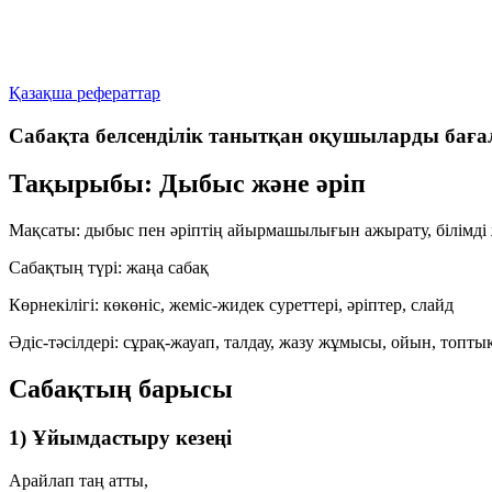
Қазақша рефераттар
Сабақта белсенділік танытқан оқушыларды баға
Тақырыбы: Дыбыс және әріп
Мақсаты:
дыбыс пен әріптің айырмашылығын ажырату, білімді 
Сабақтың түрі:
жаңа сабақ
Көрнекілігі:
көкөніс, жеміс-жидек суреттері, әріптер, слайд
Әдіс-тәсілдері:
сұрақ-жауап, талдау, жазу жұмысы, ойын, топт
Сабақтың барысы
1) Ұйымдастыру кезеңі
Арайлап таң атты,