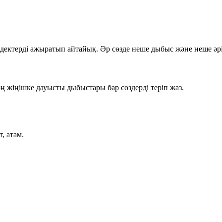
жидектерді ажыратып айтайық. Әр сөзде
неше дыбыс
және
неше әр
оң
жіңішке дауысты
дыбыстары бар сөздерді теріп жаз.
т, атам.