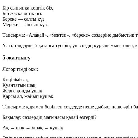
Бір сыныпқа көштік біз,
Бір жасқа өстік біз.
Береке — салты күз,
Мереке — алтын күз.
Тапсырма:
«Алақай», «мектеп», «береке» сөздеріне дыбыстық т
Үлгі: талдауды 5 қатарға түсіріп, үш сөздің құрылымын толық к
5-жаттығу
Логоритмді оқы:
Көңіліміз ақ,
Қуантатын шақ.
Жерге қонды ұшақ,
Қарсы ал, жайып құшақ.
Тапсырма:
қарамен берілген сөздерде неше дыбыс, неше әріп ба
Бақылау:
сөздердің мағынасы қалай өзгерді?
Ақ → шақ → ұшақ → құшақ