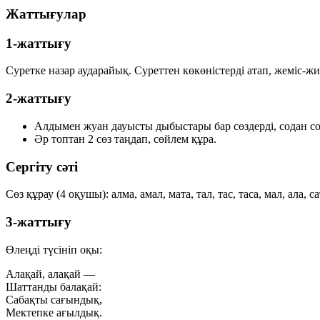
Жаттығулар
1-жаттығу
Суретке назар аударайық. Суреттен көкөністерді атап, жеміс-
2-жаттығу
Алдымен
жуан дауысты
дыбыстары бар сөздерді, содан с
Әр топтан 2 сөз таңдап, сөйлем құра.
Сергіту сәті
Сөз құрау
(4 оқушы): алма, амал, мата, тал, тас, таса, мал, ала, са
3-жаттығу
Өлеңді түсініп оқы:
Алақай, алақай —
Шаттанды балақай:
Сабақты сағындық,
Мектепке ағылдық.