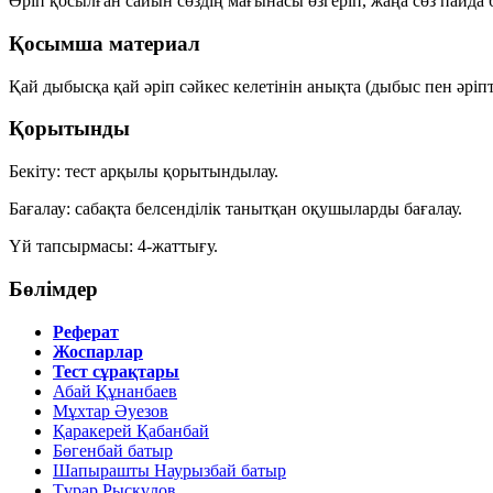
Әріп қосылған сайын сөздің мағынасы өзгеріп, жаңа сөз пайда 
Қосымша материал
Қай дыбысқа қай әріп сәйкес келетінін анықта (дыбыс пен әріпті
Қорытынды
Бекіту:
тест арқылы қорытындылау.
Бағалау:
сабақта белсенділік танытқан оқушыларды бағалау.
Үй тапсырмасы:
4-жаттығу.
Бөлімдер
Реферат
Жоспарлар
Тест сұрақтары
Абай Құнанбаев
Мұхтар Әуезов
Қаракерей Қабанбай
Бөгенбай батыр
Шапырашты Наурызбай батыр
Тұрар Рысқұлов