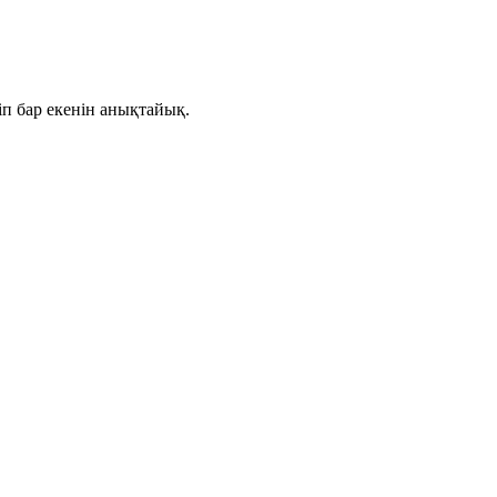
іп
бар екенін анықтайық.