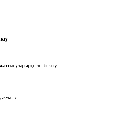
лау
жаттығулар арқылы бекіту.
ық жұмыс