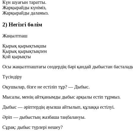
Күн шуағын таратты.
Жарқырайды күніміз,
Жарқырайды даламыз.
2) Негізгі бөлім
Жаңылтпаш
Қырық қырықтықшы
Қырық қырықтықпен
Қой қырықты
Осы жаңылтпаштағы сөздердің бәрі қандай дыбыстан басталады
Түсіндіру
Оқушылар, бізге не естіліп тұр?
— Дыбыс.
Мысалы, менің айтқанымды дыбыс арқылы естіп тұрмыз.
Дыбыс
— әріптердің ауызша айтылып, құлаққа естілуі.
Әріп
— дыбыстың жазбаша таңбалануы.
Сұрақ:
дыбыс түрлері нешеу?