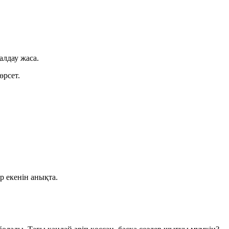
алдау жаса.
өрсет.
р екенін анықта.