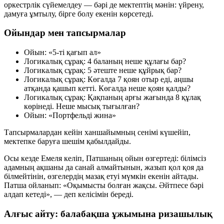
оркестрлік сүйемелдеу — бәрі де мектептің мәнін:
үйрену,
дамуға ұмтылу, бірге болу
екенін көрсетеді.
Ойындар мен тапсырмалар
Ойын: «5-ті қағып ал»
Логикалық сұрақ: 4 баланың неше құлағы бар?
Логикалық сұрақ: 5 әтеште неше құйрық бар?
Логикалық сұрақ: Көгалда 7 қоян отыр еді, аңшы
атқанда қашып кетті. Көгалда неше қоян қалды?
Логикалық сұрақ: Қақпаның арғы жағында 8 құлақ
көрінеді. Неше мысық тығылған?
Ойын: «Портфельді жина»
Тапсырмалардан кейін ханшайымның сенімі күшейіп,
мектепке баруға шешім қабылдайды.
Осы кезде Емеля келіп, Патшаның ойын өзгертеді: білімсіз
адамның ақшаны да санай алмайтынын, жазып қол қоя да
білмейтінін, өзгелердің мазақ етуі мүмкін екенін айтады.
Патша ойланып: «Оқымысты болған жақсы. Әйтпесе бәрі
алдап кетеді», — деп келісімін береді.
Алғыс айту: балабақша ұжымына ризашылық