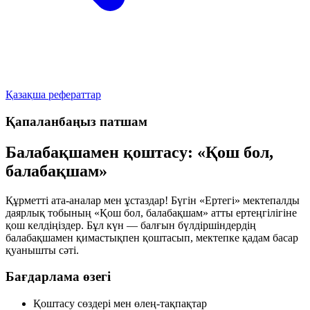
Қазақша рефераттар
Қапаланбаңыз патшам
Балабақшамен қоштасу: «Қош бол,
балабақшам»
Құрметті ата-аналар мен ұстаздар! Бүгін «Ертегі» мектепалды
даярлық тобының «Қош бол, балабақшам» атты ертеңгілігіне
қош келдіңіздер. Бұл күн — балғын бүлдіршіндердің
балабақшамен қимастықпен қоштасып, мектепке қадам басар
қуанышты сәті.
Бағдарлама өзегі
Қоштасу сөздері мен өлең-тақпақтар