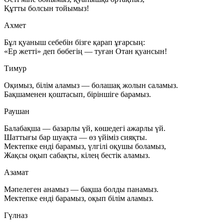
Құтты болсын тойымыз!
Ахмет
Бұл қуаныш себебін бізге қарап ұғарсың:
«Ер жетті» деп бөбегің — туған Отан қуансын!
Тимур
Оқимыз, білім аламыз — болашақ жолын саламыз.
Бақшаменен қоштасып, біріншіге барамыз.
Раушан
Балабақша — базарлы үй, көшедегі ажарлы үй.
Шаттығы бар шуақта — өз үйіміз сияқты.
Мектепке енді барамыз, үлгілі оқушы боламыз,
Жақсы оқып сабақты, кілең бестік аламыз.
Азамат
Мәпелеген анамыз — бақша болды панамыз.
Мектепке енді барамыз, оқып білім аламыз.
Гүлназ