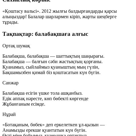
«Қоштасу вальсі». 2012 жылғы балдырғандарды қарсы
алыңыздар! Балалар шарлармен кіріп, жарты шеңберге
тұрады.
Тақпақтар: балабақшаға алғыс
Ортақ шумақ
Балабақша, балабақша — шаттықтың шаңырағы.
Балабақша — балғын сәби жастықтың қорғаны.
Қуанамыз, сыйлаймыз қуаныштың мың гүлін,
Бақшамызбен қимай біз қоштасатын күн бүгін.
Санжар
Балабақша есігін үшке тола ашқанбыз.
Едік аппақ нәресте, көп бөбекті көргенде
Жұбанғаным есімде.
Нұрай
«Ботақаным, бөбек» деп еркелеткен ұл-қызын —
Анамызды ерекше қуантатын күн бүгін.
Өсті міне бойымыз, қуанышқа ортақпыз,