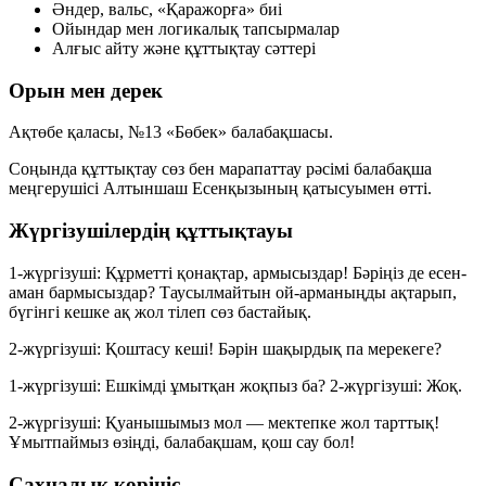
Әндер, вальс, «Қаражорға» биі
Ойындар мен логикалық тапсырмалар
Алғыс айту және құттықтау сәттері
Орын мен дерек
Ақтөбе қаласы, №13 «Бөбек» балабақшасы.
Соңында құттықтау сөз бен марапаттау рәсімі балабақша
меңгерушісі
Алтыншаш Есенқызының
қатысуымен өтті.
Жүргізушілердің құттықтауы
1-жүргізуші:
Құрметті қонақтар, армысыздар! Бәріңіз де есен-
аман бармысыздар? Таусылмайтын ой-арманыңды ақтарып,
бүгінгі кешке ақ жол тілеп сөз бастайық.
2-жүргізуші:
Қоштасу кеші! Бәрін шақырдық па мерекеге?
1-жүргізуші:
Ешкімді ұмытқан жоқпыз ба?
2-жүргізуші:
Жоқ.
2-жүргізуші:
Қуанышымыз мол — мектепке жол тарттық!
Ұмытпаймыз өзіңді, балабақшам, қош сау бол!
Сахналық көрініс