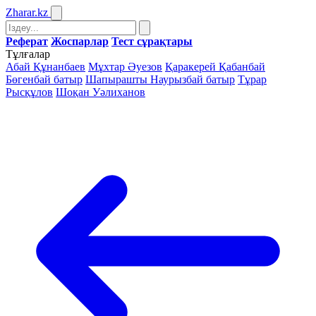
Zharar
.kz
Реферат
Жоспарлар
Тест сұрақтары
Тұлғалар
Абай Құнанбаев
Мұхтар Әуезов
Қаракерей Қабанбай
Бөгенбай батыр
Шапырашты Наурызбай батыр
Тұрар
Рысқұлов
Шоқан Уәлиханов