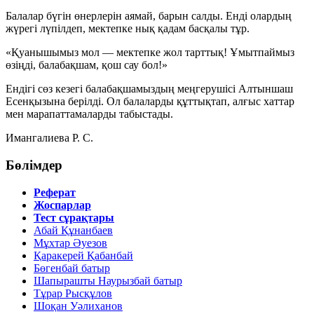
Балалар бүгін өнерлерін аямай, барын салды. Енді олардың
жүрегі лүпілдеп, мектепке нық қадам басқалы тұр.
«Қуанышымыз мол — мектепке жол тарттық! Ұмытпаймыз
өзіңді, балабақшам, қош сау бол!»
Ендігі сөз кезегі балабақшамыздың меңгерушісі
Алтыншаш
Есенқызына
берілді. Ол балаларды құттықтап, алғыс хаттар
мен марапаттамаларды табыстады.
Имангалиева Р. С.
Бөлімдер
Реферат
Жоспарлар
Тест сұрақтары
Абай Құнанбаев
Мұхтар Әуезов
Қаракерей Қабанбай
Бөгенбай батыр
Шапырашты Наурызбай батыр
Тұрар Рысқұлов
Шоқан Уәлиханов