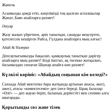
Жанель
Асымызды дәмді етіп, көңілімізді тоқ қылған аспазшылар
Жанат
,
Баян
апайларға рахмет!
Әнуар
Жазу жазып үйреткен, әріп танытқан, санауды меңгертеп,
қателессек кешірген
Райса
,
Гүлдана
апайларға мың алғыс!
Абай & Назерке
Денсаулығымызды бақылап, қамқорлық танытқан дәрігер
апайларға мың рахмет! Бізді баптап, ақ төсекке жатқызып,
басымыздан сипаған
Шынар
апайға көп рахмет!
Күлкілі көрініс: «Абайдың соңынан кім келеді?»
Сахнада Абай мектепке бара жатқанда артынан анасы, әкесі,
әжесі, атасы «көмектесеміз» деп ілесе береді. Бірақ балалар:
«Өзі!» — деп жауап беріп, баланың дербестігі мен сенімін алға
шығарады.
Қорытынды сөз және тілек