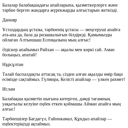
Балалар балабақшадағы апайларына, қызметкерлерге және
тәрбие берген жандарға жүрекжарды алғыстарын жеткізді.
Данияр
Ұстаздардың ұстазы, тәрбиенің ұстасы — меңгеруші апайға
ата-ана да, бала да ризашылығын білдіреді. Қамымызды
ойлаған
Алтыншаш Есенқызына
мың алғыс!
Әдіскер апайымыз
Райхан
— ақылы мен көркі сай. Аман
болыңыз, апатай!
Нұрсұлтан
Талай баспалдақты аттасақ та, сізден алған ақылды өмір бақи
есімізде сақтаймыз.
Гүлмира
,
Келісті
апайлар — үлкен рахмет!
Ислам
Балабақша қызметін иығына көтерген, дәмді тағамның
уақытылы келуіне еңбек еткен қоймашы
Айман
апайға мың
алғыс!
Тәрбиешілер
Бағдагүл
,
Ғайникамал
,
Құндыз
апайлар —
еңбектеріңізді ақтаймыз.