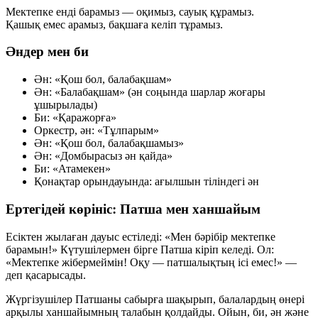
Мектепке енді барамыз — оқимыз, сауық құрамыз.
Қашық емес арамыз, бақшаға келіп тұрамыз.
Әндер мен би
Ән: «Қош бол, балабақшам»
Ән: «Балабақшам» (ән соңында шарлар жоғары
ұшырылады)
Би: «Қаражорға»
Оркестр, ән: «Тұлпарым»
Ән: «Қош бол, балабақшамыз»
Ән: «Домбырасыз ән қайда»
Би: «Атамекен»
Қонақтар орындауында: ағылшын тіліндегі ән
Ертегідей көрініс: Патша мен ханшайым
Есіктен жылаған дауыс естіледі: «Мен бәрібір мектепке
барамын!» Күтушілермен бірге Патша кіріп келеді. Ол:
«Мектепке жібермеймін! Оқу — патшалықтың ісі емес!» —
деп қасарысады.
Жүргізушілер Патшаны сабырға шақырып, балалардың өнері
арқылы ханшайымның талабын қолдайды. Ойын, би, ән және