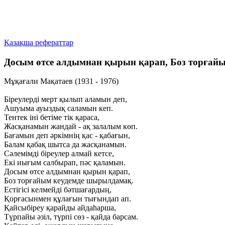
Қазақша рефераттар
Досым өтсе алдымнан қырын қарап, Боз торғай
Мұқағали Мақатаев (1931 - 1976)
Біреулерді мерт қылып аламын деп,
Ашуыма ауыздық саламын кеп.
Тентек іні бетіме тік қараса,
Жасқанамын жандай - ақ залалым көп.
Бағамын деп әркімнің қас - қабағын,
Балам қабақ шытса да жасқанамын.
Сәлемімді біреулер алмай кетсе,
Екі иығым салбырап, пәс қаламын.
Досым өтсе алдымнан қырын қарап,
Боз торғайым кеудемде шырылдамақ.
Естігісі келмейді бәтшағардың,
Қорғасынмен құлағын тығындап ап.
Қайсыбіреу қарайды айдаһарша,
Түрпайы әзіл, түрпі сөз - қайда барсам.