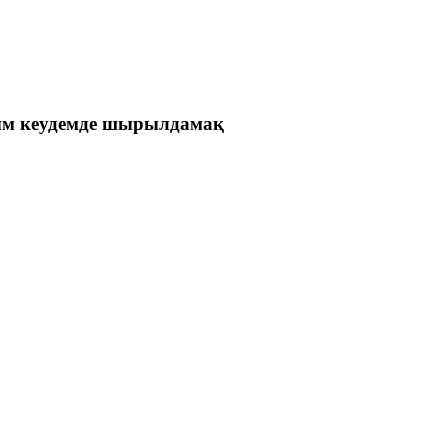
ым кеудемде шырылдамақ