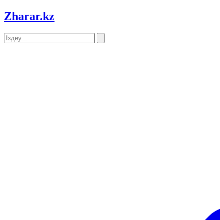
Zharar
.kz