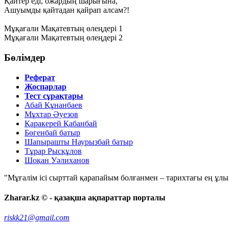
Қайтер еді, ожардың шарығына,
Ашуымды қайтадан қайрап алсам?!
Мұқағали Мақатевтың өлеңдері 1
Мұқағали Мақатевтың өлеңдері 2
Бөлімдер
Реферат
Жоспарлар
Тест сұрақтары
Абай Құнанбаев
Мұхтар Әуезов
Қаракерей Қабанбай
Бөгенбай батыр
Шапырашты Наурызбай батыр
Тұрар Рысқұлов
Шоқан Уәлиханов
"Мұғалім ісі сырттай қарапайым болғанмен – тарихтағы ең ұлы і
Zharar.kz © - қазақша ақпараттар порталы
riskk21@gmail.com