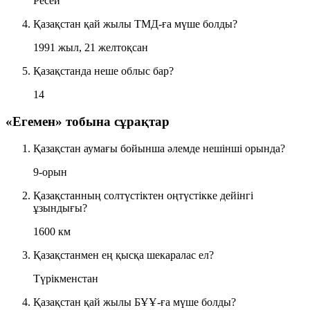
Ресей
Қазақстан қай жылы ТМД-ға мүше болды?
1991 жыл, 21 желтоқсан
Қазақстанда неше облыс бар?
14
«Егемен» тобына сұрақтар
Қазақстан аумағы бойынша әлемде нешінші орында?
9-орын
Қазақстанның солтүстіктен оңтүстікке дейінгі
ұзындығы?
1600 км
Қазақстанмен ең қысқа шекаралас ел?
Түрікменстан
Қазақстан қай жылы БҰҰ-ға мүше болды?