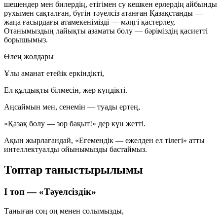
шешендер мен билердің, етігімен су кешкен ерлердің айбынды
рухымен сақталған, бүгін тәуелсіз атанған Қазақстанды —
жаңа ғасырдағы атамекенімізді — мәңгі қастерлеу,
Отанымыздың лайықты азаматы болу — бәріміздің қасиетті
борышымыз.
Өлең жолдары
Ұлы аманат етейік еркіндікті,
Ел құлдықты білмесін, жер күңдікті.
Аңсаймын мен, сенемін — туады ертең,
«Қазақ болу — зор бақыт!» дер күн жетті.
Ақын жырлағандай,
«Егемендік — ежелден ел тілегі»
атты
интеллектуалды ойынымызды бастаймыз.
Топтар таныстырылымы
І топ — «Тәуелсіздік»
Таныған соң оң менен солымызды,