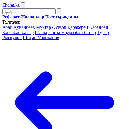
Zharar
.kz
Реферат
Жоспарлар
Тест сұрақтары
Тұлғалар
Абай Құнанбаев
Мұхтар Әуезов
Қаракерей Қабанбай
Бөгенбай батыр
Шапырашты Наурызбай батыр
Тұрар
Рысқұлов
Шоқан Уәлиханов