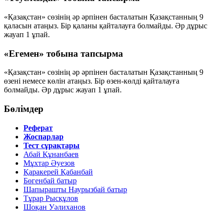
«Қазақстан» сөзінің әр әрпінен басталатын Қазақстанның
9
қаласын
атаңыз. Бір қаланы қайталауға болмайды. Әр дұрыс
жауап
1 ұпай
.
«Егемен» тобына тапсырма
«Қазақстан» сөзінің әр әрпінен басталатын Қазақстанның
9
өзені немесе көлін
атаңыз. Бір өзен-көлді қайталауға
болмайды. Әр дұрыс жауап
1 ұпай
.
Бөлімдер
Реферат
Жоспарлар
Тест сұрақтары
Абай Құнанбаев
Мұхтар Әуезов
Қаракерей Қабанбай
Бөгенбай батыр
Шапырашты Наурызбай батыр
Тұрар Рысқұлов
Шоқан Уәлиханов