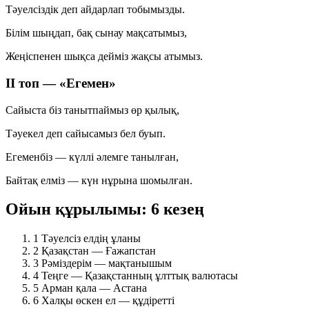
Тәуелсіздік деп айдарлап тобымызды.
Білім шыңдап, бақ сынау мақсатымыз,
Жеңіспенен шықса дейміз жақсы атымыз.
ІІ топ — «Егемен»
Сайыста біз танытпаймыз өр қылық,
Тәуекел деп сайысамыз бел буып.
Егеменбіз — күллі әлемге танылған,
Байтақ елміз — күн нұрына шомылған.
Ойын құрылымы: 6 кезең
1
Тәуелсіз елдің ұланы
2
Қазақстан — Ғажапстан
3
Рәміздерім — мақтанышым
4
Теңге — Қазақстанның ұлттық валютасы
5
Арман қала — Астана
6
Халқы өскен ел — құдіретті