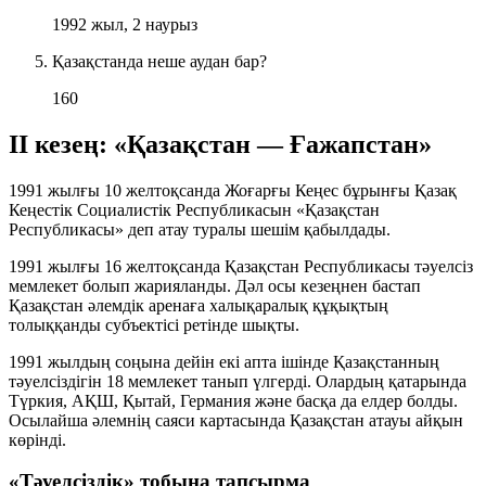
1992 жыл, 2 наурыз
Қазақстанда неше аудан бар?
160
ІІ кезең: «Қазақстан — Ғажапстан»
1991 жылғы 10 желтоқсанда Жоғарғы Кеңес бұрынғы Қазақ
Кеңестік Социалистік Республикасын
«Қазақстан
Республикасы»
деп атау туралы шешім қабылдады.
1991 жылғы 16 желтоқсанда Қазақстан Республикасы
тәуелсіз
мемлекет
болып жарияланды. Дәл осы кезеңнен бастап
Қазақстан әлемдік аренаға халықаралық құқықтың
толыққанды субъектісі ретінде шықты.
1991 жылдың соңына дейін екі апта ішінде Қазақстанның
тәуелсіздігін
18 мемлекет
танып үлгерді. Олардың қатарында
Түркия, АҚШ, Қытай, Германия және басқа да елдер болды.
Осылайша әлемнің саяси картасында
Қазақстан
атауы айқын
көрінді.
«Тәуелсіздік» тобына тапсырма