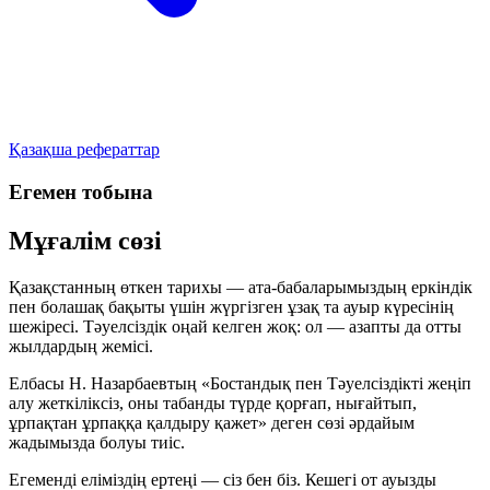
Қазақша рефераттар
Егемен тобына
Мұғалім сөзі
Қазақстанның өткен тарихы — ата-бабаларымыздың еркіндік
пен болашақ бақыты үшін жүргізген ұзақ та ауыр күресінің
шежіресі. Тәуелсіздік оңай келген жоқ: ол — азапты да отты
жылдардың жемісі.
Елбасы Н. Назарбаевтың
«Бостандық пен Тәуелсіздікті жеңіп
алу жеткіліксіз, оны табанды түрде қорғап, нығайтып,
ұрпақтан ұрпаққа қалдыру қажет»
деген сөзі әрдайым
жадымызда болуы тиіс.
Егеменді еліміздің ертеңі — сіз бен біз. Кешегі от ауызды