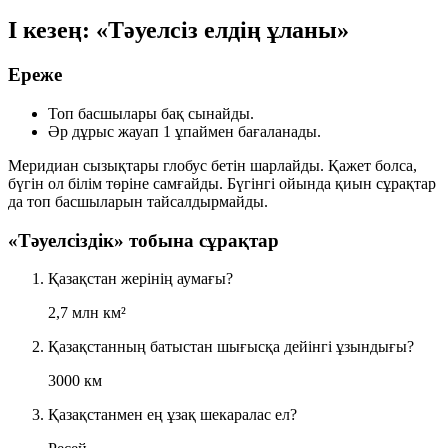
І кезең: «Тәуелсіз елдің ұланы»
Ереже
Топ басшылары бақ сынайды.
Әр дұрыс жауап
1 ұпай
мен бағаланады.
Меридиан сызықтары глобус бетін шарлайды. Қажет болса,
бүгін ол білім төріне самғайды. Бүгінгі ойында қиын сұрақтар
да топ басшыларын тайсалдырмайды.
«Тәуелсіздік» тобына сұрақтар
Қазақстан жерінің аумағы?
2,7 млн км²
Қазақстанның батыстан шығысқа дейінгі ұзындығы?
3000 км
Қазақстанмен ең ұзақ шекаралас ел?