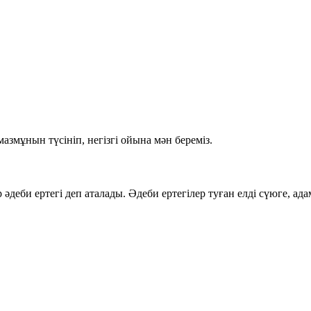
змұнын түсініп, негізгі ойына мән береміз.
р
әдеби ертегі
деп аталады. Әдеби ертегілер туған елді сүюге, ад