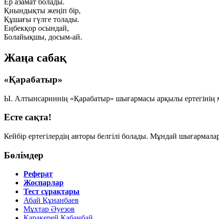
Ер азамат болады.
Қиындықты жеңіп бір,
Құшағы гүлге толады.
Еңбекқор осындай,
Болайықшы, досым-ай.
Жаңа сабақ
«Қарабатыр»
Ы. Алтынсариннің «Қарабатыр» шығармасы арқылы ертегінің ма
Есте сақта!
Кейбір ертегілердің авторы белгілі болады. Мұндай шығармала
Бөлімдер
Реферат
Жоспарлар
Тест сұрақтары
Абай Құнанбаев
Мұхтар Әуезов
Қаракерей Қабанбай