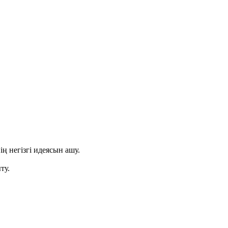
ң негізгі идеясын ашу.
ту.