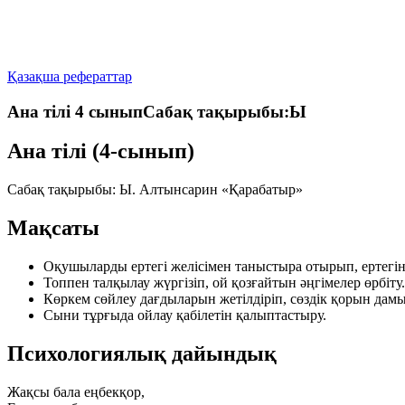
Қазақша рефераттар
Ана тілі 4 сыныпСабақ тақырыбы:Ы
Ана тілі (4-сынып)
Сабақ тақырыбы:
Ы. Алтынсарин «Қарабатыр»
Мақсаты
Оқушыларды ертегі желісімен таныстыра отырып, ертегіні
Топпен талқылау жүргізіп, ой қозғайтын әңгімелер өрбіту.
Көркем сөйлеу дағдыларын жетілдіріп, сөздік қорын дамы
Сыни тұрғыда ойлау қабілетін қалыптастыру.
Психологиялық дайындық
Жақсы бала еңбекқор,