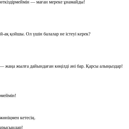
 өткіздірмеймін — маған мереке ұнамайды!
й-ақ қойшы. Ол үшін балалар не істеуі керек?
 жаңа жылға дайындаған көңілді әні бар. Қарсы алыңыздар!
рмеймін!
 жөніңмен кетесің.
тырысыңдар!