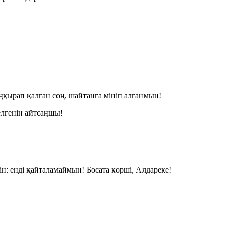
қырап қалған соң, шайтанға мініп алғанмын!
лгенін айтсаңшы!
: енді қайталамаймын! Босата көрші, Алдареке!