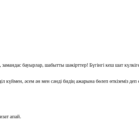
 замандас бауырлар, шабытты шәкірттер! Бүгінгі кеш шат күлкі
іл күймен, әсем ән мен сәнді бидің ажарына бөлеп өткіземіз деп 
зат апай
.