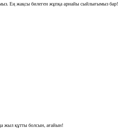
амыз. Ең жақсы билеген жұпқа арнайы сыйлығымыз бар!
а жыл құтты болсын
, ағайын!