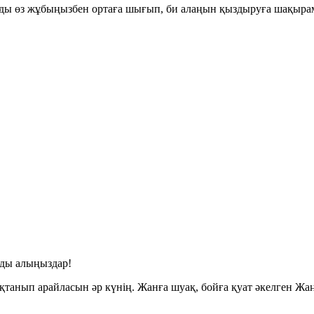
ызды өз жұбыңызбен ортаға шығып, би алаңын қыздыруға шақыр
зды алыңыздар!
ықтанып арайласын әр күнің. Жанға шуақ, бойға қуат әкелген
Жаң