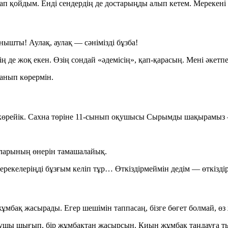
ап қойдым. Енді сендердің де достарыңды алып кетем. Мерекені
нышты! Аулақ, аулақ — сәнімізді бұзба!
де жоқ екен. Өзің сондай «әдемісің», қап-қарасың. Мені әкетпе
ланып көрермін.
көрейік. Сахна төріне 11-сынып оқушысы
Сырымды
шақырамыз —
ларының
өнерін тамашалайық.
 мерекелеріңді бұзғым келіп тұр… Өткіздірмеймін дедім — өткізді
жұмбақ жасырады. Егер шешімін таппасаң, бізге бөгет болмай, өз
 оқушы шығып, бір жұмбақтан жасырсын. Қиын жұмбақ таңдауға 