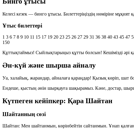
Бинго ұтысы
Келесі кезек — бинго ұтысы. Билеттеріңіздің нөміріне мұқия
Ұтыс билеттері
1
3
6
7
8
9
10
11
15
17
19
20
23
25
26
27
29
31
36
38
40
43
45
47
5
150
Құттықтаймыз!
Сыйлықтарыңыз құтты болсын! Кешімізді әрі қ
Ән-күй және шырша айналу
Уа, халайық, жарандар, айналаға қараңдар! Қызық көріп, шат 
Ендеше, қыстың әнін шырқауға шақырамыз. Кәне, достар, шы
Күтпеген кейіпкер: Қара Шайтан
Шайтанның сөзі
Шайтан:
Мен шайтанмын, көрінбейтін сайтанмын. Ұнап қалға