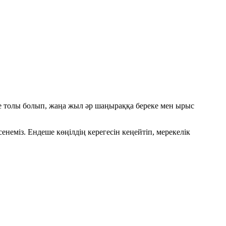
ге толы болып, жаңа жыл әр шаңыраққа береке мен ырыс
сенеміз. Ендеше көңілдің керегесін кеңейтіп, мерекелік