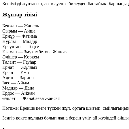
Кешімізді жұптасып, әсем әуенге билеуден бастайық. Баршаң
Жұптар тізімі
Бекжан
— Жанель
Сырым
— Айша
Ернұр
— Фатима
Нұрлы
— Мөлдір
Ерсұлтан
— Теңге
Еламан
— Змухамбетова Жансая
Әлішер
— Көркем
Талант
— Гауһар
Ернат
— Жұлдыз
Ерсін
— Үміт
Адил
— Зарина
Ілес
— Айым
Мадияр
— Дана
Ердос
— Айжан
Әділет
— Жанабаева Жансая
Нәтиже:
Ерекше көзге түскен жұп, ортаға шығып, сыйлығыңы
Зеңгір көкте жұлдыз болып жана берсін үміт, ай жүзіндей айш