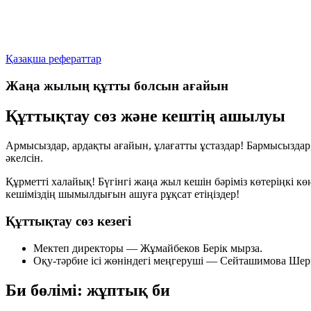
Қазақша рефераттар
Жаңа жылың құтты болсын ағайын
Құттықтау сөз және кештің ашылуы
Армысыздар, ардақты ағайын, ұлағатты ұстаздар! Бармысыздар,
әкелсін.
Құрметті халайық! Бүгінгі жаңа жыл кешін бәріміз көтеріңкі көң
кешіміздің шымылдығын ашуға рұқсат етіңіздер!
Құттықтау сөз кезегі
Мектеп директоры —
Жұмайбеков Берік мырза
.
Оқу-тәрбие ісі жөніндегі меңгеруші —
Сейташимова Шери
Би бөлімі: жұптық би