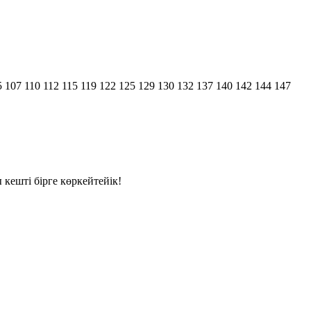
5
107
110
112
115
119
122
125
129
130
132
137
140
142
144
147
кешті бірге көркейтейік!