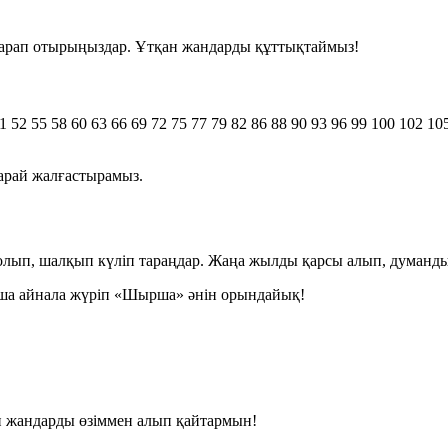
т қарап отырыңыздар. Ұтқан жандарды құттықтаймыз!
1
52
55
58
60
63
66
69
72
75
77
79
82
86
88
90
93
96
99
100
102
10
арай жалғастырамыз.
болып, шалқып күліп тараңдар. Жаңа жылды қарсы алып, думанды 
рша айнала жүріп «Шырша» әнін орындайық!
н жандарды өзіммен алып қайтармын!