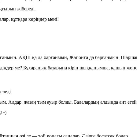
ңғырып жібереді.
лар, құтқара көріңдер мені!
рғанмын. АҚШ-қа да барғанмын, Жапонға да барғанмын. Шаршаң
діңдер ме? Бұхараның базарына кіріп шыққанымша, қашып жөне
еледі.
. Алдар, жазаң тым ауыр болды. Балалардың алдында ант етейін
!»)
нның өзі де — той қонағы саналар. Әзірге босатсақ болар.