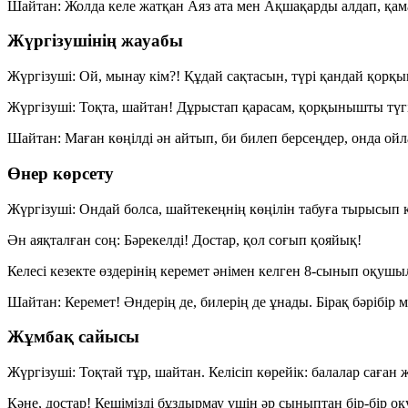
Шайтан:
Жолда келе жатқан Аяз ата мен Ақшақарды алдап, қам
Жүргізушінің жауабы
Жүргізуші:
Ой, мынау кім?! Құдай сақтасын, түрі қандай қорқы
Жүргізуші:
Тоқта, шайтан! Дұрыстап қарасам, қорқынышты түгің 
Шайтан:
Маған көңілді ән айтып, би билеп берсеңдер, онда ой
Өнер көрсету
Жүргізуші:
Ондай болса, шайтекеңнің көңілін табуға тырысып 
Ән аяқталған соң:
Бәрекелді!
Достар, қол соғып қояйық!
Келесі кезекте өздерінің керемет әнімен келген
8-сынып оқушы
Шайтан:
Керемет! Әндерің де, билерің де ұнады. Бірақ бәрібір
Жұмбақ сайысы
Жүргізуші:
Тоқтай тұр, шайтан. Келісіп көрейік: балалар саған 
Кәне, достар! Кешімізді бұздырмау үшін әр сыныптан бір-бір