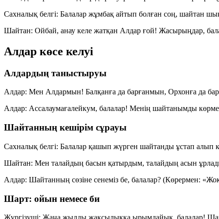
Сахналық белгі:
Балалар жұмбақ айтып болған соң, шайтан шы
Шайтан:
Ойбай, анау келе жатқан Алдар ғой! Жасырыңдар, бала
Алдар көсе келуі
Алдардың таныстыруы
Алдар:
Мен Алдармын! Балқанға да барғанмын, Орхонға да ба
Алдар:
Ассалаумағалейкум, балалар! Менің шайтанымды көрме
Шайтанның кешірім сұрауы
Сахналық белгі:
Балалар қашып жүрген шайтанды ұстап алып к
Шайтан:
Мен талайдың басын қатырдым, талайдың асын ұрладым
Алдар:
Шайтанның сөзіне сенеміз бе, балалар?
(Көрермен: «Жоқ
Шарт: ойын немесе би
Жүргізуші:
Жаңа жылды жақсылыққа ырымдайық, балалар! Шайта